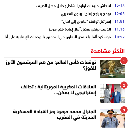
12:16
انتعاش مبيعات لوازم الشاطئ خلال فصل الصيف
12:08
توقع بتراجع إنتاج الزيتون المغربي
11:51
إسرائيل توقف “عابرين إلى لبنان”
11:16
الذهب يرتفع بفضل آمال إعادة فتح هرمز
10:52
موسكو: ألمانيا ترفض التعاون في التحقيق بالهجمات الإرهابية على أنابي
الأكثر مشاهدة
1
توقعات كأس العالم: من هم المرشحون الأبرز
للفوز؟
2
العلاقات المغربية الموريتانية : تحالف
إستراتيجي لا يمكن…
3
الجنرال محمد حرمو: رمز القيادة العسكرية
الحديثة في المغرب