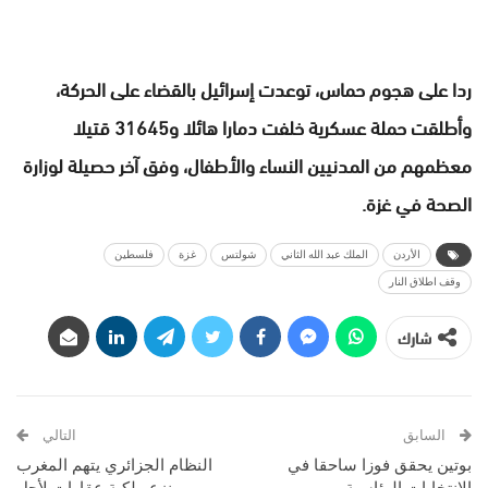
ردا على هجوم حماس، توعدت إسرائيل بالقضاء على الحركة،
وأطلقت حملة عسكرية خلفت دمارا هائلا و31645 قتيلا
معظمهم من المدنيين النساء والأطفال، وفق آخر حصيلة لوزارة
الصحة في غزة.
الأردن
الملك عبد الله الثاني
شولتس
غزة
فلسطين
وقف اطلاق النار
شارك
السابق
التالي
بوتين يحقق فوزا ساحقا في
النظام الجزائري يتهم المغرب