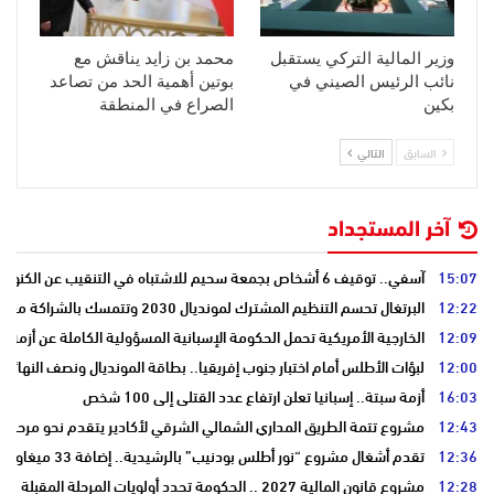
وزير المالية التركي يستقبل
محمد بن زايد يناقش مع
نائب الرئيس الصيني في
بوتين أهمية الحد من تصاعد
بكين
الصراع في المنطقة
السابق
التالي
آخر المستجداد
15:07
آسفي.. توقيف 6 أشخاص بجمعة سحيم للاشتباه في التنقيب عن الكنوز .
12:22
البرتغال تحسم التنظيم المشترك لمونديال 2030 وتتمسك بالشراكة مع المغرب وإسبانيا
12:09
الخارجية الأمريكية تحمل الحكومة الإسبانية المسؤولية الكاملة عن أزمة س
12:00
لبؤات الأطلس أمام اختبار جنوب إفريقيا.. بطاقة المونديال ونصف النهائي
16:03
أزمة سبتة.. إسبانيا تعلن ارتفاع عدد القتلى إلى 100 شخص
12:43
مشروع تتمة الطريق المداري الشمالي الشرقي لأكادير يتقدم نحو مرحلة ا
12:36
تقدم أشغال مشروع “نور أطلس بودنيب” بالرشيدية.. إضافة 33 ميغاوات إلى الشبكة الوطنية
12:28
مشروع قانون المالية 2027 .. الحكومة تحدد أولويات المرحلة المقبلة