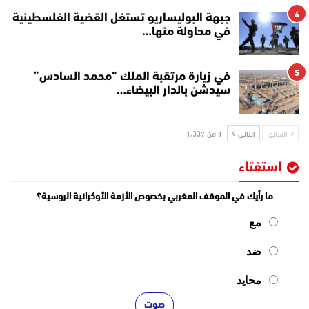
4
جبهة البوليساريو تستغل القضية الفلسطينية
في محاولة منها…
5
في زيارة مرتقبة الملك “محمد السادس”
سيدشن بالدار البيضاء…
السابق
التالي
1 من 1٬337
استفتاء
ما رأيك في الموقف المغربي بخصوص الأزمة الأوكرانية الروسية؟
مع
ضد
محايد