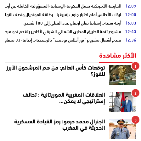
12:09
الخارجية الأمريكية تحمل الحكومة الإسبانية المسؤولية الكاملة عن أزمة س
12:00
لبؤات الأطلس أمام اختبار جنوب إفريقيا.. بطاقة المونديال ونصف النهائي
16:03
أزمة سبتة.. إسبانيا تعلن ارتفاع عدد القتلى إلى 100 شخص
12:43
مشروع تتمة الطريق المداري الشمالي الشرقي لأكادير يتقدم نحو مرحلة ا
12:36
تقدم أشغال مشروع “نور أطلس بودنيب” بالرشيدية.. إضافة 33 ميغاوات إلى الشبكة الوطنية
الأكثر مشاهدة
1
توقعات كأس العالم: من هم المرشحون الأبرز
للفوز؟
2
العلاقات المغربية الموريتانية : تحالف
إستراتيجي لا يمكن…
3
الجنرال محمد حرمو: رمز القيادة العسكرية
الحديثة في المغرب