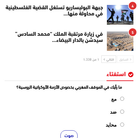
4
جبهة البوليساريو تستغل القضية الفلسطينية
في محاولة منها…
5
في زيارة مرتقبة الملك “محمد السادس”
سيدشن بالدار البيضاء…
السابق
التالي
1 من 1٬338
استفتاء
ما رأيك في الموقف المغربي بخصوص الأزمة الأوكرانية الروسية؟
مع
ضد
محايد