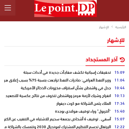
الرئيسية
للإشهار
للإشهار
آخر المستجداد
15:09
تحقيقات إسبانية تكشف مفاجآت جديدة في أحداث سبتة
11:04
وزير النفط العراقي: صادرات النفط تراجعت بنسبة 75% بسبب إغلاق هرمز
10:44
جدل في واشنطن بشأن استنزاف مخزونات الذخائر الأمريكية
10:13
انفراج وشيك لأزمة هرمز وواشنطن تتخوف من نتائج عكسية للتصعيد
17:34
الملك يثمن الشراكة مع كوت ديفوار
15:40
“أنتربول” وراء توقيف هولندي بوجدة
15:07
آسفي.. توقيف 6 أشخاص بجمعة سحيم للاشتباه في التنقيب عن الكنوز .
12:22
البرتغال تحسم التنظيم المشترك لمونديال 2030 وتتمسك بالشراكة مع المغرب وإسبانيا