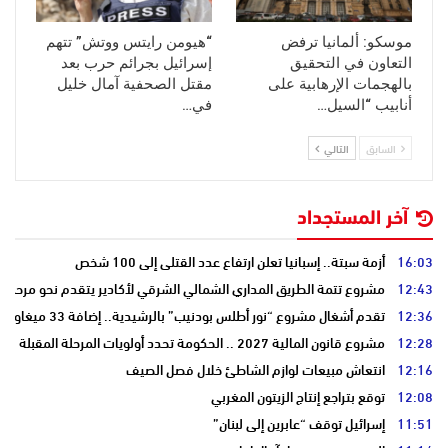
موسكو: ألمانيا ترفض
“هيومن رايتس ووتش” تتهم
التعاون في التحقيق
إسرائيل بجرائم حرب بعد
بالهجمات الإرهابية على
مقتل الصحفية آمال خليل
أنابيب “السيل…
في…
السابق
التالي
آخر المستجداد
16:03
أزمة سبتة.. إسبانيا تعلن ارتفاع عدد القتلى إلى 100 شخص
12:43
مشروع تتمة الطريق المداري الشمالي الشرقي لأكادير يتقدم نحو مرحلة ا
12:36
تقدم أشغال مشروع “نور أطلس بودنيب” بالرشيدية.. إضافة 33 ميغاوات إلى الشبكة الوطنية
12:28
مشروع قانون المالية 2027 .. الحكومة تحدد أولويات المرحلة المقبلة
12:16
انتعاش مبيعات لوازم الشاطئ خلال فصل الصيف
12:08
توقع بتراجع إنتاج الزيتون المغربي
11:51
إسرائيل توقف “عابرين إلى لبنان”