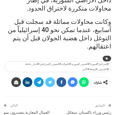
داخل الأراضي السورية، في إطار
محاولات متكررة لاختراق الحدود.
وكانت محاولات مماثلة قد سجلت قبل
أسابيع، عندما تمكن نحو 40 إسرائيلياً من
التوغل داخل هضبة الجولان قبل أن يتم
اعتقالهم.
#إسرائيل #سوريا #الحدود_السورية #الجولان #الجيش_الإسرائيلي #أخبار_عاجلة
#الشرق_الأوسط #الأمن
شارك
السابق
التالي
رئيس وزراء باكستان: متفائل
العمال المغاربة يتصدرون نمو