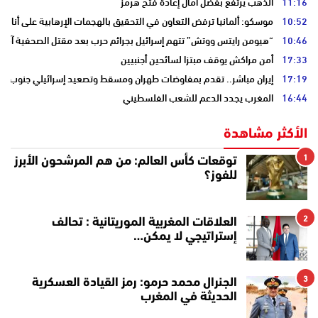
11:16
الذهب يرتفع بفضل آمال إعادة فتح هرمز
10:52
موسكو: ألمانيا ترفض التعاون في التحقيق بالهجمات الإرهابية على أنابي
10:46
“هيومن رايتس ووتش” تتهم إسرائيل بجرائم حرب بعد مقتل الصحفية آمال 
17:33
أمن مراكش يوقف مبتزا لسائحين أجنبيين
17:19
إيران مباشر.. تقدم بمفاوضات طهران ومسقط وتصعيد إسرائيلي جنوب لبن
16:44
المغرب يجدد الدعم للشعب الفلسطيني
الأكثر مشاهدة
1
توقعات كأس العالم: من هم المرشحون الأبرز
للفوز؟
2
العلاقات المغربية الموريتانية : تحالف
إستراتيجي لا يمكن…
3
الجنرال محمد حرمو: رمز القيادة العسكرية
الحديثة في المغرب