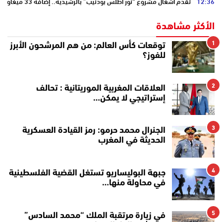
12:36
تقدم أشغال مشروع “نور أطلس بودنيب” بالرشيدية.. إضافة 33 ميغاوات إلى الشبكة الوطنية
الأكثر مشاهدة
1
توقعات كأس العالم: من هم المرشحون الأبرز
للفوز؟
2
العلاقات المغربية الموريتانية : تحالف
إستراتيجي لا يمكن…
3
الجنرال محمد حرمو: رمز القيادة العسكرية
الحديثة في المغرب
4
جبهة البوليساريو تستغل القضية الفلسطينية
في محاولة منها…
5
في زيارة مرتقبة الملك “محمد السادس”