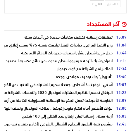
السابق
التالي
آخر المستجداد
15:09
تحقيقات إسبانية تكشف مفاجآت جديدة في أحداث سبتة
11:04
وزير النفط العراقي: صادرات النفط تراجعت بنسبة 75% بسبب إغلاق هرمز
10:44
جدل في واشنطن بشأن استنزاف مخزونات الذخائر الأمريكية
10:13
انفراج وشيك لأزمة هرمز وواشنطن تتخوف من نتائج عكسية للتصعيد
17:34
الملك يثمن الشراكة مع كوت ديفوار
15:40
“أنتربول” وراء توقيف هولندي بوجدة
15:07
آسفي.. توقيف 6 أشخاص بجمعة سحيم للاشتباه في التنقيب عن الكنوز .
12:22
البرتغال تحسم التنظيم المشترك لمونديال 2030 وتتمسك بالشراكة مع المغرب وإسبانيا
12:09
الخارجية الأمريكية تحمل الحكومة الإسبانية المسؤولية الكاملة عن أزمة س
12:00
لبؤات الأطلس أمام اختبار جنوب إفريقيا.. بطاقة المونديال ونصف النهائي
16:03
أزمة سبتة.. إسبانيا تعلن ارتفاع عدد القتلى إلى 100 شخص
12:43
مشروع تتمة الطريق المداري الشمالي الشرقي لأكادير يتقدم نحو مرحلة ا