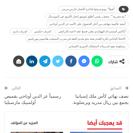
"فيفا": بونو مرشح لجائزة أفضل حارس مرمى
"نية مغربية " : متحف رقمي أطلق لتوثيق إنجاز الأسود في المونديال
أنجية عالمية تتهاتف من أجل الحصول على الأسد عز الدين أوناحي
أياكس أمستردام الهولندي يعلن فسخ عقد لاعبه بالتراضي
اشرف حكيمي
اشرف داري
الاتحادَ الياباني لكرة القدم يتجه نحوَ تجديدِ الثقة في مدرب المنتخب هاجيمي مورياسو
برشلونة يعود لتدريباته لاستئناف الدوري الإسباني
شارك
السابق
التالي
نصف نهائي كأس ملك إسبانيا
رسمياً عز الدين أوناحي بقميص
يجمع بين ريال مدريد وبرشلونة.
أولمبيك مارسيليا
قد يعجبك أيضا
المزيد عن المؤلف