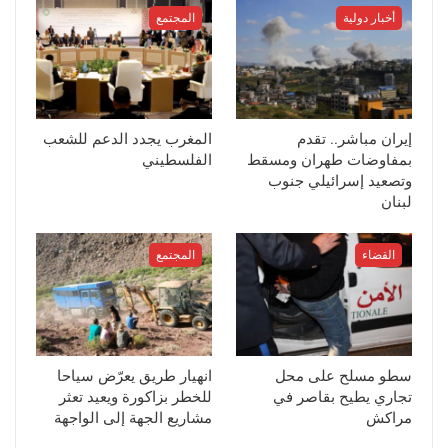
أخبار دولية
المجتمع
إيران مباشر.. تقدم
المغرب يجدد الدعم للشعب
بمفاوضات طهران ومسقط
الفلسطيني
وتصعيد إسرائيلي جنوب
لبنان
القضاء
المجتمع
سطو مسلح على محل
انهيار طريق يعرّض سياحا
تجاري يطيح بقاصر في
للخطر بزاكورة ويعيد تعثر
مراكش
مشاريع الجهة إلى الواجهة