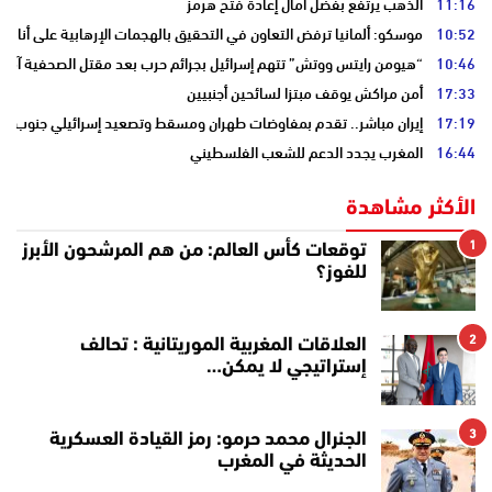
11:16
الذهب يرتفع بفضل آمال إعادة فتح هرمز
10:52
موسكو: ألمانيا ترفض التعاون في التحقيق بالهجمات الإرهابية على أنابي
10:46
“هيومن رايتس ووتش” تتهم إسرائيل بجرائم حرب بعد مقتل الصحفية آمال 
17:33
أمن مراكش يوقف مبتزا لسائحين أجنبيين
17:19
إيران مباشر.. تقدم بمفاوضات طهران ومسقط وتصعيد إسرائيلي جنوب لبن
16:44
المغرب يجدد الدعم للشعب الفلسطيني
الأكثر مشاهدة
1
توقعات كأس العالم: من هم المرشحون الأبرز
للفوز؟
2
العلاقات المغربية الموريتانية : تحالف
إستراتيجي لا يمكن…
3
الجنرال محمد حرمو: رمز القيادة العسكرية
الحديثة في المغرب