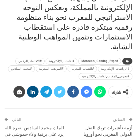
الإلكترونية بالمملكة، ويعكس التوجه
الاستراتيجي للمغرب نحو بناء منظومة
رقمية مبتكرة قادرة على استقطاب
الاستثمارات وتثمين المواهب الوطنية
الشابة.
#Morocco_Gaming_Expo
#الألعاب_الإلكترونية
#الاقتصاد_الرقمي
#الرياضات_الإلكترونية
#الشباب_المغربي
#المواهب_المغربية
#محمد_السادس
#معرض_المغرب_للألعاب_الإلكترونية
شارك
السابق
التالي
أزمة تأشيرات تربك النقل
الملك محمد السادس نصره الله
الدولي المغربي نحو أوروبا
يرد على برقية ولاء حموشي في