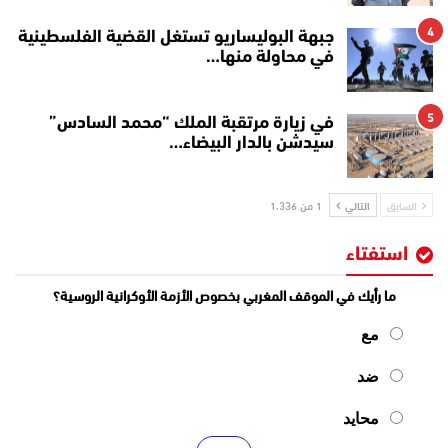
4
جبهة البوليساريو تستغل القضية الفلسطينية
في محاولة منها…
5
في زيارة مرتقبة الملك “محمد السادس”
سيدشن بالدار البيضاء…
السابق
التالي
1 من 1٬336
استفتاء
ما رأيك في الموقف المغربي بخصوص الأزمة الأوكرانية الروسية؟
مع
ضد
محايد