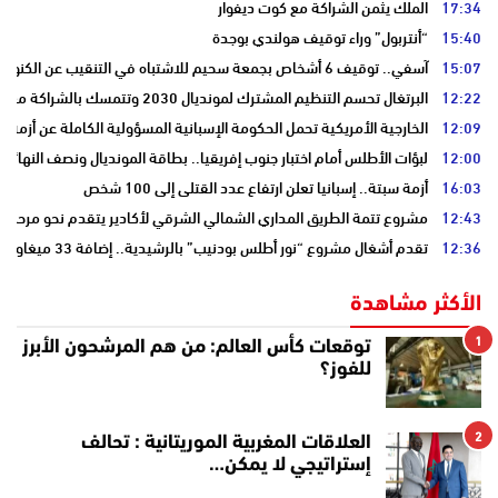
17:34
الملك يثمن الشراكة مع كوت ديفوار
15:40
“أنتربول” وراء توقيف هولندي بوجدة
15:07
آسفي.. توقيف 6 أشخاص بجمعة سحيم للاشتباه في التنقيب عن الكنوز .
12:22
البرتغال تحسم التنظيم المشترك لمونديال 2030 وتتمسك بالشراكة مع المغرب وإسبانيا
12:09
الخارجية الأمريكية تحمل الحكومة الإسبانية المسؤولية الكاملة عن أزمة س
12:00
لبؤات الأطلس أمام اختبار جنوب إفريقيا.. بطاقة المونديال ونصف النهائي
16:03
أزمة سبتة.. إسبانيا تعلن ارتفاع عدد القتلى إلى 100 شخص
12:43
مشروع تتمة الطريق المداري الشمالي الشرقي لأكادير يتقدم نحو مرحلة ا
12:36
تقدم أشغال مشروع “نور أطلس بودنيب” بالرشيدية.. إضافة 33 ميغاوات إلى الشبكة الوطنية
الأكثر مشاهدة
1
توقعات كأس العالم: من هم المرشحون الأبرز
للفوز؟
2
العلاقات المغربية الموريتانية : تحالف
إستراتيجي لا يمكن…