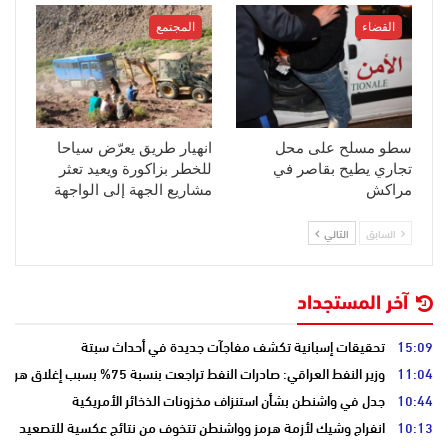
القضاء
المجتمع
سطو مسلح على محل
انهيار طريق يعرّض سياحا
تجاري يطيح بقاصر في
للخطر بزاكورة ويعيد تعثر
مراكش
مشاريع الجهة إلى الواجهة
السابق
التالي
آخر المستجداد
15:09
تحقيقات إسبانية تكشف مفاجآت جديدة في أحداث سبتة
11:04
وزير النفط العراقي: صادرات النفط تراجعت بنسبة 75% بسبب إغلاق هرمز
10:44
جدل في واشنطن بشأن استنزاف مخزونات الذخائر الأمريكية
10:13
انفراج وشيك لأزمة هرمز وواشنطن تتخوف من نتائج عكسية للتصعيد