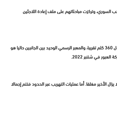
انب السوري، وتركزت مباحثاتهم على ملف إعادة اللاجئين
وتمتد الحدود بين جنوب سوريا وشمال الأردن على طول 360 كلم تقريبا، والمعبر الرسمي الوحيد بين الجانبين حاليا هو
عبور في شتنبر 2022.
يزال الأخير مغلقا. أما عمليات التهريب عبر الحدود فتتم إجمالا