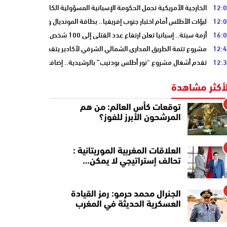
12:
الخارجية الأمريكية تحمل الحكومة الإسبانية المسؤولية الكاملة عن أزمة سبتة
12:
لبؤات الأطلس أمام اختبار جنوب إفريقيا.. بطاقة المونديال ونصف النهائي على
16:
أزمة سبتة.. إسبانيا تعلن ارتفاع عدد القتلى إلى 100 شخص
12:
مشروع تتمة الطريق المداري الشمالي الشرقي لأكادير يتقدم نحو مرحلة الدرا
12:
تقدم أشغال مشروع “نور أطلس بودنيب” بالرشيدية.. إضافة 33 ميغاوات إلى الشبكة الوطنية
لأكثر مشاهدة
توقعات كأس العالم: من هم
المرشحون الأبرز للفوز؟
العلاقات المغربية الموريتانية :
تحالف إستراتيجي لا يمكن…
الجنرال محمد حرمو: رمز القيادة
العسكرية الحديثة في المغرب