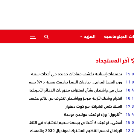
ات الدبلوماسية
المزيد
آخر المستجداد
15:
تحقيقات إسبانية تكشف مفاجآت جديدة في أحداث سبتة
11:
وزير النفط العراقي: صادرات النفط تراجعت بنسبة 75% بسبب إغلاق هرمز
10:
جدل في واشنطن بشأن استنزاف مخزونات الذخائر الأمريكية
10:
انفراج وشيك لأزمة هرمز وواشنطن تتخوف من نتائج عكسية للتصعيد
17:
الملك يثمن الشراكة مع كوت ديفوار
15:
“أنتربول” وراء توقيف هولندي بوجدة
15:
آسفي.. توقيف 6 أشخاص بجمعة سحيم للاشتباه في التنقيب عن الكنوز .
12:
البرتغال تحسم التنظيم المشترك لمونديال 2030 وتتمسك بالشراكة مع المغرب وإسبانيا