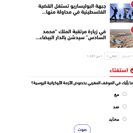
جبهة البوليساريو تستغل القضية
الفلسطينية في محاولة منها…
في زيارة مرتقبة الملك “محمد
السادس” سيدشن بالدار البيضاء…
السابق
التالي
1 من 1٬337
استفتاء
ا رأيك في الموقف المغربي بخصوص الأزمة الأوكرانية الروسية؟
مع
ضد
محايد