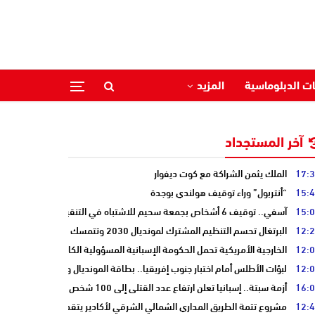
ات الدبلوماسية
المزيد
آخر المستجداد
17:
الملك يثمن الشراكة مع كوت ديفوار
15:
“أنتربول” وراء توقيف هولندي بوجدة
15:
آسفي.. توقيف 6 أشخاص بجمعة سحيم للاشتباه في التنقيب عن الكنوز .
12:
البرتغال تحسم التنظيم المشترك لمونديال 2030 وتتمسك بالشراكة مع المغرب وإسبانيا
12:
الخارجية الأمريكية تحمل الحكومة الإسبانية المسؤولية الكاملة عن أزمة سبتة
12:
لبؤات الأطلس أمام اختبار جنوب إفريقيا.. بطاقة المونديال ونصف النهائي على
16:
أزمة سبتة.. إسبانيا تعلن ارتفاع عدد القتلى إلى 100 شخص
12:
مشروع تتمة الطريق المداري الشمالي الشرقي لأكادير يتقدم نحو مرحلة الدرا