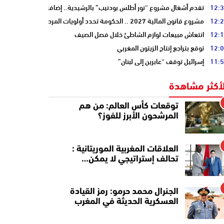
12:
تقدم أشغال مشروع “نور أطلس بودنيب” بالرشيدية.. إضافة 33 ميغاوات إلى الشبكة الوطنية
12:
مشروع قانون المالية 2027 .. الحكومة تحدد أولويات المرحلة المقبلة
12:
انتعاش مبيعات لوازم الشاطئ خلال فصل الصيف
12:
توقع بتراجع إنتاج الزيتون المغربي
11:
إسرائيل توقف “عابرين إلى لبنان”
لأكثر مشاهدة
توقعات كأس العالم: من هم
المرشحون الأبرز للفوز؟
العلاقات المغربية الموريتانية :
تحالف إستراتيجي لا يمكن…
الجنرال محمد حرمو: رمز القيادة
العسكرية الحديثة في المغرب