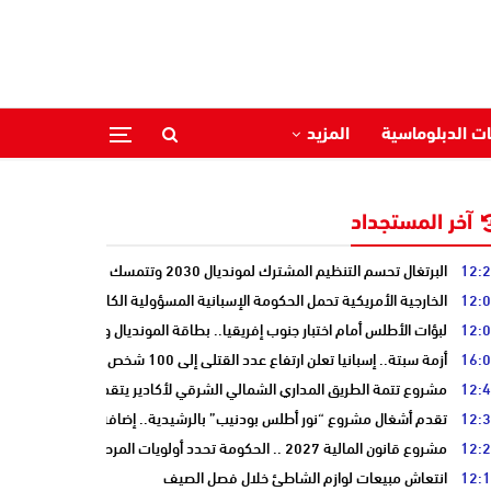
ات الدبلوماسية
المزيد
آخر المستجداد
12:
البرتغال تحسم التنظيم المشترك لمونديال 2030 وتتمسك بالشراكة مع المغرب وإسبانيا
12:
الخارجية الأمريكية تحمل الحكومة الإسبانية المسؤولية الكاملة عن أزمة سبتة
12:
لبؤات الأطلس أمام اختبار جنوب إفريقيا.. بطاقة المونديال ونصف النهائي على
16:
أزمة سبتة.. إسبانيا تعلن ارتفاع عدد القتلى إلى 100 شخص
12:
مشروع تتمة الطريق المداري الشمالي الشرقي لأكادير يتقدم نحو مرحلة الدرا
12:
تقدم أشغال مشروع “نور أطلس بودنيب” بالرشيدية.. إضافة 33 ميغاوات إلى الشبكة الوطنية
12:
مشروع قانون المالية 2027 .. الحكومة تحدد أولويات المرحلة المقبلة
12:
انتعاش مبيعات لوازم الشاطئ خلال فصل الصيف