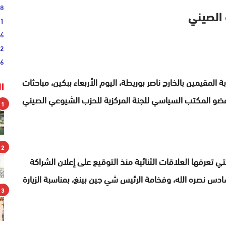
08
 الصيني
51
16
52
46
 المقيمين بالخارج ناصر بوريطة، اليوم الأربعاء ببكين، مباحثات
ا
وعضو المكتب السياسي للجنة المركزية للحزب الشيوعي الصيني
1
2
ي تعرفها العلاقات الثنائية منذ التوقيع على إعلان الشراكة
س نصره الله، وفخامة الرئيس شي جين بينغ، بمناسبة الزيارة
3