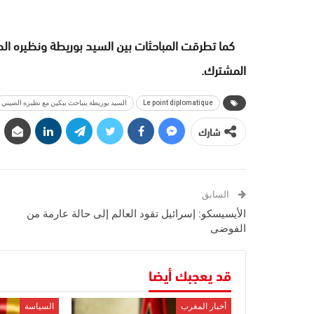
كما تطرقت المباحثات بين السيد بوريطة ونظيره الصي
المشترك.
Le point diplomatique
السيد بوريطة يتباحث ببكين مع نظيره الصيني
شارك
السابق
الأيسيسكو: إسرائيل تقود العالم إلى حالة عارمة من
الفوضى
قد يعجبك أيضا
أخبار المغرب
السياسة