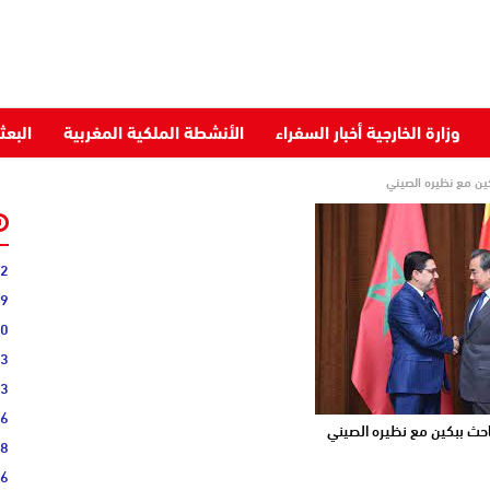
وزارة الخارجية أخبار السفراء
الأنشطة الملكية المغربية
البعث
كين مع نظيره الصيني
22
09
00
03
43
36
احث ببكين مع نظيره الصيني
28
16