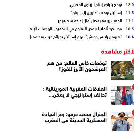
12:
توقع بتراجع إنتاج الزيتون المغربي
11:
إسرائيل توقف “عابرين إلى لبنان”
11:
الذهب يرتفع بفضل آمال إعادة فتح هرمز
10:
موسكو: ألمانيا ترفض التعاون في التحقيق بالهجمات الإرهابية على أنابيب “ا
10:
“هيومن رايتس ووتش” تتهم إسرائيل بجرائم حرب بعد مقتل الصحفية آمال خلي
لأكثر مشاهدة
توقعات كأس العالم: من هم
المرشحون الأبرز للفوز؟
العلاقات المغربية الموريتانية :
تحالف إستراتيجي لا يمكن…
الجنرال محمد حرمو: رمز القيادة
العسكرية الحديثة في المغرب