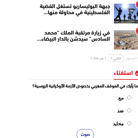
جبهة البوليساريو تستغل القضية
الفلسطينية في محاولة منها…
في زيارة مرتقبة الملك “محمد
السادس” سيدشن بالدار البيضاء…
السابق
التالي
1 من 1٬336
استفتاء
ا رأيك في الموقف المغربي بخصوص الأزمة الأوكرانية الروسية؟
مع
ضد
محايد