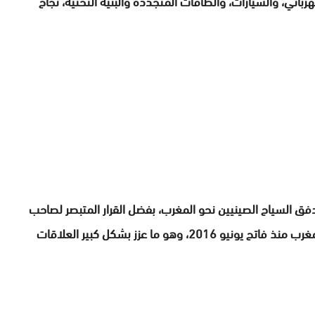
ائي، والسيارات، والطاقات المتجددة والبنية التحتية، نجاح
ق السياح الصينيين نحو المغرب، بفضل القرار المتبصر لصاحب
الجلالة بإعفاء المواطنين الصينيين من تأشيرة دخول المغرب منذ فاتح يونيو 2016، وهو ما عزز بشكل كبير العلاقات