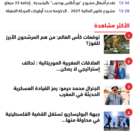
12:36
تقدم أشغال مشروع “نور أطلس بودنيب” بالرشيدية.. إضافة 33 ميغاوات إلى الشبكة الوطنية
12:28
مشروع قانون المالية 2027 .. الحكومة تحدد أولويات المرحلة المقبلة
الأكثر مشاهدة
1
توقعات كأس العالم: من هم المرشحون الأبرز
للفوز؟
2
العلاقات المغربية الموريتانية : تحالف
إستراتيجي لا يمكن…
3
الجنرال محمد حرمو: رمز القيادة العسكرية
الحديثة في المغرب
4
جبهة البوليساريو تستغل القضية الفلسطينية
في محاولة منها…