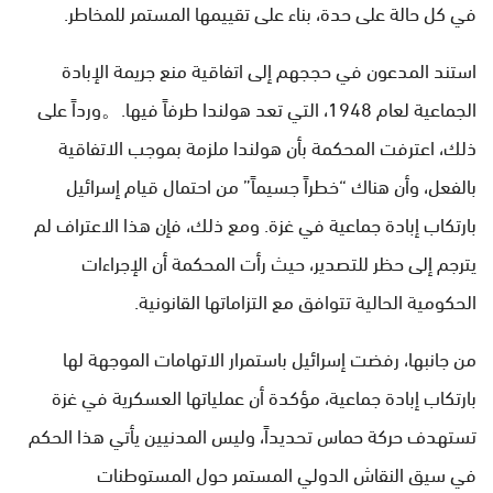
في كل حالة على حدة، بناء على تقييمها المستمر للمخاطر.
استند المدعون في حججهم إلى اتفاقية منع جريمة الإبادة
الجماعية لعام 1948، التي تعد هولندا طرفاً فيها.。ورداً على
ذلك، اعترفت المحكمة بأن هولندا ملزمة بموجب الاتفاقية
بالفعل، وأن هناك “خطراً جسيماً” من احتمال قيام إسرائيل
بارتكاب إبادة جماعية في غزة. ومع ذلك، فإن هذا الاعتراف لم
يترجم إلى حظر للتصدير، حيث رأت المحكمة أن الإجراءات
الحكومية الحالية تتوافق مع التزاماتها القانونية.
من جانبها، رفضت إسرائيل باستمرار الاتهامات الموجهة لها
بارتكاب إبادة جماعية، مؤكدة أن عملياتها العسكرية في غزة
تستهدف حركة حماس تحديداً، وليس المدنيين يأتي هذا الحكم
في سيق النقاش الدولي المستمر حول المستوطنات