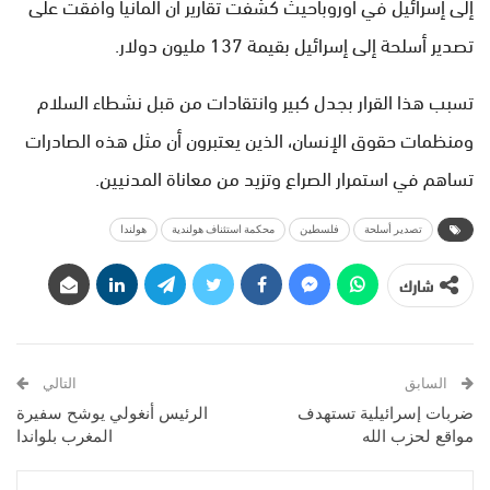
إلى إسرائيل في أوروباحيث كشفت تقارير أن ألمانيا وافقت على
تصدير أسلحة إلى إسرائيل بقيمة 137 مليون دولار.
تسبب هذا القرار بجدل كبير وانتقادات من قبل نشطاء السلام
ومنظمات حقوق الإنسان، الذين يعتبرون أن مثل هذه الصادرات
تساهم في استمرار الصراع وتزيد من معاناة المدنيين.
تصدير أسلحة
فلسطين
محكمة استئناف هولندية
هولندا
شارك
السابق
التالي
ضربات إسرائيلية تستهدف
الرئيس أنغولي يوشح سفيرة
مواقع لحزب الله
المغرب بلواندا