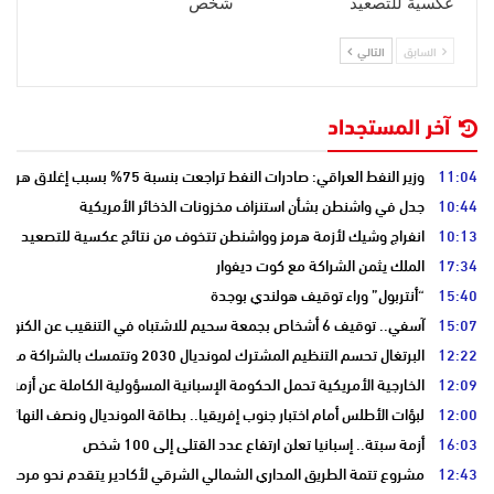
عكسية للتصعيد
شخص
السابق
التالي
آخر المستجداد
11:04
وزير النفط العراقي: صادرات النفط تراجعت بنسبة 75% بسبب إغلاق هرمز
10:44
جدل في واشنطن بشأن استنزاف مخزونات الذخائر الأمريكية
10:13
انفراج وشيك لأزمة هرمز وواشنطن تتخوف من نتائج عكسية للتصعيد
17:34
الملك يثمن الشراكة مع كوت ديفوار
15:40
“أنتربول” وراء توقيف هولندي بوجدة
15:07
آسفي.. توقيف 6 أشخاص بجمعة سحيم للاشتباه في التنقيب عن الكنوز .
12:22
البرتغال تحسم التنظيم المشترك لمونديال 2030 وتتمسك بالشراكة مع المغرب وإسبانيا
12:09
الخارجية الأمريكية تحمل الحكومة الإسبانية المسؤولية الكاملة عن أزمة س
12:00
لبؤات الأطلس أمام اختبار جنوب إفريقيا.. بطاقة المونديال ونصف النهائي
16:03
أزمة سبتة.. إسبانيا تعلن ارتفاع عدد القتلى إلى 100 شخص
12:43
مشروع تتمة الطريق المداري الشمالي الشرقي لأكادير يتقدم نحو مرحلة ا