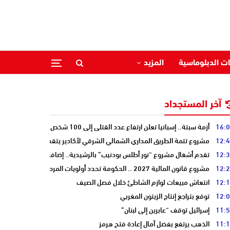
ات الدبلوماسية
المزيد
آخر المستجداد
16:
أزمة سبتة.. إسبانيا تعلن ارتفاع عدد القتلى إلى 100 شخص
12:
مشروع تتمة الطريق المداري الشمالي الشرقي لأكادير يتقدم نحو مرحلة الدرا
12:
تقدم أشغال مشروع “نور أطلس بودنيب” بالرشيدية.. إضافة 33 ميغاوات إلى الشبكة الوطنية
12:
مشروع قانون المالية 2027 .. الحكومة تحدد أولويات المرحلة المقبلة
12:
انتعاش مبيعات لوازم الشاطئ خلال فصل الصيف
12:
توقع بتراجع إنتاج الزيتون المغربي
11:
إسرائيل توقف “عابرين إلى لبنان”
11:
الذهب يرتفع بفضل آمال إعادة فتح هرمز