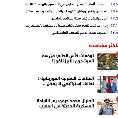
10:
موسكو: ألمانيا ترفض التعاون في التحقيق بالهجمات الإرهابية على أنابيب “ا
10:
“هيومن رايتس ووتش” تتهم إسرائيل بجرائم حرب بعد مقتل الصحفية آمال خلي
17:
أمن مراكش يوقف مبتزا لسائحين أجنبيين
17:
إيران مباشر.. تقدم بمفاوضات طهران ومسقط وتصعيد إسرائيلي جنوب لبنان
16:
المغرب يجدد الدعم للشعب الفلسطيني
لأكثر مشاهدة
توقعات كأس العالم: من هم
المرشحون الأبرز للفوز؟
العلاقات المغربية الموريتانية :
تحالف إستراتيجي لا يمكن…
الجنرال محمد حرمو: رمز القيادة
العسكرية الحديثة في المغرب