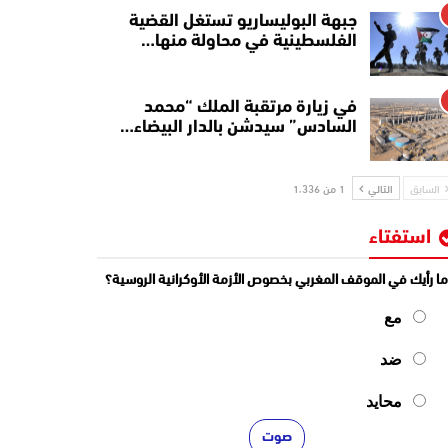
جبهة البوليساريو تستغل القضية
الفلسطينية في محاولة منها…
في زيارة مرتقبة الملك “محمد
السادس” سيدشن بالدار البيضاء…
السابق
التالي
1 من 1٬336
استفتاء
ا رأيك في الموقف المغربي بخصوص الأزمة الأوكرانية الروسية؟
مع
ضد
محايد