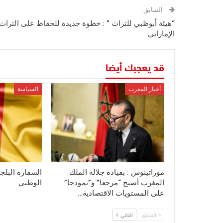
السابق
“هيئة أبوظبي للتراث ” : خطوة جديدة للحفاظ على التراث
الإماراتي
قد يعجبك أيضا
أخبار المغرب
السياسة
موراتينوس : بقيادة جلالة الملك
السفارة البلجي
المغرب أصبح “مرجعا” و”نموذجا”
الوطني
على المستويات الاقتصادية…
السابق
التالي