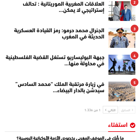
2
العلاقات المغربية الموريتانية : تحالف
إستراتيجي لا يمكن…
3
الجنرال محمد حرمو: رمز القيادة العسكرية
الحديثة في المغرب
4
جبهة البوليساريو تستغل القضية الفلسطينية
في محاولة منها…
5
في زيارة مرتقبة الملك “محمد السادس”
سيدشن بالدار البيضاء…
السابق
التالي
1 من 1٬336
استفتاء
ما رأيك في الموقف المغربي بخصوص الأزمة الأوكرانية الروسية؟