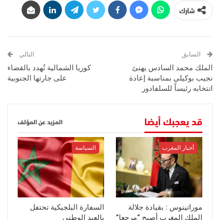
شارك
السابق
التالي
الملك محمد السادس يهنئ
كوريا الشمالية تُهدد بالقضاء
نجيب بوكيلي بمناسبة إعادة
على جارتها الجنوبية
انتخابه رئيساً للسلفادور
قد يعجبك أيضا
المزيد عن المؤلف
أخبار المغرب
السياسة
موراتينوس : بقيادة جلالة
السفارة البلجيكية تحتفل
الملك المغرب أصبح “مرجعا”
بالعيد الوطني