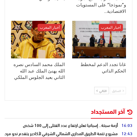
و”نموذجا” على المستويات
الاقتصادية…
أخبار المغرب
أخبار المغرب
غانا تجدد الدعم لمخطط
الملك محمد السادس نصره
الحكم الذاتي
الله يهنئ الملك عبد الله
الثاني بعيد الجلوس الملكي
السابق
التالي
آخر المستجداد
16:03
أزمة سبتة.. إسبانيا تعلن ارتفاع عدد القتلى إلى 100 شخص
12:43
مشروع تتمة الطريق المداري الشمالي الشرقي لأكادير يتقدم نحو مرحلة ا