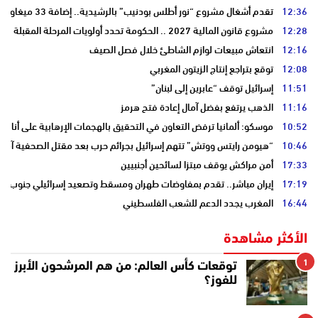
12:36
تقدم أشغال مشروع “نور أطلس بودنيب” بالرشيدية.. إضافة 33 ميغاوات إلى الشبكة الوطنية
12:28
مشروع قانون المالية 2027 .. الحكومة تحدد أولويات المرحلة المقبلة
12:16
انتعاش مبيعات لوازم الشاطئ خلال فصل الصيف
12:08
توقع بتراجع إنتاج الزيتون المغربي
11:51
إسرائيل توقف “عابرين إلى لبنان”
11:16
الذهب يرتفع بفضل آمال إعادة فتح هرمز
10:52
موسكو: ألمانيا ترفض التعاون في التحقيق بالهجمات الإرهابية على أنابي
10:46
“هيومن رايتس ووتش” تتهم إسرائيل بجرائم حرب بعد مقتل الصحفية آمال 
17:33
أمن مراكش يوقف مبتزا لسائحين أجنبيين
17:19
إيران مباشر.. تقدم بمفاوضات طهران ومسقط وتصعيد إسرائيلي جنوب لبن
16:44
المغرب يجدد الدعم للشعب الفلسطيني
الأكثر مشاهدة
1
توقعات كأس العالم: من هم المرشحون الأبرز
للفوز؟