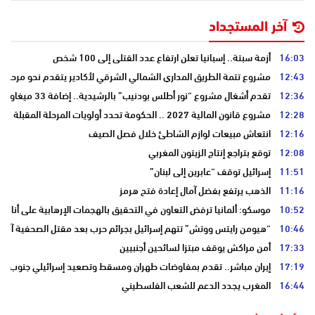
آخر المستجداد
16:03
أزمة سبتة.. إسبانيا تعلن ارتفاع عدد القتلى إلى 100 شخص
12:43
مشروع تتمة الطريق المداري الشمالي الشرقي لأكادير يتقدم نحو مرحلة ا
12:36
تقدم أشغال مشروع “نور أطلس بودنيب” بالرشيدية.. إضافة 33 ميغاوات إلى الشبكة الوطنية
12:28
مشروع قانون المالية 2027 .. الحكومة تحدد أولويات المرحلة المقبلة
12:16
انتعاش مبيعات لوازم الشاطئ خلال فصل الصيف
12:08
توقع بتراجع إنتاج الزيتون المغربي
11:51
إسرائيل توقف “عابرين إلى لبنان”
11:16
الذهب يرتفع بفضل آمال إعادة فتح هرمز
10:52
موسكو: ألمانيا ترفض التعاون في التحقيق بالهجمات الإرهابية على أنابي
10:46
“هيومن رايتس ووتش” تتهم إسرائيل بجرائم حرب بعد مقتل الصحفية آمال 
17:33
أمن مراكش يوقف مبتزا لسائحين أجنبيين
17:19
إيران مباشر.. تقدم بمفاوضات طهران ومسقط وتصعيد إسرائيلي جنوب لبن
16:44
المغرب يجدد الدعم للشعب الفلسطيني