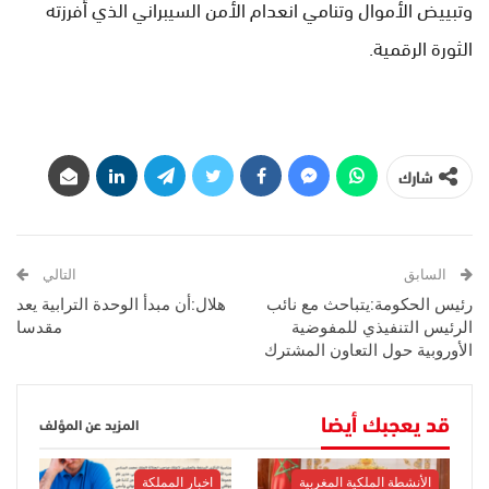
وتبييض الأموال وتنامي انعدام الأمن السيبراني الذي أفرزته
الثورة الرقمية.
شارك
السابق
التالي
رئيس الحكومة:يتباحث مع نائب
هلال:أن مبدأ الوحدة الترابية يعد
الرئيس التنفيذي للمفوضية
مقدسا
الأوروبية حول التعاون المشترك
قد يعجبك أيضا
المزيد عن المؤلف
الأنشطة الملكية المغربية
اخبار المملكة