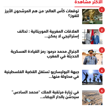
الأكثر مشاهدة
1
توقعات كأس العالم: من هم المرشحون الأبرز
للفوز؟
2
العلاقات المغربية الموريتانية : تحالف
إستراتيجي لا يمكن…
3
الجنرال محمد حرمو: رمز القيادة العسكرية
الحديثة في المغرب
4
جبهة البوليساريو تستغل القضية الفلسطينية
في محاولة منها…
5
في زيارة مرتقبة الملك “محمد السادس”
سيدشن بالدار البيضاء…