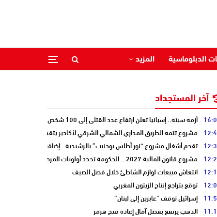
ات الدبلوماسية
المزيد
آخر المستجداد
16:
أزمة سبتة.. إسبانيا تعلن ارتفاع عدد القتلى إلى 100 شخص
12:
مشروع تتمة الطريق المداري الشمالي الشرقي لأكادير يتقدم نحو مرحلة الدرا
12:
تقدم أشغال مشروع “نور أطلس بودنيب” بالرشيدية.. إضافة 33 ميغاوات إلى الشبكة الوطنية
12:
مشروع قانون المالية 2027 .. الحكومة تحدد أولويات المرحلة المقبلة
12:
انتعاش مبيعات لوازم الشاطئ خلال فصل الصيف
12:
توقع بتراجع إنتاج الزيتون المغربي
11:
إسرائيل توقف “عابرين إلى لبنان”
11:
الذهب يرتفع بفضل آمال إعادة فتح هرمز