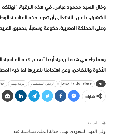
وقال السيد محمود عباس، في هذه البرقية، “نهنئكم بأ
الشقيق، داعين الله تعالى أن تعود هذه المناسبة الوط
وعلى المملكة المغربية، حكومة وشعباً، بتحقيق المزيد 
ومما جاء في هذه البرقية أيضا “نغتنم هذه المناسبة الها
الأخوة والتضامن، وعن اهتمامنا بتعزيزها لما فيه المص
Le point diplomatique
الرئيس الفلسطيني
برقية تهنئة
جلال
شارك
السابق
ولي العهد السعودي يهنئ جلالة الملك بمناسبة عيد