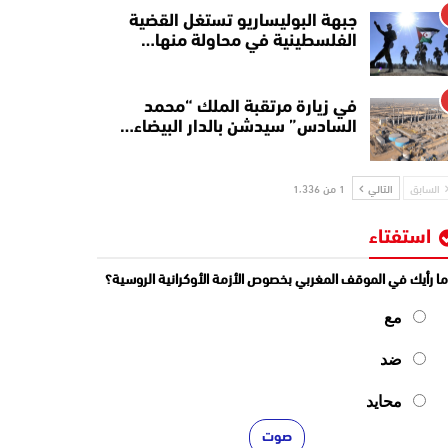
جبهة البوليساريو تستغل القضية
الفلسطينية في محاولة منها…
في زيارة مرتقبة الملك “محمد
السادس” سيدشن بالدار البيضاء…
السابق
التالي
1 من 1٬336
استفتاء
ا رأيك في الموقف المغربي بخصوص الأزمة الأوكرانية الروسية؟
مع
ضد
محايد