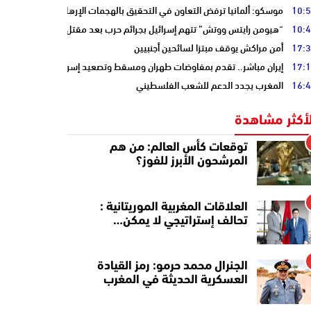
10:
موسكو: ألمانيا ترفض التعاون في التحقيق بالهجمات الإرهابية على أنابيب “ا
10:
“هيومن رايتس ووتش” تتهم إسرائيل بجرائم حرب بعد مقتل الصحفية آمال خلي
17:
أمن مراكش يوقف مبتزا لسائحين أجنبيين
17:
إيران مباشر.. تقدم بمفاوضات طهران ومسقط وتصعيد إسرائيلي جنوب لبنان
16:
المغرب يجدد الدعم للشعب الفلسطيني
لأكثر مشاهدة
توقعات كأس العالم: من هم
المرشحون الأبرز للفوز؟
العلاقات المغربية الموريتانية :
تحالف إستراتيجي لا يمكن…
الجنرال محمد حرمو: رمز القيادة
العسكرية الحديثة في المغرب