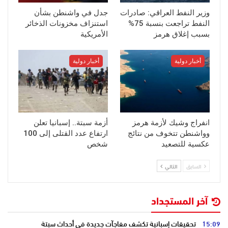
وزير النفط العراقي: صادرات
جدل في واشنطن بشأن
النفط تراجعت بنسبة 75%
استنزاف مخزونات الذخائر
بسبب إغلاق هرمز
الأمريكية
أخبار دولية
أخبار دولية
انفراج وشيك لأزمة هرمز
أزمة سبتة.. إسبانيا تعلن
وواشنطن تتخوف من نتائج
ارتفاع عدد القتلى إلى 100
عكسية للتصعيد
شخص
السابق
التالي
آخر المستجداد
15:09
تحقيقات إسبانية تكشف مفاجآت جديدة في أحداث سبتة