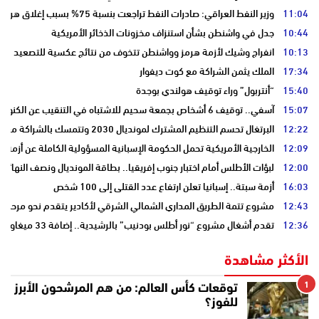
11:04
وزير النفط العراقي: صادرات النفط تراجعت بنسبة 75% بسبب إغلاق هرمز
10:44
جدل في واشنطن بشأن استنزاف مخزونات الذخائر الأمريكية
10:13
انفراج وشيك لأزمة هرمز وواشنطن تتخوف من نتائج عكسية للتصعيد
17:34
الملك يثمن الشراكة مع كوت ديفوار
15:40
“أنتربول” وراء توقيف هولندي بوجدة
15:07
آسفي.. توقيف 6 أشخاص بجمعة سحيم للاشتباه في التنقيب عن الكنوز .
12:22
البرتغال تحسم التنظيم المشترك لمونديال 2030 وتتمسك بالشراكة مع المغرب وإسبانيا
12:09
الخارجية الأمريكية تحمل الحكومة الإسبانية المسؤولية الكاملة عن أزمة س
12:00
لبؤات الأطلس أمام اختبار جنوب إفريقيا.. بطاقة المونديال ونصف النهائي
16:03
أزمة سبتة.. إسبانيا تعلن ارتفاع عدد القتلى إلى 100 شخص
12:43
مشروع تتمة الطريق المداري الشمالي الشرقي لأكادير يتقدم نحو مرحلة ا
12:36
تقدم أشغال مشروع “نور أطلس بودنيب” بالرشيدية.. إضافة 33 ميغاوات إلى الشبكة الوطنية
الأكثر مشاهدة
1
توقعات كأس العالم: من هم المرشحون الأبرز
للفوز؟