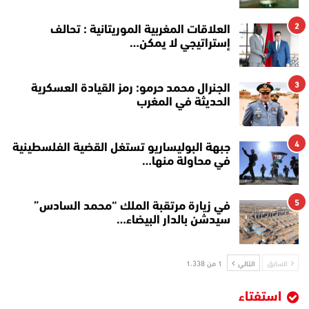
2
العلاقات المغربية الموريتانية : تحالف
إستراتيجي لا يمكن…
3
الجنرال محمد حرمو: رمز القيادة العسكرية
الحديثة في المغرب
4
جبهة البوليساريو تستغل القضية الفلسطينية
في محاولة منها…
5
في زيارة مرتقبة الملك “محمد السادس”
سيدشن بالدار البيضاء…
السابق
التالي
1 من 1٬338
استفتاء