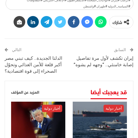
#ترامب #إيران #الولايات_المتحدة #الديمقراطيون #الإعلام_الأمريكي #المفاوضات
#السياسة_الدولية #طهران #واشنطن
شارك
السابق
التالي
إيران تكشف لأول مرة تفاصيل
الدلتا الجديدة.. كيف تبني مصر
إصابة خامنئي.. “وجهه لم يشوه”
أكبر قلعة للأمن الغذائي وتحوّل
الصحراء إلى قوة اقتصادية؟
قد يعجبك أيضا
المزيد عن المؤلف
أخبار دولية
أخبار دولية