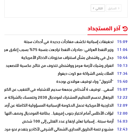
السابق
التالي
آخر المستجداد
15:09
تحقيقات إسبانية تكشف مفاجآت جديدة في أحداث سبتة
11:04
وزير النفط العراقي: صادرات النفط تراجعت بنسبة 75% بسبب إغلاق هرمز
10:44
جدل في واشنطن بشأن استنزاف مخزونات الذخائر الأمريكية
10:13
انفراج وشيك لأزمة هرمز وواشنطن تتخوف من نتائج عكسية للتصعيد
17:34
الملك يثمن الشراكة مع كوت ديفوار
15:40
“أنتربول” وراء توقيف هولندي بوجدة
15:07
آسفي.. توقيف 6 أشخاص بجمعة سحيم للاشتباه في التنقيب عن الكنوز .
12:22
البرتغال تحسم التنظيم المشترك لمونديال 2030 وتتمسك بالشراكة مع المغرب وإسبانيا
12:09
الخارجية الأمريكية تحمل الحكومة الإسبانية المسؤولية الكاملة عن أزمة س
12:00
لبؤات الأطلس أمام اختبار جنوب إفريقيا.. بطاقة المونديال ونصف النهائي
16:03
أزمة سبتة.. إسبانيا تعلن ارتفاع عدد القتلى إلى 100 شخص
12:43
مشروع تتمة الطريق المداري الشمالي الشرقي لأكادير يتقدم نحو مرحلة ا