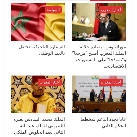
أخبار المغرب
السياسة
موراتينوس : بقيادة جلالة
السفارة البلجيكية تحتفل
الملك المغرب أصبح “مرجعا”
بالعيد الوطني
و”نموذجا” على المستويات
الاقتصادية…
أخبار المغرب
أخبار المغرب
غانا تجدد الدعم لمخطط
الملك محمد السادس نصره
الحكم الذاتي
الله يهنئ الملك عبد الله
الثاني بعيد الجلوس الملكي