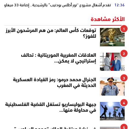
12:36
تقدم أشغال مشروع “نور أطلس بودنيب” بالرشيدية.. إضافة 33 ميغاوات إلى الشبكة الوطنية
الأكثر مشاهدة
1
توقعات كأس العالم: من هم المرشحون الأبرز
للفوز؟
2
العلاقات المغربية الموريتانية : تحالف
إستراتيجي لا يمكن…
3
الجنرال محمد حرمو: رمز القيادة العسكرية
الحديثة في المغرب
4
جبهة البوليساريو تستغل القضية الفلسطينية
في محاولة منها…
5