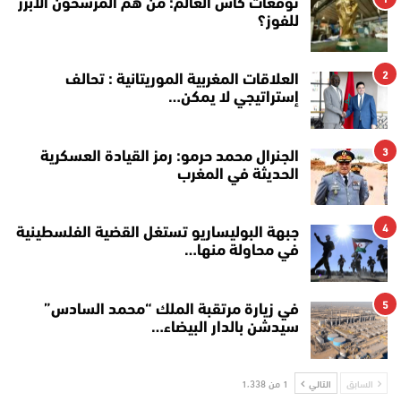
توقعات كأس العالم: من هم المرشحون الأبرز
للفوز؟
2
العلاقات المغربية الموريتانية : تحالف
إستراتيجي لا يمكن…
3
الجنرال محمد حرمو: رمز القيادة العسكرية
الحديثة في المغرب
4
جبهة البوليساريو تستغل القضية الفلسطينية
في محاولة منها…
5
في زيارة مرتقبة الملك “محمد السادس”
سيدشن بالدار البيضاء…
السابق
التالي
1 من 1٬338