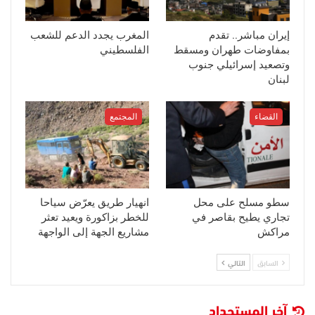
إيران مباشر.. تقدم
المغرب يجدد الدعم للشعب
بمفاوضات طهران ومسقط
الفلسطيني
وتصعيد إسرائيلي جنوب
لبنان
القضاء
المجتمع
سطو مسلح على محل
انهيار طريق يعرّض سياحا
تجاري يطيح بقاصر في
للخطر بزاكورة ويعيد تعثر
مراكش
مشاريع الجهة إلى الواجهة
السابق
التالي
آخر المستجداد