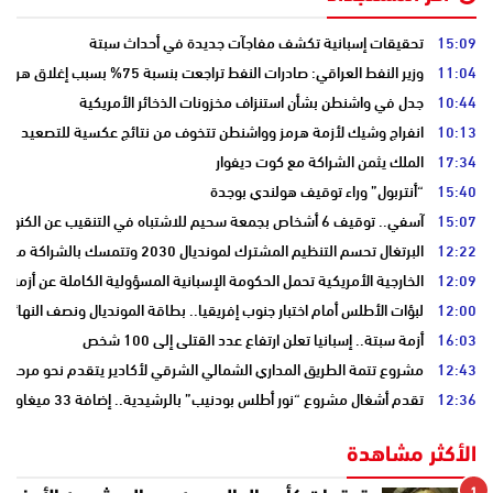
15:09
تحقيقات إسبانية تكشف مفاجآت جديدة في أحداث سبتة
11:04
وزير النفط العراقي: صادرات النفط تراجعت بنسبة 75% بسبب إغلاق هرمز
10:44
جدل في واشنطن بشأن استنزاف مخزونات الذخائر الأمريكية
10:13
انفراج وشيك لأزمة هرمز وواشنطن تتخوف من نتائج عكسية للتصعيد
17:34
الملك يثمن الشراكة مع كوت ديفوار
15:40
“أنتربول” وراء توقيف هولندي بوجدة
15:07
آسفي.. توقيف 6 أشخاص بجمعة سحيم للاشتباه في التنقيب عن الكنوز .
12:22
البرتغال تحسم التنظيم المشترك لمونديال 2030 وتتمسك بالشراكة مع المغرب وإسبانيا
12:09
الخارجية الأمريكية تحمل الحكومة الإسبانية المسؤولية الكاملة عن أزمة س
12:00
لبؤات الأطلس أمام اختبار جنوب إفريقيا.. بطاقة المونديال ونصف النهائي
16:03
أزمة سبتة.. إسبانيا تعلن ارتفاع عدد القتلى إلى 100 شخص
12:43
مشروع تتمة الطريق المداري الشمالي الشرقي لأكادير يتقدم نحو مرحلة ا
12:36
تقدم أشغال مشروع “نور أطلس بودنيب” بالرشيدية.. إضافة 33 ميغاوات إلى الشبكة الوطنية
الأكثر مشاهدة
1