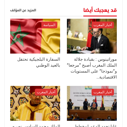
قد يعجبك أيضا
المزيد عن المؤلف
أخبار المغرب
السياسة
موراتينوس : بقيادة جلالة
السفارة البلجيكية تحتفل
الملك المغرب أصبح “مرجعا”
بالعيد الوطني
و”نموذجا” على المستويات
الاقتصادية…
أخبار المغرب
أخبار المغرب
غانا تجدد الدعم لمخطط
الملك محمد السادس نصره