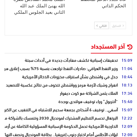
الحكم الذاتي
الله يهنئ الملك عبد الله
الثاني بعيد الجلوس الملكي
السابق
التالي
آخر المستجداد
15:09
تحقيقات إسبانية تكشف مفاجآت جديدة في أحداث سبتة
11:04
وزير النفط العراقي: صادرات النفط تراجعت بنسبة 75% بسبب إغلاق هرمز
10:44
جدل في واشنطن بشأن استنزاف مخزونات الذخائر الأمريكية
10:13
انفراج وشيك لأزمة هرمز وواشنطن تتخوف من نتائج عكسية للتصعيد
17:34
الملك يثمن الشراكة مع كوت ديفوار
15:40
“أنتربول” وراء توقيف هولندي بوجدة
15:07
آسفي.. توقيف 6 أشخاص بجمعة سحيم للاشتباه في التنقيب عن الكنوز .
12:22
البرتغال تحسم التنظيم المشترك لمونديال 2030 وتتمسك بالشراكة مع المغرب وإسبانيا
12:09
الخارجية الأمريكية تحمل الحكومة الإسبانية المسؤولية الكاملة عن أزمة س
12:00
لبؤات الأطلس أمام اختبار جنوب إفريقيا.. بطاقة المونديال ونصف النهائي