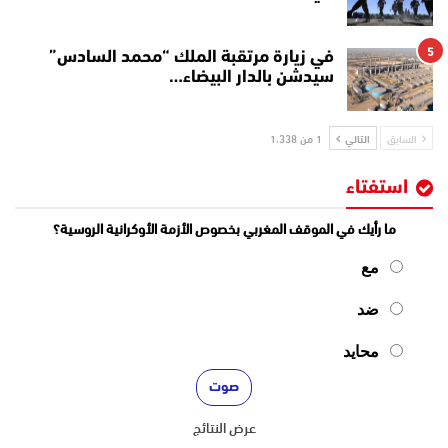
5
في زيارة مرتقبة الملك “محمد السادس”
سيدشن بالدار البيضاء…
السابق
التالي
1 من 1٬338
استفتاء
ما رأيك في الموقف المغربي بخصوص الأزمة الأوكرانية الروسية؟
مع
ضد
محايد
عرض النتائج