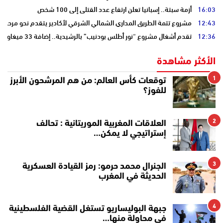
16:03
أزمة سبتة.. إسبانيا تعلن ارتفاع عدد القتلى إلى 100 شخص
12:43
مشروع تتمة الطريق المداري الشمالي الشرقي لأكادير يتقدم نحو مرحلة ا
12:36
تقدم أشغال مشروع “نور أطلس بودنيب” بالرشيدية.. إضافة 33 ميغاوات إلى الشبكة الوطنية
الأكثر مشاهدة
1
توقعات كأس العالم: من هم المرشحون الأبرز
للفوز؟
2
العلاقات المغربية الموريتانية : تحالف
إستراتيجي لا يمكن…
3
الجنرال محمد حرمو: رمز القيادة العسكرية
الحديثة في المغرب
4
جبهة البوليساريو تستغل القضية الفلسطينية
في محاولة منها…