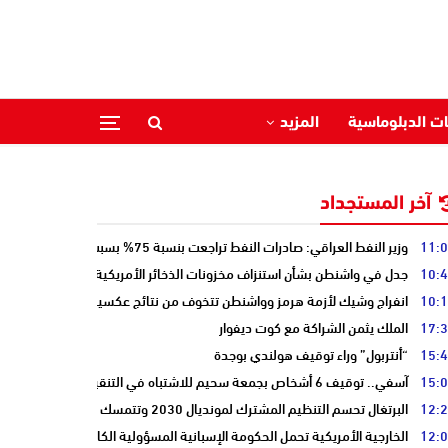
ات الدبلوماسية
المزيد
آخر المستجداد
11:
وزير النفط العراقي: صادرات النفط تراجعت بنسبة 75% بسبب إغلاق هرمز
10:
جدل في واشنطن بشأن استنزاف مخزونات الذخائر الأمريكية
10:
انفراج وشيك لأزمة هرمز وواشنطن تتخوف من نتائج عكسية للتصعيد
17:
الملك يثمن الشراكة مع كوت ديفوار
15:
“أنتربول” وراء توقيف هولندي بوجدة
15:
آسفي.. توقيف 6 أشخاص بجمعة سحيم للاشتباه في التنقيب عن الكنوز .
12:
البرتغال تحسم التنظيم المشترك لمونديال 2030 وتتمسك بالشراكة مع المغرب وإسبانيا
12:
الخارجية الأمريكية تحمل الحكومة الإسبانية المسؤولية الكاملة عن أزمة سبتة