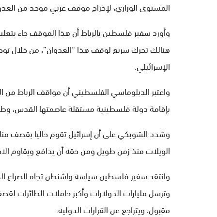
المستوى الوزاري، لإخراج موقف عربي موحد من العدو
وأورد سفير فلسطين بالرباط أن هذا الموقف جاء بتعل
هنالك تحرك سريع لوقف هذا “العدوان”، من خلال توجيه 
الإسرائيلي.
واعتبر الدبلوماسي الفلسطيني أن مواقف الرباط من القض
بإقامة دولة فلسطينية مستقلة عاصمتها القدس، وطالم
وشدد الشوبكي على أن إسرائيل تقوم حاليا بقصف مناز
الويلات منذ زمن طويل ومن حقه أن يدافع ويقاوم الاحت
وانتقد سفير فلسطين سياسة واشنطن تجاه الصراع الحا
وترسل مليارات الدولارات وأكبر حاملات الطائرات ل
مقبول، ويتراجع عن القرارات الدولية.