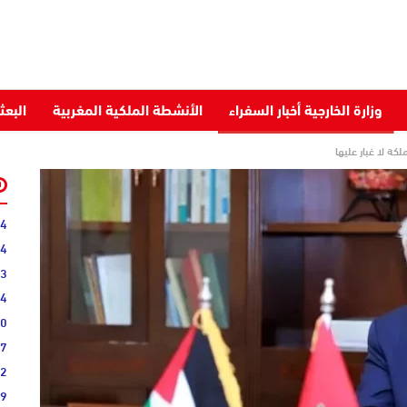
وزارة الخارجية أخبار السفراء
الأنشطة الملكية المغربية
البعث
ة لا غبار عليها
04
44
13
34
40
07
22
09