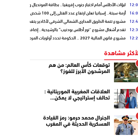
12:
لبؤات الأطلس أمام اختبار جنوب إفريقيا.. بطاقة المونديال ونصف النهائي على
16:
أزمة سبتة.. إسبانيا تعلن ارتفاع عدد القتلى إلى 100 شخص
12:
مشروع تتمة الطريق المداري الشمالي الشرقي لأكادير يتقدم نحو مرحلة الدرا
12:
تقدم أشغال مشروع “نور أطلس بودنيب” بالرشيدية.. إضافة 33 ميغاوات إلى الشبكة الوطنية
12:
مشروع قانون المالية 2027 .. الحكومة تحدد أولويات المرحلة المقبلة
لأكثر مشاهدة
توقعات كأس العالم: من هم
المرشحون الأبرز للفوز؟
العلاقات المغربية الموريتانية :
تحالف إستراتيجي لا يمكن…
الجنرال محمد حرمو: رمز القيادة
العسكرية الحديثة في المغرب