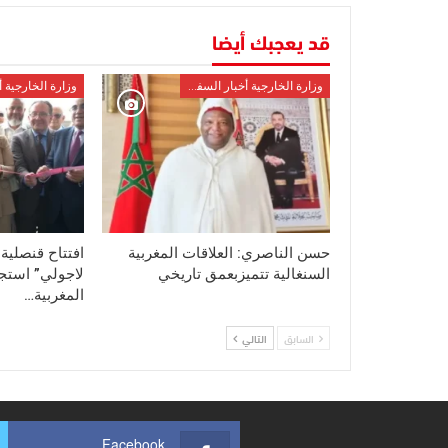
قد يعجبك أيضا
وزارة الخارجية أخبار السفراء
حسن الناصري: العلاقات المغربية
افتتاح قنصلية
السنغالية تتميزبعمق تاريخي
لاجولي” استجا
المغربية…
السابق
التالي
Facebook