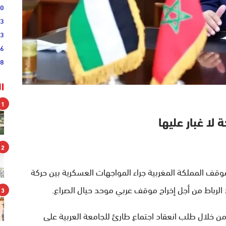
00
03
43
36
28
ا
1
ا غبار عليها
2
وقف المملكة المغربية جراء المواجهات العسكرية بين حركة
لرباط من أجل إخراج موقف عربي موحد حيال الصراع.
3
ن خلال طلب انعقاد اجتماع طارئ للجامعة العربية على