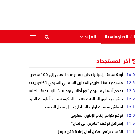
ات الدبلوماسية
المزيد
آخر المستجداد
16:
أزمة سبتة.. إسبانيا تعلن ارتفاع عدد القتلى إلى 100 شخص
12:
مشروع تتمة الطريق المداري الشمالي الشرقي لأكادير يتقدم نحو مرحلة الدرا
12:
تقدم أشغال مشروع “نور أطلس بودنيب” بالرشيدية.. إضافة 33 ميغاوات إلى الشبكة الوطنية
12:
مشروع قانون المالية 2027 .. الحكومة تحدد أولويات المرحلة المقبلة
12:
انتعاش مبيعات لوازم الشاطئ خلال فصل الصيف
12:
توقع بتراجع إنتاج الزيتون المغربي
11:
إسرائيل توقف “عابرين إلى لبنان”
11:
الذهب يرتفع بفضل آمال إعادة فتح هرمز