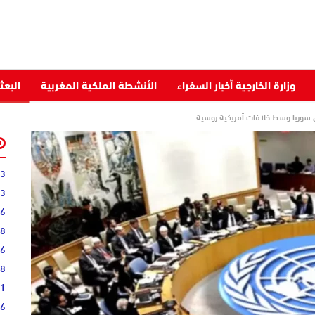
وزارة الخارجية أخبار السفراء
الأنشطة الملكية المغربية
البعث
سوريا وسط خلافات أمريكية روسية
03
43
36
28
16
08
51
16