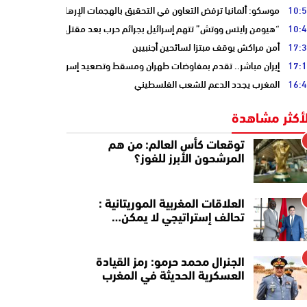
10:
موسكو: ألمانيا ترفض التعاون في التحقيق بالهجمات الإرهابية على أنابيب “ا
10:
“هيومن رايتس ووتش” تتهم إسرائيل بجرائم حرب بعد مقتل الصحفية آمال خلي
17:
أمن مراكش يوقف مبتزا لسائحين أجنبيين
17:
إيران مباشر.. تقدم بمفاوضات طهران ومسقط وتصعيد إسرائيلي جنوب لبنان
16:
المغرب يجدد الدعم للشعب الفلسطيني
لأكثر مشاهدة
توقعات كأس العالم: من هم
المرشحون الأبرز للفوز؟
العلاقات المغربية الموريتانية :
تحالف إستراتيجي لا يمكن…
الجنرال محمد حرمو: رمز القيادة
العسكرية الحديثة في المغرب