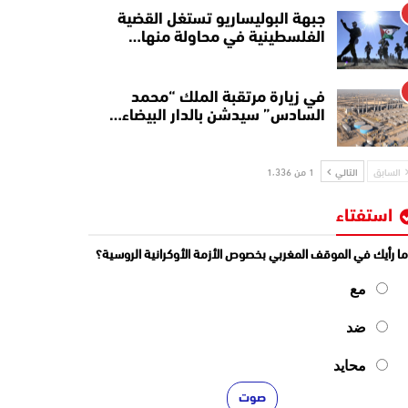
جبهة البوليساريو تستغل القضية
الفلسطينية في محاولة منها…
في زيارة مرتقبة الملك “محمد
السادس” سيدشن بالدار البيضاء…
السابق
التالي
1 من 1٬336
استفتاء
ا رأيك في الموقف المغربي بخصوص الأزمة الأوكرانية الروسية؟
مع
ضد
محايد