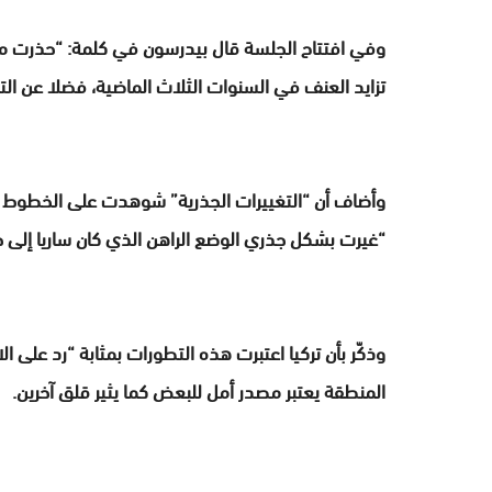
وفي افتتاح الجلسة قال بيدرسون في كلمة: “حذرت منذ
تزايد العنف في السنوات الثلاث الماضية، فضلا عن التج
وأضاف أن “التغييرات الجذرية” شوهدت على الخطوط ا
“غيرت بشكل جذري الوضع الراهن الذي كان ساريا إلى حد كبير م
وذكّر بأن تركيا اعتبرت هذه التطورات بمثابة “رد على 
المنطقة يعتبر مصدر أمل للبعض كما يثير قلق آخرين.