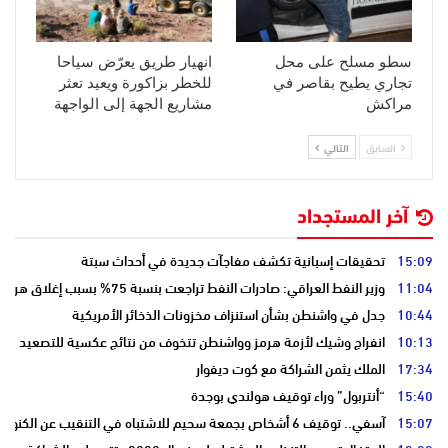
سطو مسلح على محل
انهيار طريق يعرّض سياحا
تجاري يطيح بقاصر في
للخطر بزاكورة ويعيد تعثر
مراكش
مشاريع الجهة إلى الواجهة
السابق
التالي
آخر المستجداد
15:09
تحقيقات إسبانية تكشف مفاجآت جديدة في أحداث سبتة
11:04
وزير النفط العراقي: صادرات النفط تراجعت بنسبة 75% بسبب إغلاق هرمز
10:44
جدل في واشنطن بشأن استنزاف مخزونات الذخائر الأمريكية
10:13
انفراج وشيك لأزمة هرمز وواشنطن تتخوف من نتائج عكسية للتصعيد
17:34
الملك يثمن الشراكة مع كوت ديفوار
15:40
“أنتربول” وراء توقيف هولندي بوجدة
15:07
آسفي.. توقيف 6 أشخاص بجمعة سحيم للاشتباه في التنقيب عن الكنوز .