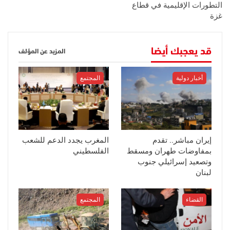
التطورات الإقليمية في قطاع
غزة
قد يعجبك أيضا
المزيد عن المؤلف
أخبار دولية
المجتمع
إيران مباشر.. تقدم
المغرب يجدد الدعم للشعب
بمفاوضات طهران ومسقط
الفلسطيني
وتصعيد إسرائيلي جنوب
لبنان
القضاء
المجتمع