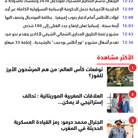
12:22
البرتغال تحسم التنظيم المشترك لمونديال 2030 وتتمسك بالشراكة مع المغرب وإسبانيا
12:09
الخارجية الأمريكية تحمل الحكومة الإسبانية المسؤولية الكاملة عن أزمة س
12:00
لبؤات الأطلس أمام اختبار جنوب إفريقيا.. بطاقة المونديال ونصف النهائي
16:03
أزمة سبتة.. إسبانيا تعلن ارتفاع عدد القتلى إلى 100 شخص
12:43
مشروع تتمة الطريق المداري الشمالي الشرقي لأكادير يتقدم نحو مرحلة ا
12:36
تقدم أشغال مشروع “نور أطلس بودنيب” بالرشيدية.. إضافة 33 ميغاوات إلى الشبكة الوطنية
الأكثر مشاهدة
1
توقعات كأس العالم: من هم المرشحون الأبرز
للفوز؟
2
العلاقات المغربية الموريتانية : تحالف
إستراتيجي لا يمكن…
3
الجنرال محمد حرمو: رمز القيادة العسكرية
الحديثة في المغرب