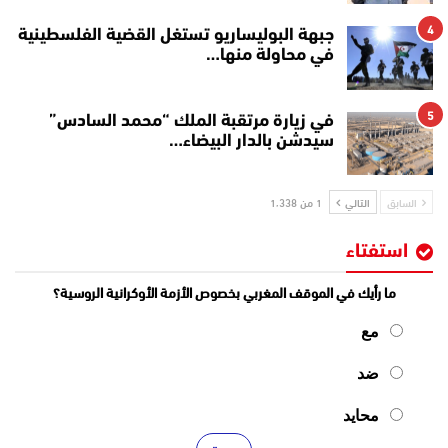
4
جبهة البوليساريو تستغل القضية الفلسطينية
في محاولة منها…
5
في زيارة مرتقبة الملك “محمد السادس”
سيدشن بالدار البيضاء…
السابق
التالي
1 من 1٬338
استفتاء
ما رأيك في الموقف المغربي بخصوص الأزمة الأوكرانية الروسية؟
مع
ضد
محايد