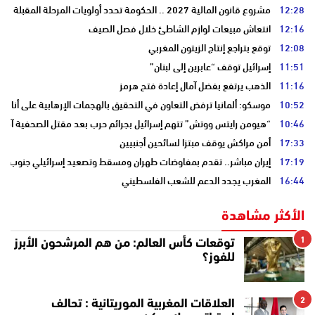
12:28
مشروع قانون المالية 2027 .. الحكومة تحدد أولويات المرحلة المقبلة
12:16
انتعاش مبيعات لوازم الشاطئ خلال فصل الصيف
12:08
توقع بتراجع إنتاج الزيتون المغربي
11:51
إسرائيل توقف “عابرين إلى لبنان”
11:16
الذهب يرتفع بفضل آمال إعادة فتح هرمز
10:52
موسكو: ألمانيا ترفض التعاون في التحقيق بالهجمات الإرهابية على أنابي
10:46
“هيومن رايتس ووتش” تتهم إسرائيل بجرائم حرب بعد مقتل الصحفية آمال 
17:33
أمن مراكش يوقف مبتزا لسائحين أجنبيين
17:19
إيران مباشر.. تقدم بمفاوضات طهران ومسقط وتصعيد إسرائيلي جنوب لبن
16:44
المغرب يجدد الدعم للشعب الفلسطيني
الأكثر مشاهدة
1
توقعات كأس العالم: من هم المرشحون الأبرز
للفوز؟
2
العلاقات المغربية الموريتانية : تحالف