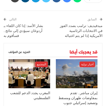
السابق
التالي
ميدفيديف: ترامب بصدد الفوز
بشار الأسد: إذا كان اللقاء بـ
في الانتخابات الرئاسية
أردوغان سيؤدي إلى نتائج..
الأمريكية إذا لم يتم اغتياله
فسأقوم به
قد يعجبك أيضا
المزيد عن المؤلف
أخبار دولية
المجتمع
إيران مباشر.. تقدم
المغرب يجدد الدعم للشعب
بمفاوضات طهران ومسقط
الفلسطيني
وتصعيد إسرائيلي جنوب