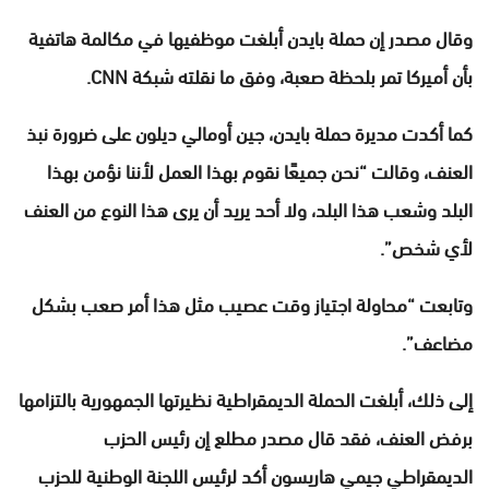
وقال مصدر إن حملة بايدن أبلغت موظفيها في مكالمة هاتفية
بأن أميركا تمر بلحظة صعبة، وفق ما نقلته شبكة CNN.
كما أكدت مديرة حملة بايدن، جين أومالي ديلون على ضرورة نبذ
العنف، وقالت “نحن جميعًا نقوم بهذا العمل لأننا نؤمن بهذا
البلد وشعب هذا البلد، ولا أحد يريد أن يرى هذا النوع من العنف
لأي شخص”.
وتابعت “محاولة اجتياز وقت عصيب مثل هذا أمر صعب بشكل
مضاعف”.
إلى ذلك، أبلغت الحملة الديمقراطية نظيرتها الجمهورية بالتزامها
برفض العنف، فقد قال مصدر مطلع إن رئيس الحزب
الديمقراطي جيمي هاريسون أكد لرئيس اللجنة الوطنية للحزب