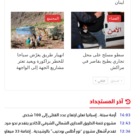
لبنان
القضاء
المجتمع
سطو مسلح على محل
انهيار طريق يعرّض سياحا
تجاري يطيح بقاصر في
للخطر بزاكورة ويعيد تعثر
مراكش
مشاريع الجهة إلى الواجهة
السابق
التالي
آخر المستجداد
16:03
أزمة سبتة.. إسبانيا تعلن ارتفاع عدد القتلى إلى 100 شخص
12:43
مشروع تتمة الطريق المداري الشمالي الشرقي لأكادير يتقدم نحو مرحلة ا
12:36
تقدم أشغال مشروع “نور أطلس بودنيب” بالرشيدية.. إضافة 33 ميغاوات إلى الشبكة الوطنية