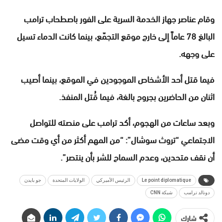
وقام عناصر جهاز الخدمة السرية على الفور باصطحاب ترامب
البالغ 78 عاماً إلى خارج موقع التجمّع، بينما كانت الدماء تسيل
على وجهه.
فيما قتل أحد الأشخاص الموجودين في الموقع، بينما أصيب
اثنان من الحاضرين بجروح بالغة، فيما قُتل المنفذ.
وبعد ساعات من الهجوم، أكد ترامب على منصته للتواصل
الاجتماعي “تروث سوشال”: “من المهم أكثر من أي وقت مضى
أن نقف متحدين، وعدم السماح للشر بأن ينتصر”.
Le point diplomatique
الرئيس الأميركي
الولايات المتحدة
جو بايدن
دونالد ترامب
شبكة CNN
شارك