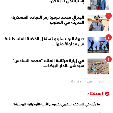
إستراتيجي لا يمكن…
3
الجنرال محمد حرمو: رمز القيادة العسكرية
الحديثة في المغرب
4
جبهة البوليساريو تستغل القضية الفلسطينية
في محاولة منها…
5
في زيارة مرتقبة الملك “محمد السادس”
سيدشن بالدار البيضاء…
السابق
التالي
1 من 1٬336
استفتاء
ما رأيك في الموقف المغربي بخصوص الأزمة الأوكرانية الروسية؟