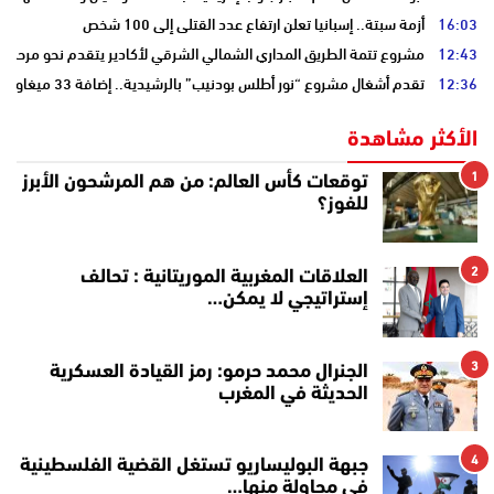
16:03
أزمة سبتة.. إسبانيا تعلن ارتفاع عدد القتلى إلى 100 شخص
12:43
مشروع تتمة الطريق المداري الشمالي الشرقي لأكادير يتقدم نحو مرحلة ا
12:36
تقدم أشغال مشروع “نور أطلس بودنيب” بالرشيدية.. إضافة 33 ميغاوات إلى الشبكة الوطنية
الأكثر مشاهدة
1
توقعات كأس العالم: من هم المرشحون الأبرز
للفوز؟
2
العلاقات المغربية الموريتانية : تحالف
إستراتيجي لا يمكن…
3
الجنرال محمد حرمو: رمز القيادة العسكرية
الحديثة في المغرب
4
جبهة البوليساريو تستغل القضية الفلسطينية
في محاولة منها…