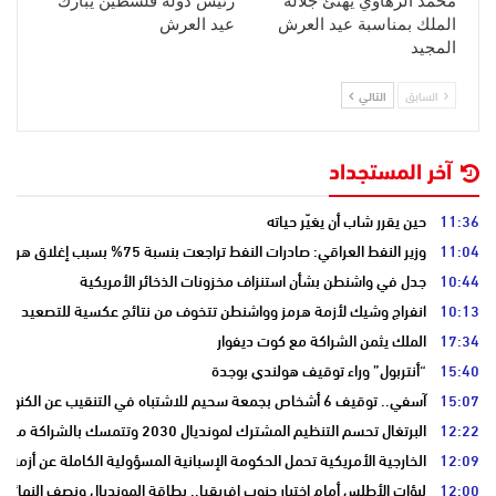
محمد الزهاوي يهنئ جلالة
رئيس دولة فلسطين يبارك
الملك بمناسبة عيد العرش
عيد العرش
المجيد
السابق
التالي
آخر المستجداد
11:36
حين يقرر شاب أن يغيّر حياته
11:04
وزير النفط العراقي: صادرات النفط تراجعت بنسبة 75% بسبب إغلاق هرمز
10:44
جدل في واشنطن بشأن استنزاف مخزونات الذخائر الأمريكية
10:13
انفراج وشيك لأزمة هرمز وواشنطن تتخوف من نتائج عكسية للتصعيد
17:34
الملك يثمن الشراكة مع كوت ديفوار
15:40
“أنتربول” وراء توقيف هولندي بوجدة
15:07
آسفي.. توقيف 6 أشخاص بجمعة سحيم للاشتباه في التنقيب عن الكنوز .
12:22
البرتغال تحسم التنظيم المشترك لمونديال 2030 وتتمسك بالشراكة مع المغرب وإسبانيا
12:09
الخارجية الأمريكية تحمل الحكومة الإسبانية المسؤولية الكاملة عن أزمة س
12:00
لبؤات الأطلس أمام اختبار جنوب إفريقيا.. بطاقة المونديال ونصف النهائي