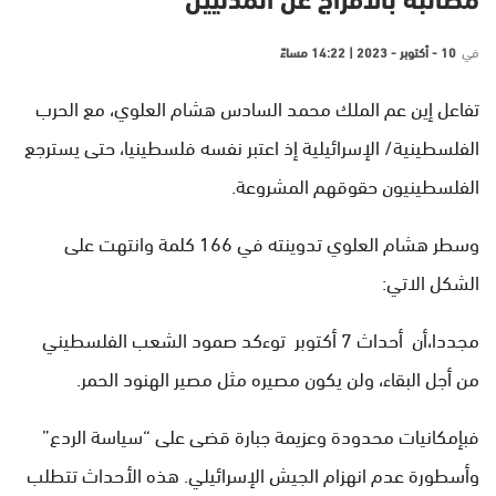
مطالبة بالافراج عن المدنيين
في
10 - أكتوبر - 2023 | 14:22 مساءً
تفاعل إين عم الملك محمد السادس هشام العلوي، مع الحرب
الفلسطينية/ الإسرائيلية إذ اعتبر نفسه فلسطينيا، حتى يسترجع
الفلسطينيون حقوقهم المشروعة.
وسطر هشام العلوي تدوينته في 166 كلمة وانتهت على
الشكل الاتي:
مجددا،أن أحداث 7 أكتوبر توءكد صمود الشعب الفلسطيني
من أجل البقاء، ولن يكون مصيره مثل مصير الهنود الحمر.
فبإمكانيات محدودة وعزيمة جبارة قضى على “سياسة الردع”
وأسطورة عدم انهزام الجيش الإسرائيلي. هذه الأحداث تتطلب