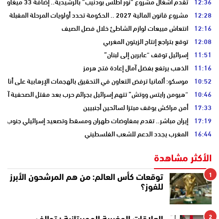
12:36
تقدم أشغال مشروع “نور أطلس بودنيب” بالرشيدية.. إضافة 33 ميغاوات إلى الشبكة الوطنية
12:28
مشروع قانون المالية 2027 .. الحكومة تحدد أولويات المرحلة المقبلة
12:16
انتعاش مبيعات لوازم الشاطئ خلال فصل الصيف
12:08
توقع بتراجع إنتاج الزيتون المغربي
11:51
إسرائيل توقف “عابرين إلى لبنان”
11:16
الذهب يرتفع بفضل آمال إعادة فتح هرمز
10:52
موسكو: ألمانيا ترفض التعاون في التحقيق بالهجمات الإرهابية على أنابي
10:46
“هيومن رايتس ووتش” تتهم إسرائيل بجرائم حرب بعد مقتل الصحفية آمال 
17:33
أمن مراكش يوقف مبتزا لسائحين أجنبيين
17:19
إيران مباشر.. تقدم بمفاوضات طهران ومسقط وتصعيد إسرائيلي جنوب لبن
16:44
المغرب يجدد الدعم للشعب الفلسطيني
الأكثر مشاهدة
1
توقعات كأس العالم: من هم المرشحون الأبرز
للفوز؟
2