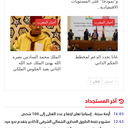
و”نموذجا” على المستويات
الاقتصادية…
أخبار المغرب
أخبار المغرب
غانا تجدد الدعم لمخطط
الملك محمد السادس نصره
الحكم الذاتي
الله يهنئ الملك عبد الله
الثاني بعيد الجلوس الملكي
السابق
التالي
آخر المستجداد
16:03
أزمة سبتة.. إسبانيا تعلن ارتفاع عدد القتلى إلى 100 شخص
12:43
مشروع تتمة الطريق المداري الشمالي الشرقي لأكادير يتقدم نحو مرحلة ا