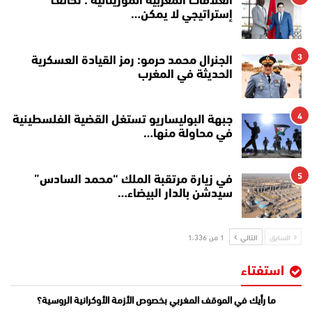
العلاقات المغربية الموريتانية : تحالف
إستراتيجي لا يمكن…
3
الجنرال محمد حرمو: رمز القيادة العسكرية
الحديثة في المغرب
4
جبهة البوليساريو تستغل القضية الفلسطينية
في محاولة منها…
5
في زيارة مرتقبة الملك “محمد السادس”
سيدشن بالدار البيضاء…
السابق
التالي
1 من 1٬336
استفتاء
ما رأيك في الموقف المغربي بخصوص الأزمة الأوكرانية الروسية؟