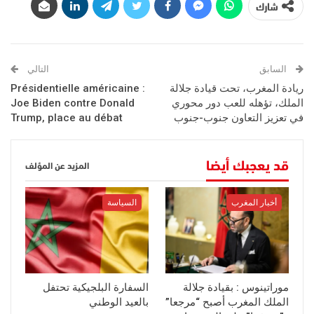
شارك
السابق
التالي
ريادة المغرب، تحت قيادة جلالة
Présidentielle américaine :
الملك، تؤهله للعب دور محوري
Joe Biden contre Donald
في تعزيز التعاون جنوب-جنوب
Trump, place au débat
قد يعجبك أيضا
المزيد عن المؤلف
أخبار المغرب
السياسة
موراتينوس : بقيادة جلالة
السفارة البلجيكية تحتفل
الملك المغرب أصبح “مرجعا”
بالعيد الوطني