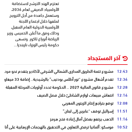
تعتزم الهند الترشح لاستضافة
الأولمبياد الصيفي لعام 2036،
وستعمل جاهدة من أجل الترويج
لملفها خلال اجتماع اللجنة
الأولمبية الدولية العام المقبل،
وذلك وفق ما أعلن، الخميس، وزير
الرياضة أنوراغ ثاكور. وتسعى
حكومة رئيس الوزراء ناريندرا…
آخر المستجداد
12:43
مشروع تتمة الطريق المداري الشمالي الشرقي لأكادير يتقدم نحو مرحلة ا
12:36
تقدم أشغال مشروع “نور أطلس بودنيب” بالرشيدية.. إضافة 33 ميغاوات إلى الشبكة الوطنية
12:28
مشروع قانون المالية 2027 .. الحكومة تحدد أولويات المرحلة المقبلة
12:16
انتعاش مبيعات لوازم الشاطئ خلال فصل الصيف
12:08
توقع بتراجع إنتاج الزيتون المغربي
11:51
إسرائيل توقف “عابرين إلى لبنان”
11:16
الذهب يرتفع بفضل آمال إعادة فتح هرمز
10:52
موسكو: ألمانيا ترفض التعاون في التحقيق بالهجمات الإرهابية على أنابي