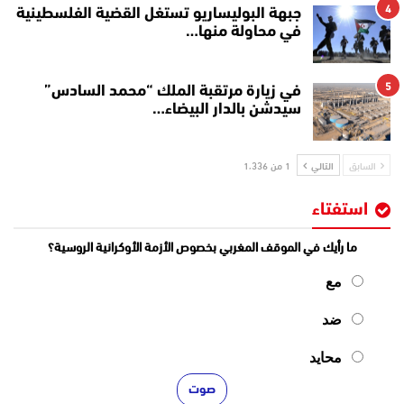
4
جبهة البوليساريو تستغل القضية الفلسطينية
في محاولة منها…
5
في زيارة مرتقبة الملك “محمد السادس”
سيدشن بالدار البيضاء…
السابق
التالي
1 من 1٬336
استفتاء
ما رأيك في الموقف المغربي بخصوص الأزمة الأوكرانية الروسية؟
مع
ضد
محايد