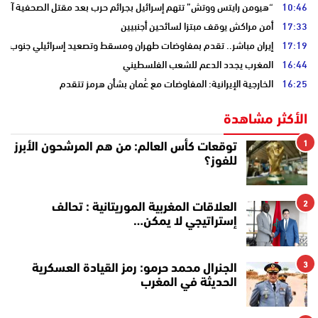
10:46
“هيومن رايتس ووتش” تتهم إسرائيل بجرائم حرب بعد مقتل الصحفية آمال 
17:33
أمن مراكش يوقف مبتزا لسائحين أجنبيين
17:19
إيران مباشر.. تقدم بمفاوضات طهران ومسقط وتصعيد إسرائيلي جنوب لبن
16:44
المغرب يجدد الدعم للشعب الفلسطيني
16:25
الخارجية الإيرانية: المفاوضات مع عُمان بشأن هرمز تتقدم
الأكثر مشاهدة
1
توقعات كأس العالم: من هم المرشحون الأبرز
للفوز؟
2
العلاقات المغربية الموريتانية : تحالف
إستراتيجي لا يمكن…
3
الجنرال محمد حرمو: رمز القيادة العسكرية
الحديثة في المغرب