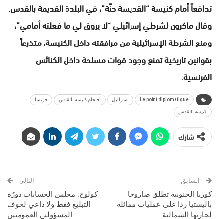
تدافعاً أمام كنيسة “القديسة حنّة”، في البلدة القديمة بالقدس.
وقال ماكرون لشرطي إسرائيلي “لا يروق لي ما فعلته أمامي”،
ومنع الشرطة الإسرائيلية من مرافقته داخل الكنيسة، متذرعاً
بقوانين تاريخية تمنع وجود قوات مسلحة داخل الكنائس
الفرنسية.
Le point diplomatique
اسرائيل
اقتحام كنيسة بالقدس
فرنسا
كنيسة بالقدس
شارك
السابق
التالي
كوريا الجنوبية تطلق صاروخا
كولوح: مجلس الحسابات دورُه
باليستيا ردا على عمليات مماثلة
التبليغ فقط ولا داعي لخوف
لجارتها الشمالية
المسؤولين العموميين