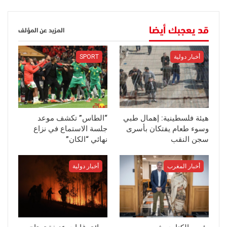
قد يعجبك أيضا
المزيد عن المؤلف
أخبار دولية
SPORT
هيئة فلسطينية: إهمال طبي
“الطاس” تكشف موعد
وسوء طعام يفتكان بأسرى
جلسة الاستماع في نزاع
سجن النقب
نهائي “الكان”
أخبار المغرب
أخبار دولية