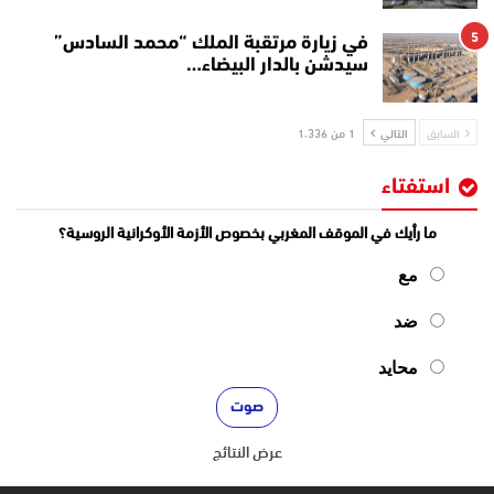
5
في زيارة مرتقبة الملك “محمد السادس”
سيدشن بالدار البيضاء…
السابق
التالي
1 من 1٬336
استفتاء
ما رأيك في الموقف المغربي بخصوص الأزمة الأوكرانية الروسية؟
مع
ضد
محايد
عرض النتائج