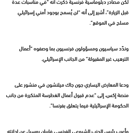
لكن مصادر دبلوماسية فرنسية ذكرت أنه “في مناسبات عدة
قبل الزيارة”، أشير إلى أنه “لن يُسمح بوجود أمني إسرائيلي
مسلح في الموقع”.
وندّد سياسيون ومسؤولون فرنسيون بما وصفوه “أعمال
الترهيب غير المقبولة” من الجانب الإسرائيلي.
ودعا المعارض اليساري جون جاك ميلنشون في منشور على
منصة إكس، إلى “عدم قبول أعمال الغطرسة المتكررة من جانب
الحكومة الإسرائيلية فيما يتعلق بفرنسا”.
وأعرب رئيس الحزب الشيوعي الفرنسي فابيان روسيل عن إدانته