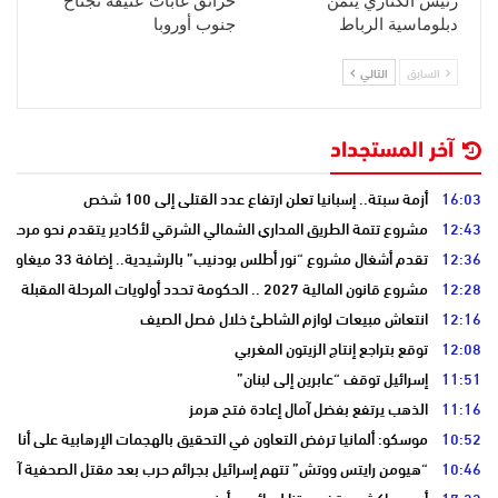
رئيس الكناري يثمن
حرائق غابات عنيفة تجتاح
دبلوماسية الرباط
جنوب أوروبا
السابق
التالي
آخر المستجداد
16:03
أزمة سبتة.. إسبانيا تعلن ارتفاع عدد القتلى إلى 100 شخص
12:43
مشروع تتمة الطريق المداري الشمالي الشرقي لأكادير يتقدم نحو مرحلة ا
12:36
تقدم أشغال مشروع “نور أطلس بودنيب” بالرشيدية.. إضافة 33 ميغاوات إلى الشبكة الوطنية
12:28
مشروع قانون المالية 2027 .. الحكومة تحدد أولويات المرحلة المقبلة
12:16
انتعاش مبيعات لوازم الشاطئ خلال فصل الصيف
12:08
توقع بتراجع إنتاج الزيتون المغربي
11:51
إسرائيل توقف “عابرين إلى لبنان”
11:16
الذهب يرتفع بفضل آمال إعادة فتح هرمز
10:52
موسكو: ألمانيا ترفض التعاون في التحقيق بالهجمات الإرهابية على أنابي
10:46
“هيومن رايتس ووتش” تتهم إسرائيل بجرائم حرب بعد مقتل الصحفية آمال 