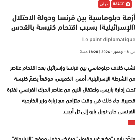
IMAGE
دولي
أزمة دبلوماسية بين فرنسا ودولة الاحتلال
(الإسرائيلية) بسبب اقتحام كنيسة بالقدس
Le point diplomatique
في
8 - نوفمبر - 2024 | 18:20 مساءً
نشب خلاف دبلوماسي بين فرنسا وإسرائيل بعد اقتحام عناصر
من الشرطة الإسرائيلية، أمس الخميس، موقعاً يضمّ كنيسة
تحت إدارة باريس، واعتقال اثنين من عناصر الدرك الفرنسي لفترة
قصيرة. جاء ذلك في وقت متزامن مع زيارة وزير الخارجية
الفرنسي جان-نويل بارو إلى تل أبيب.
وندّد بارو بـ”وضع غير مقبول” ورفض دخول موقع “الإيليونة”