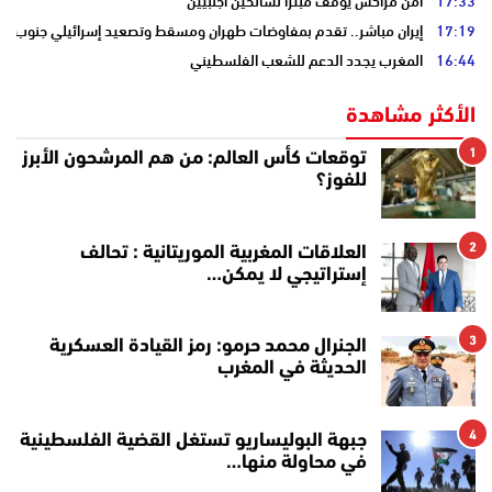
17:33
أمن مراكش يوقف مبتزا لسائحين أجنبيين
17:19
إيران مباشر.. تقدم بمفاوضات طهران ومسقط وتصعيد إسرائيلي جنوب لبن
16:44
المغرب يجدد الدعم للشعب الفلسطيني
الأكثر مشاهدة
1
توقعات كأس العالم: من هم المرشحون الأبرز
للفوز؟
2
العلاقات المغربية الموريتانية : تحالف
إستراتيجي لا يمكن…
3
الجنرال محمد حرمو: رمز القيادة العسكرية
الحديثة في المغرب
4
جبهة البوليساريو تستغل القضية الفلسطينية
في محاولة منها…