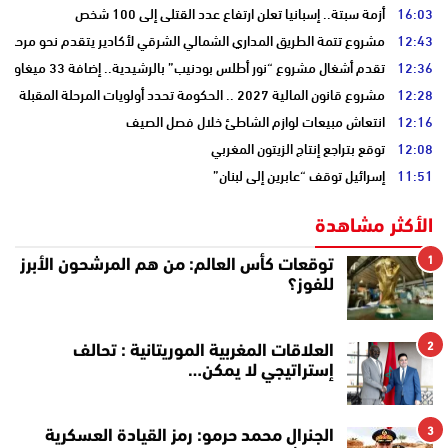
16:03
أزمة سبتة.. إسبانيا تعلن ارتفاع عدد القتلى إلى 100 شخص
12:43
مشروع تتمة الطريق المداري الشمالي الشرقي لأكادير يتقدم نحو مرحلة ا
12:36
تقدم أشغال مشروع “نور أطلس بودنيب” بالرشيدية.. إضافة 33 ميغاوات إلى الشبكة الوطنية
12:28
مشروع قانون المالية 2027 .. الحكومة تحدد أولويات المرحلة المقبلة
12:16
انتعاش مبيعات لوازم الشاطئ خلال فصل الصيف
12:08
توقع بتراجع إنتاج الزيتون المغربي
11:51
إسرائيل توقف “عابرين إلى لبنان”
الأكثر مشاهدة
1
توقعات كأس العالم: من هم المرشحون الأبرز
للفوز؟
2
العلاقات المغربية الموريتانية : تحالف
إستراتيجي لا يمكن…
3
الجنرال محمد حرمو: رمز القيادة العسكرية