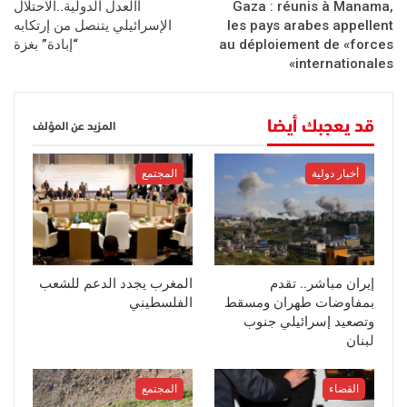
Gaza : réunis à Manama,
االعدل الدولية..الاحتلال
les pays arabes appellent
الإسرائيلي يتنصل من إرتكابه
au déploiement de «forces
“إبادة” بغزة
internationales»
قد يعجبك أيضا
المزيد عن المؤلف
أخبار دولية
المجتمع
إيران مباشر.. تقدم
المغرب يجدد الدعم للشعب
بمفاوضات طهران ومسقط
الفلسطيني
وتصعيد إسرائيلي جنوب
لبنان
القضاء
المجتمع