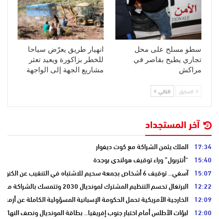
سطو مسلح على محل
انهيار طريق يعرّض سياحا
تجاري يطيح بقاصر في
للخطر بزاكورة ويعيد تعثر
مراكش
مشاريع الجهة إلى الواجهة
السابق
التالي
آخر المستجداد
17:34
الملك يثمن الشراكة مع كوت ديفوار
15:40
“أنتربول” وراء توقيف هولندي بوجدة
15:07
آسفي.. توقيف 6 أشخاص بجمعة سحيم للاشتباه في التنقيب عن الكنوز .
12:22
البرتغال تحسم التنظيم المشترك لمونديال 2030 وتتمسك بالشراكة مع المغرب وإسبانيا
12:09
الخارجية الأمريكية تحمل الحكومة الإسبانية المسؤولية الكاملة عن أزمة س
12:00
لبؤات الأطلس أمام اختبار جنوب إفريقيا.. بطاقة المونديال ونصف النهائي