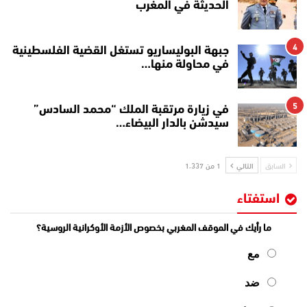
الحديثة في المغرب
4
جبهة البوليساريو تستغل القضية الفلسطينية
في محاولة منها…
5
في زيارة مرتقبة الملك “محمد السادس”
سيدشن بالدار البيضاء…
السابق
التالي
1 من 1٬337
استفتاء
ما رأيك في الموقف المغربي بخصوص الأزمة الأوكرانية الروسية؟
مع
ضد