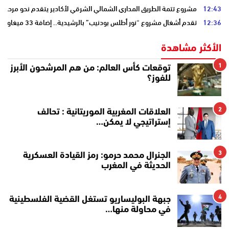
12:43
مشروع تتمة الطريق المداري الشمالي الشرقي لأكادير يتقدم نحو مرحلة ا
12:36
تقدم أشغال مشروع “نور أطلس بودنيب” بالرشيدية.. إضافة 33 ميغاوات إلى الشبكة الوطنية
الأكثر مشاهدة
1
توقعات كأس العالم: من هم المرشحون الأبرز
للفوز؟
2
العلاقات المغربية الموريتانية : تحالف
إستراتيجي لا يمكن…
3
الجنرال محمد حرمو: رمز القيادة العسكرية
الحديثة في المغرب
4
جبهة البوليساريو تستغل القضية الفلسطينية
في محاولة منها…