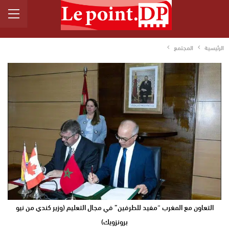
الرئيسية
المجتمع
التعاون مع المغرب “مفيد للطرفين” في مجال التعليم (وزير كندي من نيو
برونزويك)