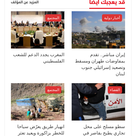
قد يعجبك أيضا
المزيد عن المؤلف
أخبار دولية
المجتمع
إيران مباشر.. تقدم
المغرب يجدد الدعم للشعب
بمفاوضات طهران ومسقط
الفلسطيني
وتصعيد إسرائيلي جنوب
لبنان
القضاء
المجتمع
سطو مسلح على محل
انهيار طريق يعرّض سياحا
تجاري يطيح بقاصر في
للخطر بزاكورة ويعيد تعثر