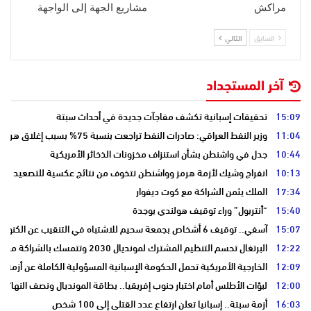
مراكش
مشاريع الجهة إلى الواجهة
السابق
التالي
آخر المستجداد
15:09
تحقيقات إسبانية تكشف مفاجآت جديدة في أحداث سبتة
11:04
وزير النفط العراقي: صادرات النفط تراجعت بنسبة 75% بسبب إغلاق هرمز
10:44
جدل في واشنطن بشأن استنزاف مخزونات الذخائر الأمريكية
10:13
انفراج وشيك لأزمة هرمز وواشنطن تتخوف من نتائج عكسية للتصعيد
17:34
الملك يثمن الشراكة مع كوت ديفوار
15:40
“أنتربول” وراء توقيف هولندي بوجدة
15:07
آسفي.. توقيف 6 أشخاص بجمعة سحيم للاشتباه في التنقيب عن الكنوز .
12:22
البرتغال تحسم التنظيم المشترك لمونديال 2030 وتتمسك بالشراكة مع المغرب وإسبانيا
12:09
الخارجية الأمريكية تحمل الحكومة الإسبانية المسؤولية الكاملة عن أزمة س
12:00
لبؤات الأطلس أمام اختبار جنوب إفريقيا.. بطاقة المونديال ونصف النهائي
16:03
أزمة سبتة.. إسبانيا تعلن ارتفاع عدد القتلى إلى 100 شخص