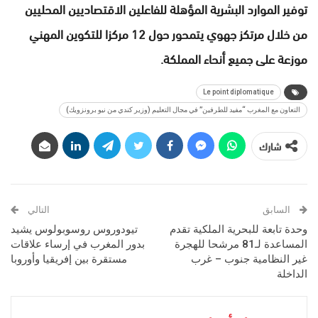
توفير الموارد البشرية المؤهلة للفاعلين الاقتصاديين المحليين
من خلال مرتكز جهوي يتمحور حول 12 مركزا للتكوين المهني
موزعة على جميع أنحاء المملكة.
Le point diplomatique
التعاون مع المغرب “مفيد للطرفين” في مجال التعليم (وزير كندي من نيو برونزويك)
شارك
السابق
التالي
وحدة تابعة للبحرية الملكية تقدم
تيودوروس روسوبولوس يشيد
المساعدة لـ81 مرشحا للهجرة
بدور المغرب في إرساء علاقات
غير النظامية جنوب – غرب
مستقرة بين إفريقيا وأوروبا
الداخلة