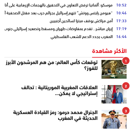
10:52
موسكو: ألمانيا ترفض التعاون في التحقيق بالهجمات الإرهابية على أنابي
10:46
“هيومن رايتس ووتش” تتهم إسرائيل بجرائم حرب بعد مقتل الصحفية آمال 
17:33
أمن مراكش يوقف مبتزا لسائحين أجنبيين
17:19
إيران مباشر.. تقدم بمفاوضات طهران ومسقط وتصعيد إسرائيلي جنوب لبن
16:44
المغرب يجدد الدعم للشعب الفلسطيني
الأكثر مشاهدة
1
توقعات كأس العالم: من هم المرشحون الأبرز
للفوز؟
2
العلاقات المغربية الموريتانية : تحالف
إستراتيجي لا يمكن…
3
الجنرال محمد حرمو: رمز القيادة العسكرية
الحديثة في المغرب