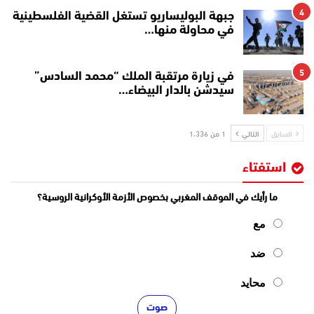
4
جبهة البوليساريو تستغل القضية الفلسطينية
في محاولة منها…
5
في زيارة مرتقبة الملك “محمد السادس”
سيدشن بالدار البيضاء…
السابق
التالي
1 من 1٬336
استفتاء
ما رأيك في الموقف المغربي بخصوص الأزمة الأوكرانية الروسية؟
مع
ضد
محايد