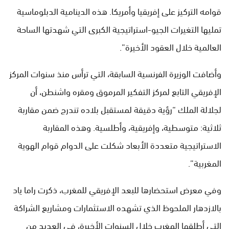
قوامه التركيز على إفريقيا وأمريكا. هذه الدينامية الدبلوماسية
تمليها التغيرات الجيو-استراتيجية الكبرى التي شهدتها الساحة
العالمية خلال العقود الأخيرة”.
وأضافت الوزيرة الفرنسية السابقة، التي ترأس منذ سنوات المركز
الإفريقي التابع لمركز التفكير المرموق ومقره واشنطن، أن
لجلالة الملك “رؤية دقيقة لمستقبل بلاده تندرج ضمن مقاربة
ثلاثية: متوسطية، وإفريقية، وأطلسية. وهذه المقاربة
الاستراتيجية متعددة الأبعاد شكلت على الدوام قوام الهوية
المغربية”.
وفي معرض استحضارها للبعد الإفريقي للمغرب، ذكرت راما ياد
بالازدهار الملحوظ الذي تشهده الاستثمارات ومشاريع الشراكة
التي أطلقها المغرب خلال السنوات الأخيرة، في العديد من