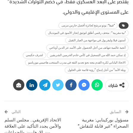
يقتصر على البعد العسكري فقط، في خضم التوترات الشديدة”
على المستوى الإقليمي والدولي.
"فيفا": بونو مرشح لجائزة أفضل حارس مرمى
"نية مغربية " : متحف رقمي أطلق لتوثيق إنجاز الأسود في المونديال
أستون فيلا وليفربول في مواجهة من العيار الثقيل
أنجية عالمية تتهاتف من أجل الحصول على الأسد عز الدين أوناحي
إذ تمكن حمد الله من التسجيل في كأس خادم الحرمين الشريفين
اشرف حكيمي
الاتحادَ الياباني لكرة القدم يتجه نحوَ تجديدِ الثقة في مدرب المنتخب هاجيمي مورياسو
ويلة الأمد” من أجل إدماج “رؤية قائمة على الحلول
شارك
السابق
التالي
مسؤول بوركينابي: مغربية
الاتحاد الإفريقي.. مجلس السلم
الصحراء “غير قابلة للنقاش”
والأمن يجدد التأكيد على العلاقة
بين الإرهابيين والجماعات