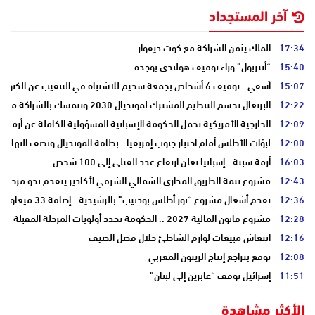
آخر المستجداد
17:34
الملك يثمن الشراكة مع كوت ديفوار
15:40
“أنتربول” وراء توقيف هولندي بوجدة
15:07
آسفي.. توقيف 6 أشخاص بجمعة سحيم للاشتباه في التنقيب عن الكنوز .
12:22
البرتغال تحسم التنظيم المشترك لمونديال 2030 وتتمسك بالشراكة مع المغرب وإسبانيا
12:09
الخارجية الأمريكية تحمل الحكومة الإسبانية المسؤولية الكاملة عن أزمة س
12:00
لبؤات الأطلس أمام اختبار جنوب إفريقيا.. بطاقة المونديال ونصف النهائي
16:03
أزمة سبتة.. إسبانيا تعلن ارتفاع عدد القتلى إلى 100 شخص
12:43
مشروع تتمة الطريق المداري الشمالي الشرقي لأكادير يتقدم نحو مرحلة ا
12:36
تقدم أشغال مشروع “نور أطلس بودنيب” بالرشيدية.. إضافة 33 ميغاوات إلى الشبكة الوطنية
12:28
مشروع قانون المالية 2027 .. الحكومة تحدد أولويات المرحلة المقبلة
12:16
انتعاش مبيعات لوازم الشاطئ خلال فصل الصيف
12:08
توقع بتراجع إنتاج الزيتون المغربي
11:51
إسرائيل توقف “عابرين إلى لبنان”
الأكثر مشاهدة