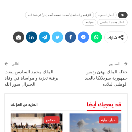
أخبار المغرب
الزعيم و المناضل "محمد بنسعيد آيت إيدر" في ذمة الله
الملك محمد السادس
سياسة
شارك
السابق
التالي
جلالة الملك يهنئ رئيس
الملك محمد السادس يبعث
جمهورية سريلانكا بالعيد
برقية تعزية و مواساة في وفاة
الوطني لبلاده
الجنرال سور الله
قد يعجبك أيضا
المزيد عن المؤلف
أخبار دولية
المجتمع