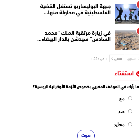
جبهة البوليساريو تستغل القضية
الفلسطينية في محاولة منها…
في زيارة مرتقبة الملك “محمد
السادس” سيدشن بالدار البيضاء…
السابق
التالي
1 من 1٬337
استفتاء
ا رأيك في الموقف المغربي بخصوص الأزمة الأوكرانية الروسية؟
مع
ضد
محايد