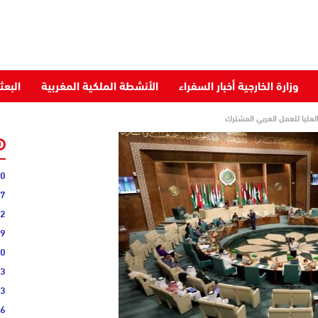
وزارة الخارجية أخبار السفراء
الأنشطة الملكية المغربية
البعث
40
07
22
09
00
03
43
36