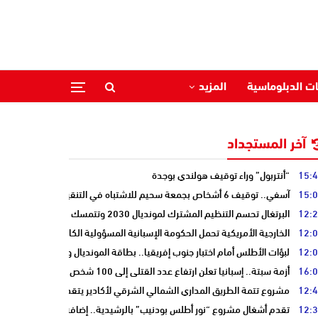
ات الدبلوماسية
المزيد
آخر المستجداد
15:
“أنتربول” وراء توقيف هولندي بوجدة
15:
آسفي.. توقيف 6 أشخاص بجمعة سحيم للاشتباه في التنقيب عن الكنوز .
12:
البرتغال تحسم التنظيم المشترك لمونديال 2030 وتتمسك بالشراكة مع المغرب وإسبانيا
12:
الخارجية الأمريكية تحمل الحكومة الإسبانية المسؤولية الكاملة عن أزمة سبتة
12:
لبؤات الأطلس أمام اختبار جنوب إفريقيا.. بطاقة المونديال ونصف النهائي على
16:
أزمة سبتة.. إسبانيا تعلن ارتفاع عدد القتلى إلى 100 شخص
12:
مشروع تتمة الطريق المداري الشمالي الشرقي لأكادير يتقدم نحو مرحلة الدرا
12:
تقدم أشغال مشروع “نور أطلس بودنيب” بالرشيدية.. إضافة 33 ميغاوات إلى الشبكة الوطنية