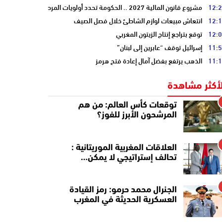
12:
مشروع قانون المالية 2027 .. الحكومة تحدد أولويات المرحلة المقبلة
12:
انتعاش مبيعات لوازم الشاطئ خلال فصل الصيف
12:
توقع بتراجع إنتاج الزيتون المغربي
11:
إسرائيل توقف “عابرين إلى لبنان”
11:
الذهب يرتفع بفضل آمال إعادة فتح هرمز
لأكثر مشاهدة
توقعات كأس العالم: من هم
المرشحون الأبرز للفوز؟
العلاقات المغربية الموريتانية :
تحالف إستراتيجي لا يمكن…
الجنرال محمد حرمو: رمز القيادة
العسكرية الحديثة في المغرب