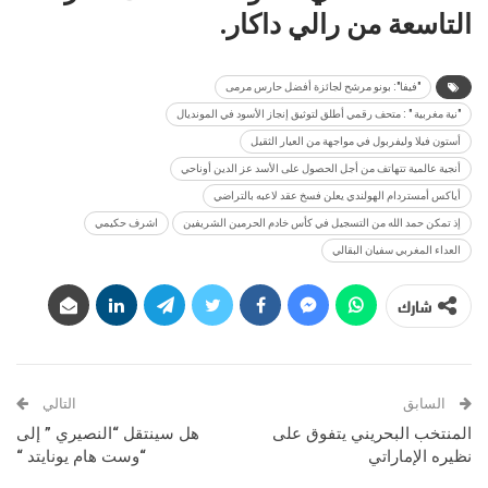
التاسعة من رالي داكار.
"فيفا": بونو مرشح لجائزة أفضل حارس مرمى
"نية مغربية " : متحف رقمي أطلق لتوثيق إنجاز الأسود في المونديال
أستون فيلا وليفربول في مواجهة من العيار الثقيل
أنجية عالمية تتهاتف من أجل الحصول على الأسد عز الدين أوناحي
أياكس أمستردام الهولندي يعلن فسخ عقد لاعبه بالتراضي
إذ تمكن حمد الله من التسجيل في كأس خادم الحرمين الشريفين
اشرف حكيمي
العداء المغربي سفيان البقالي
شارك
السابق
التالي
المنتخب البحريني يتفوق على
هل سينتقل “النصيري ” إلى
نظيره الإماراتي
“وست هام يونايتد “