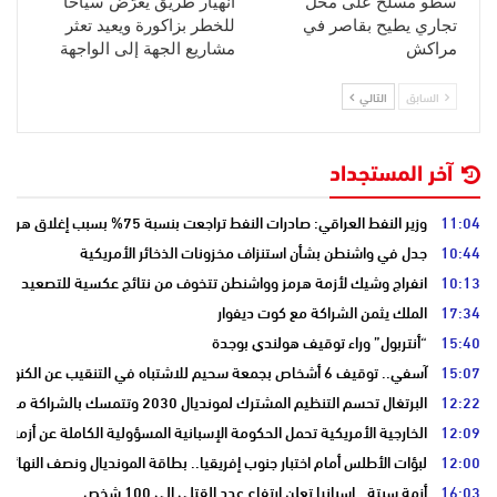
سطو مسلح على محل
انهيار طريق يعرّض سياحا
تجاري يطيح بقاصر في
للخطر بزاكورة ويعيد تعثر
مراكش
مشاريع الجهة إلى الواجهة
السابق
التالي
آخر المستجداد
11:04
وزير النفط العراقي: صادرات النفط تراجعت بنسبة 75% بسبب إغلاق هرمز
10:44
جدل في واشنطن بشأن استنزاف مخزونات الذخائر الأمريكية
10:13
انفراج وشيك لأزمة هرمز وواشنطن تتخوف من نتائج عكسية للتصعيد
17:34
الملك يثمن الشراكة مع كوت ديفوار
15:40
“أنتربول” وراء توقيف هولندي بوجدة
15:07
آسفي.. توقيف 6 أشخاص بجمعة سحيم للاشتباه في التنقيب عن الكنوز .
12:22
البرتغال تحسم التنظيم المشترك لمونديال 2030 وتتمسك بالشراكة مع المغرب وإسبانيا
12:09
الخارجية الأمريكية تحمل الحكومة الإسبانية المسؤولية الكاملة عن أزمة س
12:00
لبؤات الأطلس أمام اختبار جنوب إفريقيا.. بطاقة المونديال ونصف النهائي
16:03
أزمة سبتة.. إسبانيا تعلن ارتفاع عدد القتلى إلى 100 شخص