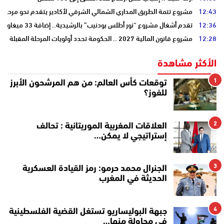
12:43
مشروع تتمة الطريق المداري الشمالي الشرقي لأكادير يتقدم نحو مرحلة ا
12:36
تقدم أشغال مشروع “نور أطلس بودنيب” بالرشيدية.. إضافة 33 ميغاوات إلى الشبكة الوطنية
12:28
مشروع قانون المالية 2027 .. الحكومة تحدد أولويات المرحلة المقبلة
الأكثر مشاهدة
1
توقعات كأس العالم: من هم المرشحون الأبرز
للفوز؟
2
العلاقات المغربية الموريتانية : تحالف
إستراتيجي لا يمكن…
3
الجنرال محمد حرمو: رمز القيادة العسكرية
الحديثة في المغرب
4
جبهة البوليساريو تستغل القضية الفلسطينية
في محاولة منها…