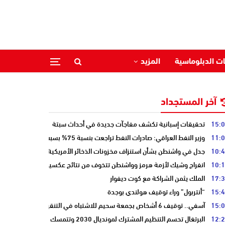
ات الدبلوماسية
المزيد
آخر المستجداد
15:
تحقيقات إسبانية تكشف مفاجآت جديدة في أحداث سبتة
11:
وزير النفط العراقي: صادرات النفط تراجعت بنسبة 75% بسبب إغلاق هرمز
10:
جدل في واشنطن بشأن استنزاف مخزونات الذخائر الأمريكية
10:
انفراج وشيك لأزمة هرمز وواشنطن تتخوف من نتائج عكسية للتصعيد
17:
الملك يثمن الشراكة مع كوت ديفوار
15:
“أنتربول” وراء توقيف هولندي بوجدة
15:
آسفي.. توقيف 6 أشخاص بجمعة سحيم للاشتباه في التنقيب عن الكنوز .
12:
البرتغال تحسم التنظيم المشترك لمونديال 2030 وتتمسك بالشراكة مع المغرب وإسبانيا