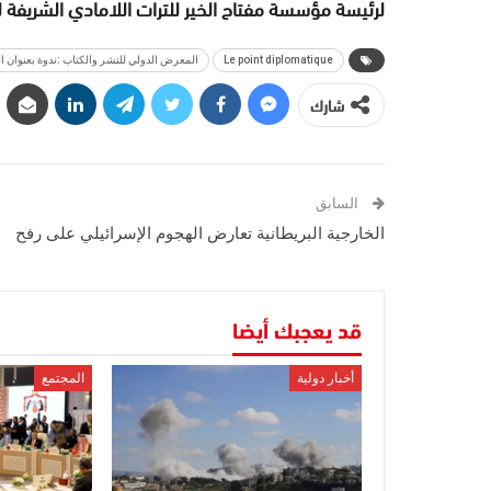
لرئيسة مؤسسة مفتاح الخير للترات اللامادي الشريفة ل
Le point diplomatique
المعرض الدولي للنشر والكتاب :ندوة بعنوان ا
شارك
السابق
الخارجية البريطانية تعارض الهجوم الإسرائيلي على رفح
قد يعجبك أيضا
أخبار دولية
المجتمع