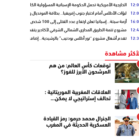
12:
الخارجية الأمريكية تحمل الحكومة الإسبانية المسؤولية الكاملة عن أزمة سبتة
12:
لبؤات الأطلس أمام اختبار جنوب إفريقيا.. بطاقة المونديال ونصف النهائي على
16:
أزمة سبتة.. إسبانيا تعلن ارتفاع عدد القتلى إلى 100 شخص
12:
مشروع تتمة الطريق المداري الشمالي الشرقي لأكادير يتقدم نحو مرحلة الدرا
12:
تقدم أشغال مشروع “نور أطلس بودنيب” بالرشيدية.. إضافة 33 ميغاوات إلى الشبكة الوطنية
لأكثر مشاهدة
توقعات كأس العالم: من هم
المرشحون الأبرز للفوز؟
العلاقات المغربية الموريتانية :
تحالف إستراتيجي لا يمكن…
الجنرال محمد حرمو: رمز القيادة
العسكرية الحديثة في المغرب