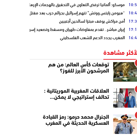
10:
موسكو: ألمانيا ترفض التعاون في التحقيق بالهجمات الإرهابية على أنابيب “ا
10:
“هيومن رايتس ووتش” تتهم إسرائيل بجرائم حرب بعد مقتل الصحفية آمال خلي
17:
أمن مراكش يوقف مبتزا لسائحين أجنبيين
17:
إيران مباشر.. تقدم بمفاوضات طهران ومسقط وتصعيد إسرائيلي جنوب لبنان
16:
المغرب يجدد الدعم للشعب الفلسطيني
لأكثر مشاهدة
توقعات كأس العالم: من هم
المرشحون الأبرز للفوز؟
العلاقات المغربية الموريتانية :
تحالف إستراتيجي لا يمكن…
الجنرال محمد حرمو: رمز القيادة
العسكرية الحديثة في المغرب