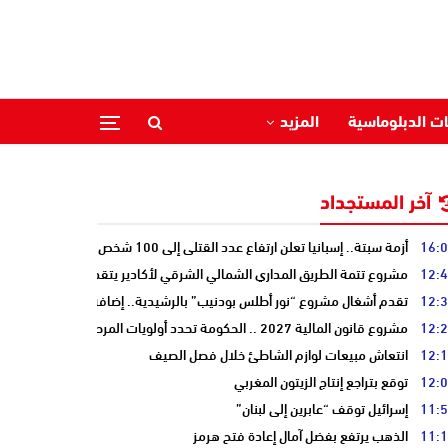
ات الدبلوماسية
المزيد
آخر المستجداد
16:
أزمة سبتة.. إسبانيا تعلن ارتفاع عدد القتلى إلى 100 شخص
12:
مشروع تتمة الطريق المداري الشمالي الشرقي لأكادير يتقدم نحو مرحلة الدرا
12:
تقدم أشغال مشروع “نور أطلس بودنيب” بالرشيدية.. إضافة 33 ميغاوات إلى الشبكة الوطنية
12:
مشروع قانون المالية 2027 .. الحكومة تحدد أولويات المرحلة المقبلة
12:
انتعاش مبيعات لوازم الشاطئ خلال فصل الصيف
12:
توقع بتراجع إنتاج الزيتون المغربي
11:
إسرائيل توقف “عابرين إلى لبنان”
11:
الذهب يرتفع بفضل آمال إعادة فتح هرمز