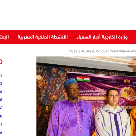
وزارة الخارجية أخبار السفراء
الأنشطة الملكية المغربية
البعث
ظم مسابقة لحفظ القرآن الكريم وترتيله وتجويده
03
43
36
28
16
08
51
16