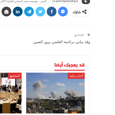
Le point diplomatique
النيجر .. مؤسسة محمد السادس للعلماء الأفار
شارك
السابق
وفد نيابي برئاسة العلمي يزور الصين
قد يعجبك أيضا
أخبار دولية
المجتمع