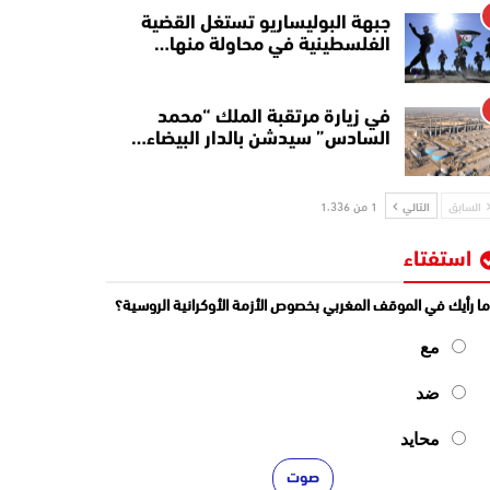
جبهة البوليساريو تستغل القضية
الفلسطينية في محاولة منها…
في زيارة مرتقبة الملك “محمد
السادس” سيدشن بالدار البيضاء…
السابق
التالي
1 من 1٬336
استفتاء
ا رأيك في الموقف المغربي بخصوص الأزمة الأوكرانية الروسية؟
مع
ضد
محايد