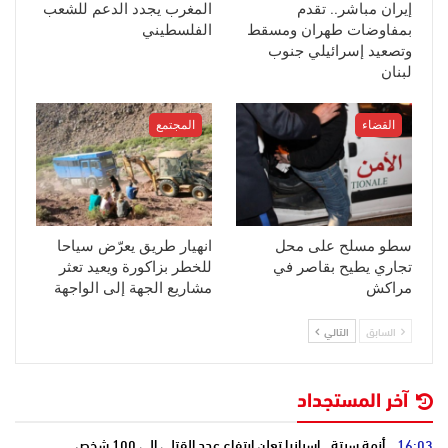
إيران مباشر.. تقدم
المغرب يجدد الدعم للشعب
بمفاوضات طهران ومسقط
الفلسطيني
وتصعيد إسرائيلي جنوب
لبنان
القضاء
المجتمع
سطو مسلح على محل
انهيار طريق يعرّض سياحا
تجاري يطيح بقاصر في
للخطر بزاكورة ويعيد تعثر
مراكش
مشاريع الجهة إلى الواجهة
السابق
التالي
آخر المستجداد
16:03
أزمة سبتة.. إسبانيا تعلن ارتفاع عدد القتلى إلى 100 شخص