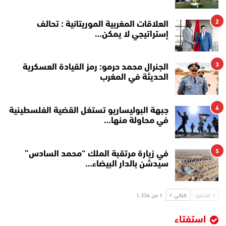
2
العلاقات المغربية الموريتانية : تحالف
إستراتيجي لا يمكن…
3
الجنرال محمد حرمو: رمز القيادة العسكرية
الحديثة في المغرب
4
جبهة البوليساريو تستغل القضية الفلسطينية
في محاولة منها…
5
في زيارة مرتقبة الملك “محمد السادس”
سيدشن بالدار البيضاء…
السابق
التالي
1 من 1٬336
استفتاء