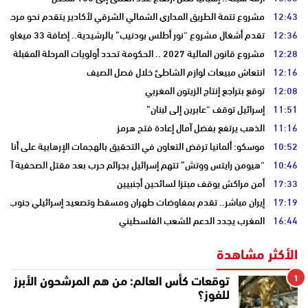
12:43
مشروع تتمة الطريق المداري الشمالي الشرقي لأكادير يتقدم نحو مرحلة ا
12:36
تقدم أشغال مشروع “نور أطلس بودنيب” بالرشيدية.. إضافة 33 ميغاوات إلى الشبكة الوطنية
12:28
مشروع قانون المالية 2027 .. الحكومة تحدد أولويات المرحلة المقبلة
12:16
انتعاش مبيعات لوازم الشاطئ خلال فصل الصيف
12:08
توقع بتراجع إنتاج الزيتون المغربي
11:51
إسرائيل توقف “عابرين إلى لبنان”
11:16
الذهب يرتفع بفضل آمال إعادة فتح هرمز
10:52
موسكو: ألمانيا ترفض التعاون في التحقيق بالهجمات الإرهابية على أنابي
10:46
“هيومن رايتس ووتش” تتهم إسرائيل بجرائم حرب بعد مقتل الصحفية آمال 
17:33
أمن مراكش يوقف مبتزا لسائحين أجنبيين
17:19
إيران مباشر.. تقدم بمفاوضات طهران ومسقط وتصعيد إسرائيلي جنوب لبن
16:44
المغرب يجدد الدعم للشعب الفلسطيني
الأكثر مشاهدة
1
توقعات كأس العالم: من هم المرشحون الأبرز
للفوز؟