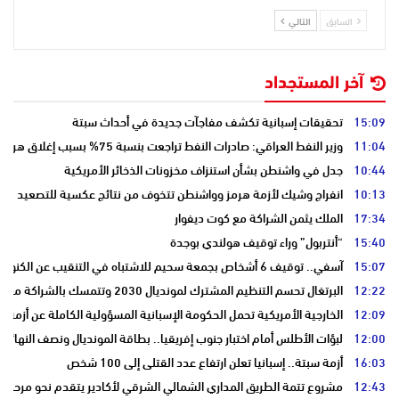
السابق
التالي
آخر المستجداد
15:09
تحقيقات إسبانية تكشف مفاجآت جديدة في أحداث سبتة
11:04
وزير النفط العراقي: صادرات النفط تراجعت بنسبة 75% بسبب إغلاق هرمز
10:44
جدل في واشنطن بشأن استنزاف مخزونات الذخائر الأمريكية
10:13
انفراج وشيك لأزمة هرمز وواشنطن تتخوف من نتائج عكسية للتصعيد
17:34
الملك يثمن الشراكة مع كوت ديفوار
15:40
“أنتربول” وراء توقيف هولندي بوجدة
15:07
آسفي.. توقيف 6 أشخاص بجمعة سحيم للاشتباه في التنقيب عن الكنوز .
12:22
البرتغال تحسم التنظيم المشترك لمونديال 2030 وتتمسك بالشراكة مع المغرب وإسبانيا
12:09
الخارجية الأمريكية تحمل الحكومة الإسبانية المسؤولية الكاملة عن أزمة س
12:00
لبؤات الأطلس أمام اختبار جنوب إفريقيا.. بطاقة المونديال ونصف النهائي
16:03
أزمة سبتة.. إسبانيا تعلن ارتفاع عدد القتلى إلى 100 شخص
12:43
مشروع تتمة الطريق المداري الشمالي الشرقي لأكادير يتقدم نحو مرحلة ا