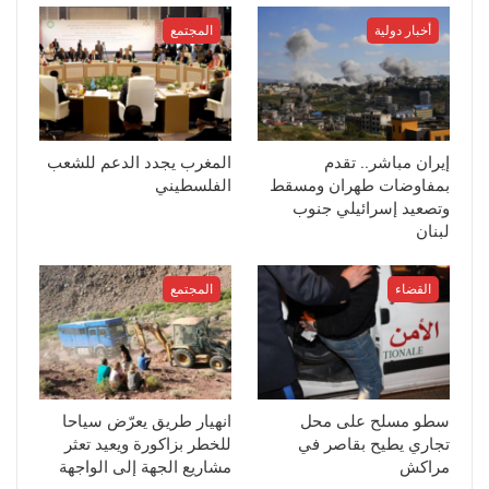
أخبار دولية
المجتمع
إيران مباشر.. تقدم
المغرب يجدد الدعم للشعب
بمفاوضات طهران ومسقط
الفلسطيني
وتصعيد إسرائيلي جنوب
لبنان
القضاء
المجتمع
سطو مسلح على محل
انهيار طريق يعرّض سياحا
تجاري يطيح بقاصر في
للخطر بزاكورة ويعيد تعثر
مراكش
مشاريع الجهة إلى الواجهة