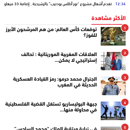
12:36
تقدم أشغال مشروع “نور أطلس بودنيب” بالرشيدية.. إضافة 33 ميغاوات إلى الشبكة الوطنية
الأكثر مشاهدة
1
توقعات كأس العالم: من هم المرشحون الأبرز
للفوز؟
2
العلاقات المغربية الموريتانية : تحالف
إستراتيجي لا يمكن…
3
الجنرال محمد حرمو: رمز القيادة العسكرية
الحديثة في المغرب
4
جبهة البوليساريو تستغل القضية الفلسطينية
في محاولة منها…
5
في زيارة مرتقبة الملك “محمد السادس”