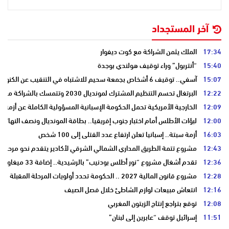
آخر المستجداد
17:34
الملك يثمن الشراكة مع كوت ديفوار
15:40
“أنتربول” وراء توقيف هولندي بوجدة
15:07
آسفي.. توقيف 6 أشخاص بجمعة سحيم للاشتباه في التنقيب عن الكنوز .
12:22
البرتغال تحسم التنظيم المشترك لمونديال 2030 وتتمسك بالشراكة مع المغرب وإسبانيا
12:09
الخارجية الأمريكية تحمل الحكومة الإسبانية المسؤولية الكاملة عن أزمة س
12:00
لبؤات الأطلس أمام اختبار جنوب إفريقيا.. بطاقة المونديال ونصف النهائي
16:03
أزمة سبتة.. إسبانيا تعلن ارتفاع عدد القتلى إلى 100 شخص
12:43
مشروع تتمة الطريق المداري الشمالي الشرقي لأكادير يتقدم نحو مرحلة ا
12:36
تقدم أشغال مشروع “نور أطلس بودنيب” بالرشيدية.. إضافة 33 ميغاوات إلى الشبكة الوطنية
12:28
مشروع قانون المالية 2027 .. الحكومة تحدد أولويات المرحلة المقبلة
12:16
انتعاش مبيعات لوازم الشاطئ خلال فصل الصيف
12:08
توقع بتراجع إنتاج الزيتون المغربي
11:51
إسرائيل توقف “عابرين إلى لبنان”