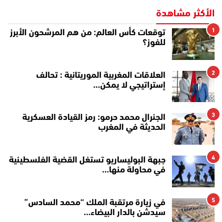
الأكثر مشاهدة
1
توقعات كأس العالم: من هم المرشحون الأبرز
للفوز؟
2
العلاقات المغربية الموريتانية : تحالف
إستراتيجي لا يمكن…
3
الجنرال محمد حرمو: رمز القيادة العسكرية
الحديثة في المغرب
4
جبهة البوليساريو تستغل القضية الفلسطينية
في محاولة منها…
5
في زيارة مرتقبة الملك “محمد السادس”
سيدشن بالدار البيضاء…