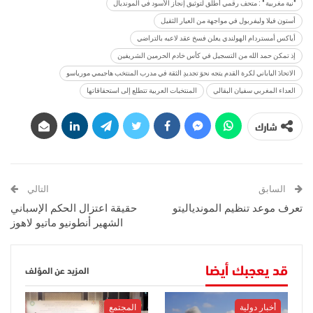
"نية مغربية " : متحف رقمي أطلق لتوثيق إنجاز الأسود في المونديال
أستون فيلا وليفربول في مواجهة من العيار الثقيل
أياكس أمستردام الهولندي يعلن فسخ عقد لاعبه بالتراضي
إذ تمكن حمد الله من التسجيل في كأس خادم الحرمين الشريفين
الاتحادَ الياباني لكرة القدم يتجه نحوَ تجديدِ الثقة في مدرب المنتخب هاجيمي مورياسو
العداء المغربي سفيان البقالي
المنتخبات العربية تتطلع إلى استحقاقاتها
شارك
السابق
التالي
تعرف موعد تنظيم الموندياليتو
حقيقة اعتزال الحكم الإسباني
الشهير أنطونيو ماتيو لاهوز
قد يعجبك أيضا
المزيد عن المؤلف
أخبار دولية
المجتمع