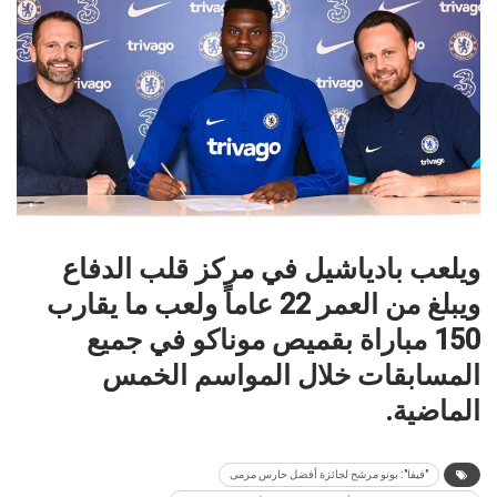
ويلعب بادياشيل في مركز قلب الدفاع
ويبلغ من العمر 22 عاماً ولعب ما يقارب
150 مباراة بقميص موناكو في جميع
المسابقات خلال المواسم الخمس
الماضية.
"فيفا": بونو مرشح لجائزة أفضل حارس مرمى