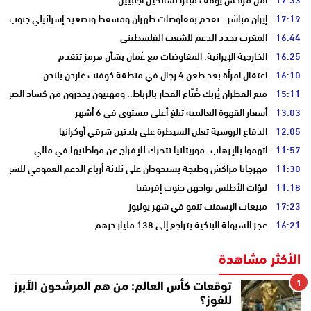
17:19
إيران مباشر.. تقدم بمفاوضات طهران ومسقط وتصعيد إسرائيلي جنوب لبن
16:44
المغرب يجدد الدعم للشعب الفلسطيني
16:25
الخارجية الإيرانية: المفاوضات مع عُمان بشأن هرمز تتقدم
16:10
اعتقال امرأة بعد طعن 4 رجال في منطقة كوفنت غاردن بلندن
15:11
منع القطران يُربك صُنّاع الفخار بالرباط.. ومهنيون يحذرون من كساد الصيف
13:03
أسعار القهوة العالمية تبلغ أعلى مستوى في 6 أشهر
12:05
الدفاع الروسية تعلن السيطرة على بلدتين شرقي أوكرانيا
11:57
اتهموا بالإرهاب..موريتانيا تتحرك للإفراج عن مواطنيها في مالي
11:30
مهرجانا مراكش وطنجة يستحوذان على ثلاثة أرباع الدعم العمومي للسينما 
11:18
لبؤات الأطلس يواجهن جنوب إفريقيا
17:23
مبيعات الإسمنت تنمو في شهر يوليوز
16:21
عجز السيولة البنكية يتراجع إلى 138 مليار درهم
الأكثر مشاهدة
1
توقعات كأس العالم: من هم المرشحون الأبرز
للفوز؟