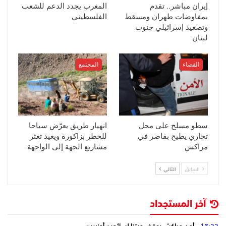
إيران مباشر.. تقدم
المغرب يجدد الدعم للشعب
بمفاوضات طهران ومسقط
الفلسطيني
وتصعيد إسرائيلي جنوب
لبنان
القضاء
المجتمع
سطو مسلح على محل
انهيار طريق يعرّض سياحا
تجاري يطيح بقاصر في
للخطر بزاكورة ويعيد تعثر
مراكش
مشاريع الجهة إلى الواجهة
السابق
التالي
آخر المستجداد
17:33
أمن مراكش يوقف مبتزا لسائحين أجنبيين