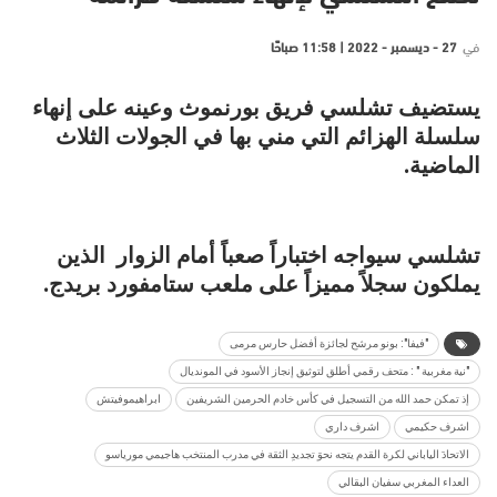
في
27 - ديسمبر - 2022 | 11:58 صباحًا
يستضيف تشلسي فريق بورنموث وعينه على إنهاء
سلسلة الهزائم التي مني بها في الجولات الثلاث
الماضية.
تشلسي سيواجه اختباراً صعباً أمام الزوار الذين
يملكون سجلاً مميزاً على ملعب ستامفورد بريدج.
"فيفا": بونو مرشح لجائزة أفضل حارس مرمى
"نية مغربية " : متحف رقمي أطلق لتوثيق إنجاز الأسود في المونديال
إذ تمكن حمد الله من التسجيل في كأس خادم الحرمين الشريفين
ابراهيموفيتش
اشرف حكيمي
اشرف داري
الاتحادَ الياباني لكرة القدم يتجه نحوَ تجديدِ الثقة في مدرب المنتخب هاجيمي مورياسو
العداء المغربي سفيان البقالي