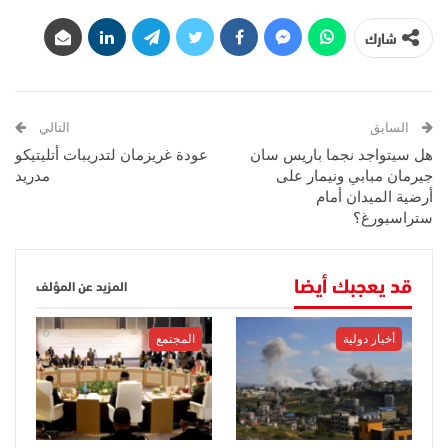
شارك
السابق
التالي
هل سيتواجد نجما باريس سان
عودة غريزمان لتدريبات أتليتيكو
جيرمان مبابي ونيمار على
مدريد
أرضية الميدان أمام
ستراسبورغ؟
قد يعجبك أيضا
المزيد عن المؤلف
أخبار دولية
المجتمع