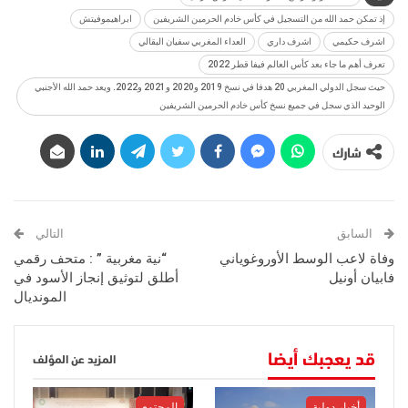
إذ تمكن حمد الله من التسجيل في كأس خادم الحرمين الشريفين
ابراهيموفيتش
اشرف حكيمي
اشرف داري
العداء المغربي سفيان البقالي
تعرف أهم ما جاء بعد كأس العالم فيفا قطر 2022
حيث سجل الدولي المغربي 20 هدفا في نسخ 2019 و2020 و2021 و2022. ويعد حمد الله الأجنبي
الوحيد الذي سجل في جميع نسخ كأس خادم الحرمين الشريفين
شارك
السابق
التالي
وفاة لاعب الوسط الأوروغوياني
“نية مغربية ” : متحف رقمي
فابيان أونيل
أطلق لتوثيق إنجاز الأسود في
المونديال
قد يعجبك أيضا
المزيد عن المؤلف
أخبار دولية
المجتمع