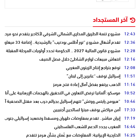
آخر المستجداد
12:43
مشروع تتمة الطريق المداري الشمالي الشرقي لأكادير يتقدم نحو مرحلة ا
12:36
تقدم أشغال مشروع “نور أطلس بودنيب” بالرشيدية.. إضافة 33 ميغاوات إلى الشبكة الوطنية
12:28
مشروع قانون المالية 2027 .. الحكومة تحدد أولويات المرحلة المقبلة
12:16
انتعاش مبيعات لوازم الشاطئ خلال فصل الصيف
12:08
توقع بتراجع إنتاج الزيتون المغربي
11:51
إسرائيل توقف “عابرين إلى لبنان”
11:16
الذهب يرتفع بفضل آمال إعادة فتح هرمز
10:52
موسكو: ألمانيا ترفض التعاون في التحقيق بالهجمات الإرهابية على أنابي
10:46
“هيومن رايتس ووتش” تتهم إسرائيل بجرائم حرب بعد مقتل الصحفية آمال 
17:33
أمن مراكش يوقف مبتزا لسائحين أجنبيين
17:19
إيران مباشر.. تقدم بمفاوضات طهران ومسقط وتصعيد إسرائيلي جنوب لبن
16:44
المغرب يجدد الدعم للشعب الفلسطيني
16:25
الخارجية الإيرانية: المفاوضات مع عُمان بشأن هرمز تتقدم