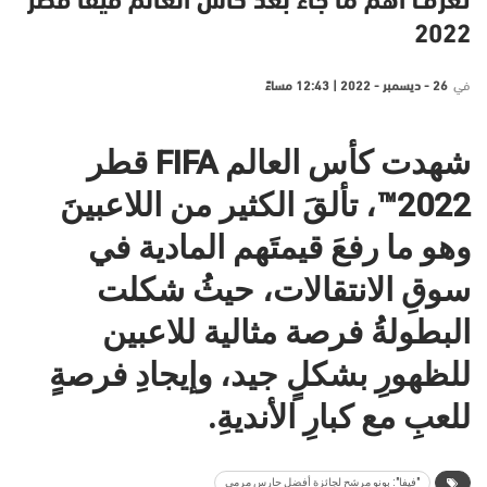
تعرف أهم ما جاء بعد كأس العالم فيفا قطر
2022
في
26 - ديسمبر - 2022 | 12:43 مساءً
شهدت كأس العالم FIFA قطر
2022™، تألقَ الكثير من اللاعبينَ
وهو ما رفعَ قيمتَهم المادية في
سوقِ الانتقالات، حيثُ شكلت
البطولةُ فرصة مثالية للاعبين
للظهورِ بشكلٍ جيد، وإيجادِ فرصةٍ
للعبِ مع كبارِ الأنديةِ.
"فيفا": بونو مرشح لجائزة أفضل حارس مرمى