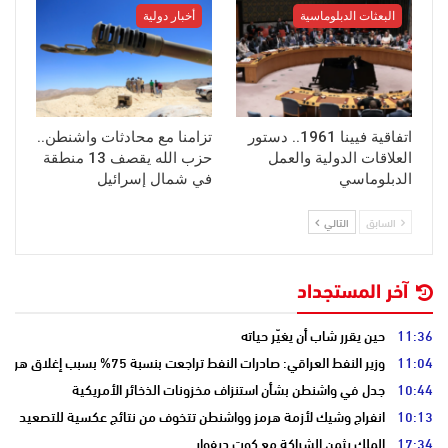
البعثات الدبلوماسية
أخبار دولية
اتفاقية فيينا 1961.. دستور
تزامنا مع محادثات واشنطن..
العلاقات الدولية والعمل
حزب الله يقصف 13 منطقة
الدبلوماسي
في شمال إسرائيل
السابق
التالي
آخر المستجداد
11:36
حين يقرر شاب أن يغيّر حياته
11:04
وزير النفط العراقي: صادرات النفط تراجعت بنسبة 75% بسبب إغلاق هرمز
10:44
جدل في واشنطن بشأن استنزاف مخزونات الذخائر الأمريكية
10:13
انفراج وشيك لأزمة هرمز وواشنطن تتخوف من نتائج عكسية للتصعيد
17:34
الملك يثمن الشراكة مع كوت ديفوار