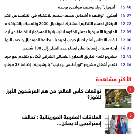
15:40
“أنتربول” وراء توقيف هولندي بوجدة
15:07
آسفي.. توقيف 6 أشخاص بجمعة سحيم للاشتباه في التنقيب عن الكنوز .
12:22
البرتغال تحسم التنظيم المشترك لمونديال 2030 وتتمسك بالشراكة مع المغرب وإسبانيا
12:09
الخارجية الأمريكية تحمل الحكومة الإسبانية المسؤولية الكاملة عن أزمة س
12:00
لبؤات الأطلس أمام اختبار جنوب إفريقيا.. بطاقة المونديال ونصف النهائي
16:03
أزمة سبتة.. إسبانيا تعلن ارتفاع عدد القتلى إلى 100 شخص
12:43
مشروع تتمة الطريق المداري الشمالي الشرقي لأكادير يتقدم نحو مرحلة ا
12:36
تقدم أشغال مشروع “نور أطلس بودنيب” بالرشيدية.. إضافة 33 ميغاوات إلى الشبكة الوطنية
الأكثر مشاهدة
1
توقعات كأس العالم: من هم المرشحون الأبرز
للفوز؟
2
العلاقات المغربية الموريتانية : تحالف
إستراتيجي لا يمكن…