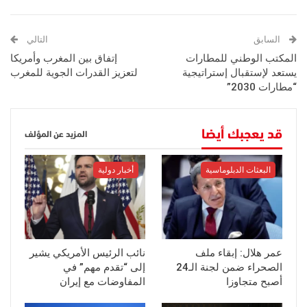
السابق
التالي
المكتب الوطني للمطارات
إتفاق بين المغرب وأمريكا
يستعد لإستقبال إستراتيجية
لتعزيز القدرات الجوية للمغرب
“مطارات 2030”
قد يعجبك أيضا
المزيد عن المؤلف
البعثات الدبلوماسية
أخبار دولية
عمر هلال: إبقاء ملف
نائب الرئيس الأمريكي يشير
الصحراء ضمن لجنة الـ24
إلى “تقدم مهم” في
أصبح متجاوزا
المفاوضات مع إيران