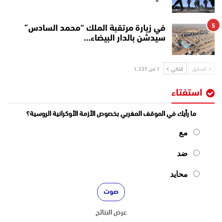
5
في زيارة مرتقبة الملك “محمد السادس”
سيدشن بالدار البيضاء…
السابق
التالي
1 من 1٬337
استفتاء
ما رأيك في الموقف المغربي بخصوص الأزمة الأوكرانية الروسية؟
مع
ضد
محايد
عرض النتائج