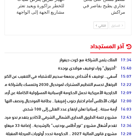
تجاري يطيح بقاصر في
للخطر بزاكورة ويعيد تعثر
مراكش
مشاريع الجهة إلى الواجهة
السابق
التالي
آخر المستجداد
17:34
الملك يثمن الشراكة مع كوت ديفوار
15:40
“أنتربول” وراء توقيف هولندي بوجدة
15:07
آسفي.. توقيف 6 أشخاص بجمعة سحيم للاشتباه في التنقيب عن الكنوز .
12:22
البرتغال تحسم التنظيم المشترك لمونديال 2030 وتتمسك بالشراكة مع المغرب وإسبانيا
12:09
الخارجية الأمريكية تحمل الحكومة الإسبانية المسؤولية الكاملة عن أزمة س
12:00
لبؤات الأطلس أمام اختبار جنوب إفريقيا.. بطاقة المونديال ونصف النهائي
16:03
أزمة سبتة.. إسبانيا تعلن ارتفاع عدد القتلى إلى 100 شخص
12:43
مشروع تتمة الطريق المداري الشمالي الشرقي لأكادير يتقدم نحو مرحلة ا
12:36
تقدم أشغال مشروع “نور أطلس بودنيب” بالرشيدية.. إضافة 33 ميغاوات إلى الشبكة الوطنية
12:28
مشروع قانون المالية 2027 .. الحكومة تحدد أولويات المرحلة المقبلة