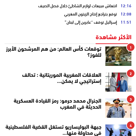
12:16
انتعاش مبيعات لوازم الشاطئ خلال فصل الصيف
12:08
توقع بتراجع إنتاج الزيتون المغربي
11:51
إسرائيل توقف “عابرين إلى لبنان”
الأكثر مشاهدة
1
توقعات كأس العالم: من هم المرشحون الأبرز
للفوز؟
2
العلاقات المغربية الموريتانية : تحالف
إستراتيجي لا يمكن…
3
الجنرال محمد حرمو: رمز القيادة العسكرية
الحديثة في المغرب
4
جبهة البوليساريو تستغل القضية الفلسطينية
في محاولة منها…