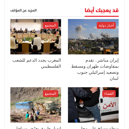
قد يعجبك أيضا
المزيد عن المؤلف
أخبار دولية
المجتمع
إيران مباشر.. تقدم
المغرب يجدد الدعم للشعب
بمفاوضات طهران ومسقط
الفلسطيني
وتصعيد إسرائيلي جنوب
لبنان
القضاء
المجتمع
سطو مسلح على محل
انهيار طريق يعرّض سياحا