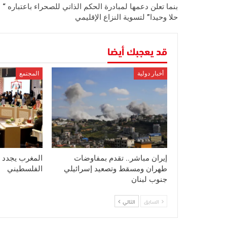
بنما تعلن دعمها لمبادرة الحكم الذاتي للصحراء باعتباره “
حلا وحيدا” لتسوية النزاع الإقليمي
قد يعجبك أيضا
أخبار دولية
المجتمع
إيران مباشر.. تقدم بمفاوضات
المغرب يجدد 
طهران ومسقط وتصعيد إسرائيلي
الفلسطيني
جنوب لبنان
السابق
التالي