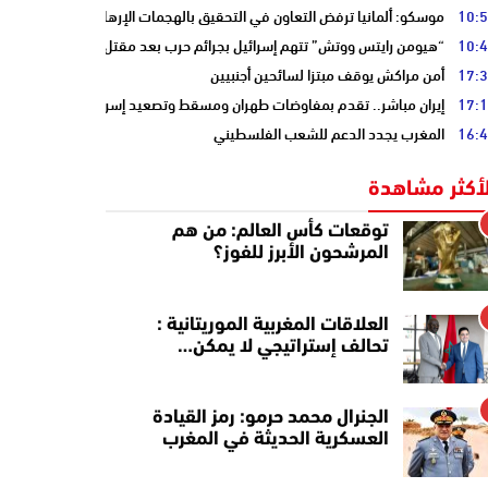
10:
موسكو: ألمانيا ترفض التعاون في التحقيق بالهجمات الإرهابية على أنابيب “ا
10:
“هيومن رايتس ووتش” تتهم إسرائيل بجرائم حرب بعد مقتل الصحفية آمال خلي
17:
أمن مراكش يوقف مبتزا لسائحين أجنبيين
17:
إيران مباشر.. تقدم بمفاوضات طهران ومسقط وتصعيد إسرائيلي جنوب لبنان
16:
المغرب يجدد الدعم للشعب الفلسطيني
لأكثر مشاهدة
توقعات كأس العالم: من هم
المرشحون الأبرز للفوز؟
العلاقات المغربية الموريتانية :
تحالف إستراتيجي لا يمكن…
الجنرال محمد حرمو: رمز القيادة
العسكرية الحديثة في المغرب