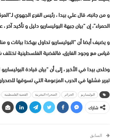
و من جانبه، قال علي بيدا ، رئيس الفرع الجهوي لـ”الم
الحمراء”، إن “بيان جبهة البوليساريو دليل و تأكيد آخر ،
و يضيف أيضا أن “البوليساريو تحاول بهكذا بيانات و مناو
قياس مع وجود الفارق، فالقضية الفلسطينية تختلف شك
وخلص بيدا في الأخير ، إلى أن “بيان قيادة البوليساري
تبرير فشلها في الحرب المزعومة التي تسوقها للصحراو
البوليساريو
الجزائر
الصحراء المغربية
القضية الفلسطينية
شارك
السابق