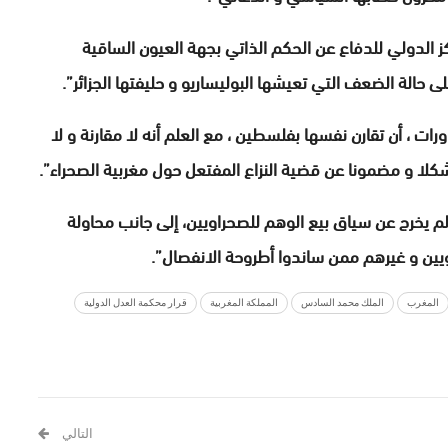
ركز الدولي للدفاع عن الحكم الذاتي بجهة العيون الساقية
 على حالة الضعف التي تعيشها البوليساريو و حليفتها الجزائر”.
رات ، أن تقارن نفسها بفلسطين ، مع العلم أنه لا مقارنة و لا
لا و مضمونا عن قضية النزاع المفتعل حول مغربية الصحراء”.
و لم يخرج عن سياق بيع الوهم للصحراويين، إلى جانب محاولة
يين و غيرهم ممن ساندوا أطروحة الانفصال”.
المغرب
الملك محمد السادس
المملكة المغربية
قرار محكمة العدل الدولية
التالي