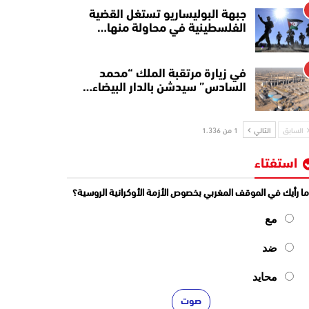
جبهة البوليساريو تستغل القضية
الفلسطينية في محاولة منها…
في زيارة مرتقبة الملك “محمد
السادس” سيدشن بالدار البيضاء…
السابق
التالي
1 من 1٬336
استفتاء
ا رأيك في الموقف المغربي بخصوص الأزمة الأوكرانية الروسية؟
مع
ضد
محايد