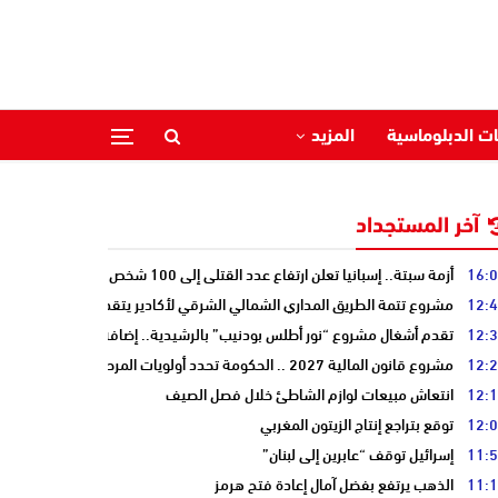
ات الدبلوماسية
المزيد
آخر المستجداد
16:
أزمة سبتة.. إسبانيا تعلن ارتفاع عدد القتلى إلى 100 شخص
12:
مشروع تتمة الطريق المداري الشمالي الشرقي لأكادير يتقدم نحو مرحلة الدرا
12:
تقدم أشغال مشروع “نور أطلس بودنيب” بالرشيدية.. إضافة 33 ميغاوات إلى الشبكة الوطنية
12:
مشروع قانون المالية 2027 .. الحكومة تحدد أولويات المرحلة المقبلة
12:
انتعاش مبيعات لوازم الشاطئ خلال فصل الصيف
12:
توقع بتراجع إنتاج الزيتون المغربي
11:
إسرائيل توقف “عابرين إلى لبنان”
11:
الذهب يرتفع بفضل آمال إعادة فتح هرمز