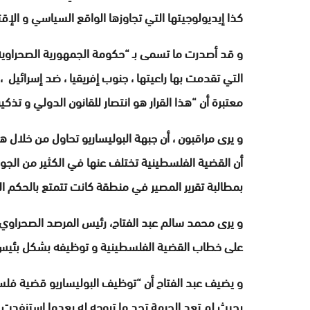
كذا إيديولوجيتها التي تجاوزها الواقع السياسي و الإ
و قد أصدرت ما تسمى بـ “حكومة الجمهورية الصحراوية”
التي تقدمت بها راعيتها ، جنوب إفريقيا ، ضد إسرائيل
معتبرة أن “هذا القرار هو انتصار للقانون الدولي و تذكير
و يرى مراقبون ، أن جبهة البوليساريو تحاول من خلال 
أن القضية الفلسطينية تختلف عنها في الكثير من الجوان
بمطالبة تقرير المصير في منطقة كانت تتمتع بالحكم ال
و يرى محمد سالم عبد الفتاح، رئيس المرصد الصحراوي 
على خطاب القضية الفلسطينية و توظيفه بشكل بئيس 
و يضيف عبد الفتاح أن “توظيف البوليساريو قضية فل
بحيث لم تعد الجبهة تجد ما تروجه له بعدما استنفدت 