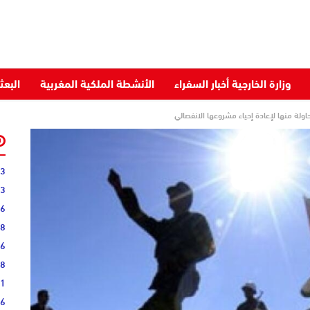
وزارة الخارجية أخبار السفراء
الأنشطة الملكية المغربية
البعث
ولة منها لإعادة إحياء مشروعها الانفصالي
03
43
36
28
16
08
51
16