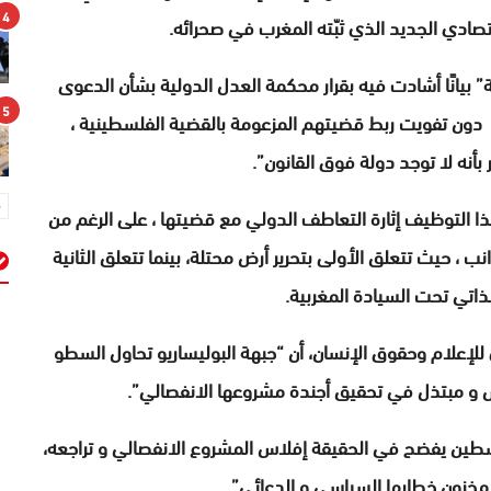
4
قتصادي الجديد الذي ثبّته المغرب في صحرائه.
 بيانًا أشادت فيه بقرار محكمة العدل الدولية بشأن الدعوى
5
 ، دون تفويت ربط قضيتهم المزعومة بالقضية الفلسطينية ،
 بأنه لا توجد دولة فوق القانون”.
هذا التوظيف إثارة التعاطف الدولي مع قضيتها ، على الرغم من
ب ، حيث تتعلق الأولى بتحرير أرض محتلة، بينما تتعلق الثانية
ذاتي تحت السيادة المغربية.
م
للإعلام وحقوق الإنسان، أن “جبهة البوليساريو تحاول السطو
و مبتذل في تحقيق أجندة مشروعها الانفصالي”.
سطين يفضح في الحقيقة إفلاس المشروع الانفصالي و تراجعه،
مخزون خطابها السياسي و الدعائي”.