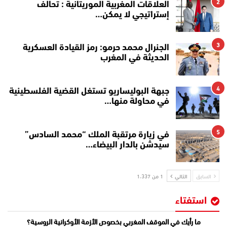
2
العلاقات المغربية الموريتانية : تحالف
إستراتيجي لا يمكن…
3
الجنرال محمد حرمو: رمز القيادة العسكرية
الحديثة في المغرب
4
جبهة البوليساريو تستغل القضية الفلسطينية
في محاولة منها…
5
في زيارة مرتقبة الملك “محمد السادس”
سيدشن بالدار البيضاء…
السابق
التالي
1 من 1٬337
استفتاء
ما رأيك في الموقف المغربي بخصوص الأزمة الأوكرانية الروسية؟