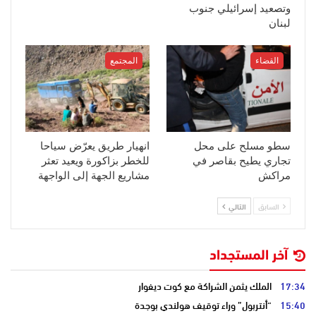
وتصعيد إسرائيلي جنوب
لبنان
القضاء
المجتمع
سطو مسلح على محل
انهيار طريق يعرّض سياحا
تجاري يطيح بقاصر في
للخطر بزاكورة ويعيد تعثر
مراكش
مشاريع الجهة إلى الواجهة
السابق
التالي
آخر المستجداد
17:34
الملك يثمن الشراكة مع كوت ديفوار
15:40
“أنتربول” وراء توقيف هولندي بوجدة