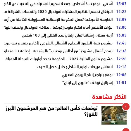
15:07
آسفي.. توقيف 6 أشخاص بجمعة سحيم للاشتباه في التنقيب عن الكنوز .
12:22
البرتغال تحسم التنظيم المشترك لمونديال 2030 وتتمسك بالشراكة مع المغرب وإسبانيا
12:09
الخارجية الأمريكية تحمل الحكومة الإسبانية المسؤولية الكاملة عن أزمة س
12:00
لبؤات الأطلس أمام اختبار جنوب إفريقيا.. بطاقة المونديال ونصف النهائي
16:03
أزمة سبتة.. إسبانيا تعلن ارتفاع عدد القتلى إلى 100 شخص
12:43
مشروع تتمة الطريق المداري الشمالي الشرقي لأكادير يتقدم نحو مرحلة ا
12:36
تقدم أشغال مشروع “نور أطلس بودنيب” بالرشيدية.. إضافة 33 ميغاوات إلى الشبكة الوطنية
12:28
مشروع قانون المالية 2027 .. الحكومة تحدد أولويات المرحلة المقبلة
12:16
انتعاش مبيعات لوازم الشاطئ خلال فصل الصيف
12:08
توقع بتراجع إنتاج الزيتون المغربي
11:51
إسرائيل توقف “عابرين إلى لبنان”
الأكثر مشاهدة
1
توقعات كأس العالم: من هم المرشحون الأبرز
للفوز؟