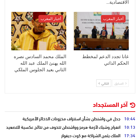
الاقتصادية…
أخبار المغرب
أخبار المغرب
غانا تجدد الدعم لمخطط
الملك محمد السادس نصره
الحكم الذاتي
الله يهنئ الملك عبد الله
الثاني بعيد الجلوس الملكي
السابق
التالي
آخر المستجداد
10:44
جدل في واشنطن بشأن استنزاف مخزونات الذخائر الأمريكية
10:13
انفراج وشيك لأزمة هرمز وواشنطن تتخوف من نتائج عكسية للتصعيد
17:34
الملك يثمن الشراكة مع كوت ديفوار