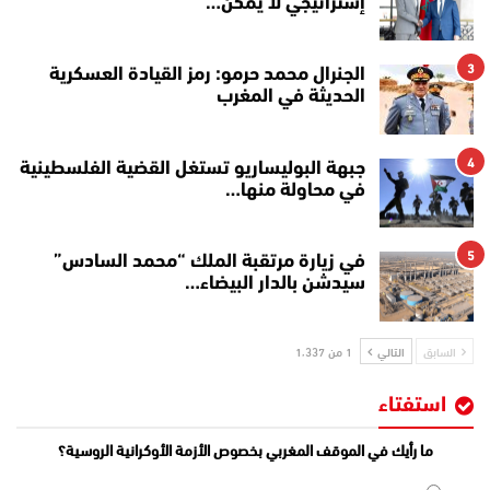
إستراتيجي لا يمكن…
3
الجنرال محمد حرمو: رمز القيادة العسكرية
الحديثة في المغرب
4
جبهة البوليساريو تستغل القضية الفلسطينية
في محاولة منها…
5
في زيارة مرتقبة الملك “محمد السادس”
سيدشن بالدار البيضاء…
السابق
التالي
1 من 1٬337
استفتاء
ما رأيك في الموقف المغربي بخصوص الأزمة الأوكرانية الروسية؟