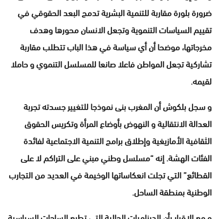
ضرورة بلورة مقاربة للتنمية البشرية تدمج البعد الحقوقي في
تقييم السياسات التنموية وتجعل الانسان محورها وهدف
مخرجاتها، موضحا أن أي سياسة في هذا الباب تتطلب مقاربة
تشاركية تجعل المواطن فاعلا صانعا للمسلسل التنموي و حاملا
لقيمه.
و سجل بلكوش أن المغرب بنى نموذجا للتغيير جسدته تجربة
العدالة الانتقالية و النهوض بأوضاع المرأة وتكريس الحقوق
الثقافية الأمازيغية وإطلاق برامج التنمية الاجتماعية لفائدة
الفئات الهشة. إنه “مسلسل وطني مبني على التراكم لا على
القطائع” التي تجلت انعكاساتها الوخيمة في العديد من التجارب
الوطنية بمنطقة الساحل.
و مع الإقرار بأن الديناميات الحالية التي تطبع الساحات السياسية