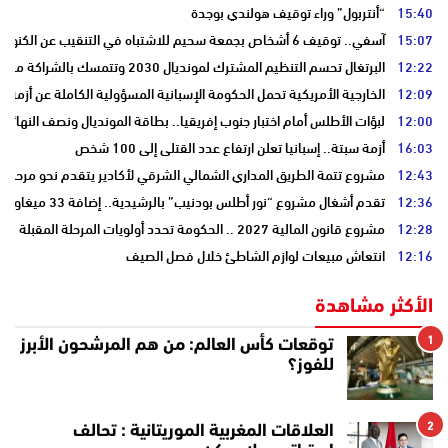
15:40
“أنتربول” وراء توقيف هولندي بوجدة
15:07
آسفي.. توقيف 6 أشخاص بجمعة سحيم للاشتباه في التنقيب عن الكنوز .
12:22
البرتغال تحسم التنظيم المشترك لمونديال 2030 وتتمسك بالشراكة مع المغرب وإسبانيا
12:09
الخارجية الأمريكية تحمل الحكومة الإسبانية المسؤولية الكاملة عن أزمة س
12:00
لبؤات الأطلس أمام اختبار جنوب إفريقيا.. بطاقة المونديال ونصف النهائي
16:03
أزمة سبتة.. إسبانيا تعلن ارتفاع عدد القتلى إلى 100 شخص
12:43
مشروع تتمة الطريق المداري الشمالي الشرقي لأكادير يتقدم نحو مرحلة ا
12:36
تقدم أشغال مشروع “نور أطلس بودنيب” بالرشيدية.. إضافة 33 ميغاوات إلى الشبكة الوطنية
12:28
مشروع قانون المالية 2027 .. الحكومة تحدد أولويات المرحلة المقبلة
12:16
انتعاش مبيعات لوازم الشاطئ خلال فصل الصيف
الأكثر مشاهدة
1
توقعات كأس العالم: من هم المرشحون الأبرز
للفوز؟
2
العلاقات المغربية الموريتانية : تحالف