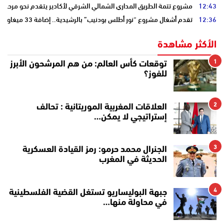
12:43
مشروع تتمة الطريق المداري الشمالي الشرقي لأكادير يتقدم نحو مرحلة ا
12:36
تقدم أشغال مشروع “نور أطلس بودنيب” بالرشيدية.. إضافة 33 ميغاوات إلى الشبكة الوطنية
الأكثر مشاهدة
1
توقعات كأس العالم: من هم المرشحون الأبرز
للفوز؟
2
العلاقات المغربية الموريتانية : تحالف
إستراتيجي لا يمكن…
3
الجنرال محمد حرمو: رمز القيادة العسكرية
الحديثة في المغرب
4
جبهة البوليساريو تستغل القضية الفلسطينية
في محاولة منها…