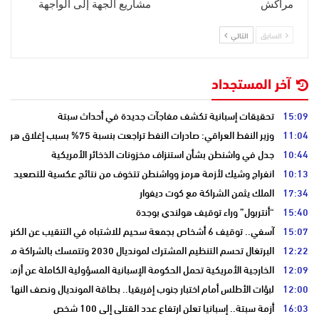
مراكش
مشاريع الجهة إلى الواجهة
السابق
التالي
آخر المستجداد
15:09
تحقيقات إسبانية تكشف مفاجآت جديدة في أحداث سبتة
11:04
وزير النفط العراقي: صادرات النفط تراجعت بنسبة 75% بسبب إغلاق هرمز
10:44
جدل في واشنطن بشأن استنزاف مخزونات الذخائر الأمريكية
10:13
انفراج وشيك لأزمة هرمز وواشنطن تتخوف من نتائج عكسية للتصعيد
17:34
الملك يثمن الشراكة مع كوت ديفوار
15:40
“أنتربول” وراء توقيف هولندي بوجدة
15:07
آسفي.. توقيف 6 أشخاص بجمعة سحيم للاشتباه في التنقيب عن الكنوز .
12:22
البرتغال تحسم التنظيم المشترك لمونديال 2030 وتتمسك بالشراكة مع المغرب وإسبانيا
12:09
الخارجية الأمريكية تحمل الحكومة الإسبانية المسؤولية الكاملة عن أزمة س
12:00
لبؤات الأطلس أمام اختبار جنوب إفريقيا.. بطاقة المونديال ونصف النهائي
16:03
أزمة سبتة.. إسبانيا تعلن ارتفاع عدد القتلى إلى 100 شخص