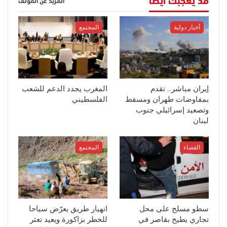
قد يعجبك أيضا
المزيد عن المؤلف
أخبار دولية
المجتمع
إيران مباشر.. تقدم
المغرب يجدد الدعم للشعب
بمفاوضات طهران ومسقط
الفلسطيني
وتصعيد إسرائيلي جنوب
لبنان
القضاء
المجتمع
سطو مسلح على محل
انهيار طريق يعرّض سياحا
تجاري يطيح بقاصر في
للخطر بزاكورة ويعيد تعثر