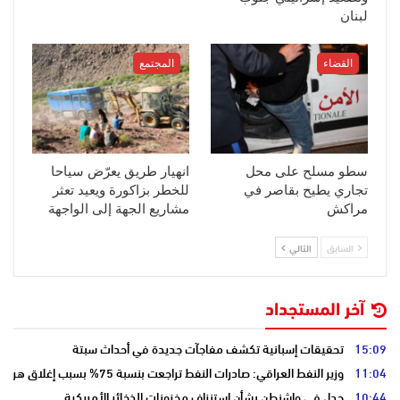
لبنان
القضاء
المجتمع
سطو مسلح على محل
انهيار طريق يعرّض سياحا
تجاري يطيح بقاصر في
للخطر بزاكورة ويعيد تعثر
مراكش
مشاريع الجهة إلى الواجهة
السابق
التالي
آخر المستجداد
15:09
تحقيقات إسبانية تكشف مفاجآت جديدة في أحداث سبتة
11:04
وزير النفط العراقي: صادرات النفط تراجعت بنسبة 75% بسبب إغلاق هرمز
10:44
جدل في واشنطن بشأن استنزاف مخزونات الذخائر الأمريكية