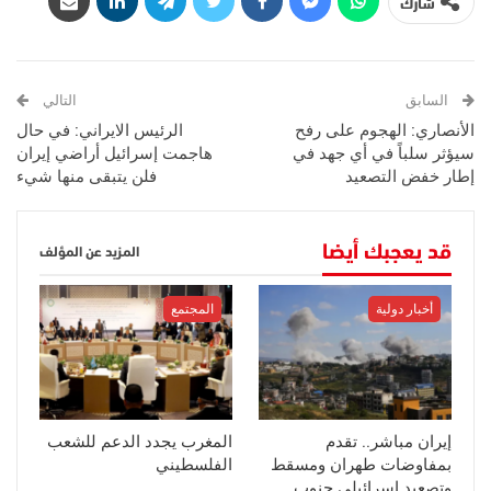
شارك
السابق
التالي
الأنصاري: الهجوم على رفح
الرئيس الايراني: في حال
سيؤثر سلباً في أي جهد في
هاجمت إسرائيل أراضي إيران
إطار خفض التصعيد
فلن يتبقى منها شيء
قد يعجبك أيضا
المزيد عن المؤلف
أخبار دولية
المجتمع
إيران مباشر.. تقدم
المغرب يجدد الدعم للشعب
بمفاوضات طهران ومسقط
الفلسطيني
وتصعيد إسرائيلي جنوب