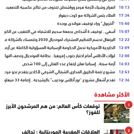
10:13
انفراج وشيك لأزمة هرمز وواشنطن تتخوف من نتائج عكسية للتصعيد
17:34
الملك يثمن الشراكة مع كوت ديفوار
15:40
“أنتربول” وراء توقيف هولندي بوجدة
15:07
آسفي.. توقيف 6 أشخاص بجمعة سحيم للاشتباه في التنقيب عن الكنوز .
12:22
البرتغال تحسم التنظيم المشترك لمونديال 2030 وتتمسك بالشراكة مع المغرب وإسبانيا
12:09
الخارجية الأمريكية تحمل الحكومة الإسبانية المسؤولية الكاملة عن أزمة س
12:00
لبؤات الأطلس أمام اختبار جنوب إفريقيا.. بطاقة المونديال ونصف النهائي
16:03
أزمة سبتة.. إسبانيا تعلن ارتفاع عدد القتلى إلى 100 شخص
12:43
مشروع تتمة الطريق المداري الشمالي الشرقي لأكادير يتقدم نحو مرحلة ا
12:36
تقدم أشغال مشروع “نور أطلس بودنيب” بالرشيدية.. إضافة 33 ميغاوات إلى الشبكة الوطنية
الأكثر مشاهدة
1
توقعات كأس العالم: من هم المرشحون الأبرز
للفوز؟
2
العلاقات المغربية الموريتانية : تحالف