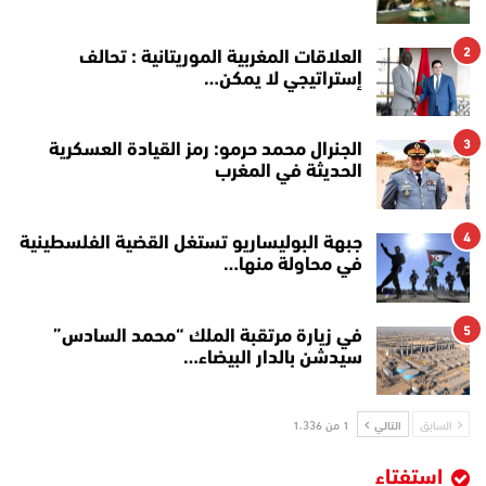
2
العلاقات المغربية الموريتانية : تحالف
إستراتيجي لا يمكن…
3
الجنرال محمد حرمو: رمز القيادة العسكرية
الحديثة في المغرب
4
جبهة البوليساريو تستغل القضية الفلسطينية
في محاولة منها…
5
في زيارة مرتقبة الملك “محمد السادس”
سيدشن بالدار البيضاء…
السابق
التالي
1 من 1٬336
استفتاء