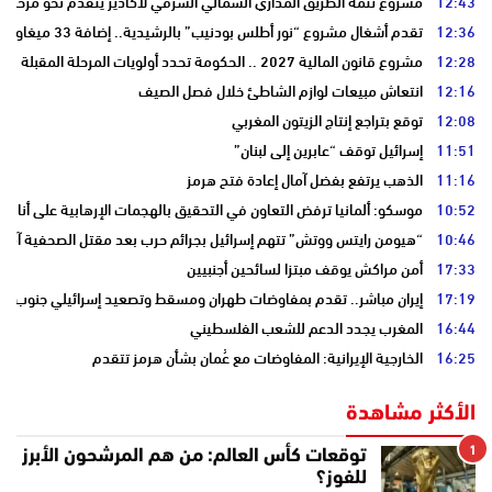
12:43
مشروع تتمة الطريق المداري الشمالي الشرقي لأكادير يتقدم نحو مرحلة ا
12:36
تقدم أشغال مشروع “نور أطلس بودنيب” بالرشيدية.. إضافة 33 ميغاوات إلى الشبكة الوطنية
12:28
مشروع قانون المالية 2027 .. الحكومة تحدد أولويات المرحلة المقبلة
12:16
انتعاش مبيعات لوازم الشاطئ خلال فصل الصيف
12:08
توقع بتراجع إنتاج الزيتون المغربي
11:51
إسرائيل توقف “عابرين إلى لبنان”
11:16
الذهب يرتفع بفضل آمال إعادة فتح هرمز
10:52
موسكو: ألمانيا ترفض التعاون في التحقيق بالهجمات الإرهابية على أنابي
10:46
“هيومن رايتس ووتش” تتهم إسرائيل بجرائم حرب بعد مقتل الصحفية آمال 
17:33
أمن مراكش يوقف مبتزا لسائحين أجنبيين
17:19
إيران مباشر.. تقدم بمفاوضات طهران ومسقط وتصعيد إسرائيلي جنوب لبن
16:44
المغرب يجدد الدعم للشعب الفلسطيني
16:25
الخارجية الإيرانية: المفاوضات مع عُمان بشأن هرمز تتقدم
الأكثر مشاهدة
1
توقعات كأس العالم: من هم المرشحون الأبرز
للفوز؟