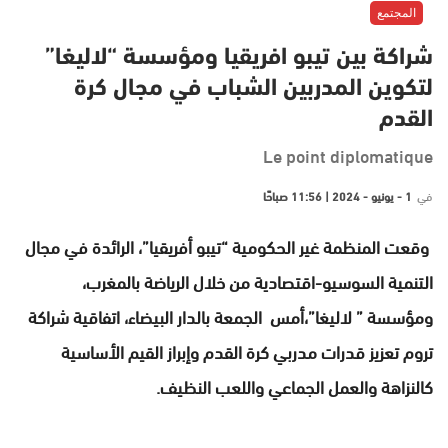
المجتمع
شراكة بين تيبو افريقيا ومؤسسة “لاليغا”
لتكوين المدربين الشباب في مجال كرة
القدم
Le point diplomatique
في
1 - يونيو - 2024 | 11:56 صباحًا
وقعت المنظمة غير الحكومية “تيبو أفريقيا”، الرائدة في مجال
التنمية السوسيو-اقتصادية من خلال الرياضة بالمغرب،
ومؤسسة ” لاليغا”،أمس الجمعة بالدار البيضاء، اتفاقية شراكة
تروم تعزيز قدرات مدربي كرة القدم وإبراز القيم الأساسية
كالنزاهة والعمل الجماعي واللعب النظيف.