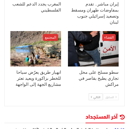
إيران مباشر.. تقدم
المغرب يجدد الدعم للشعب
بمفاوضات طهران ومسقط
الفلسطيني
وتصعيد إسرائيلي جنوب
لبنان
القضاء
المجتمع
سطو مسلح على محل
انهيار طريق يعرّض سياحا
تجاري يطيح بقاصر في
للخطر بزاكورة ويعيد تعثر
مراكش
مشاريع الجهة إلى الواجهة
السابق
التالي
آخر المستجداد