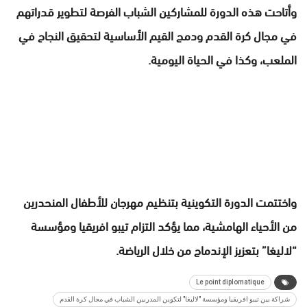
وأتاحت هذه الدورة للمشاركين الشباب الفرصة لتطوير قدراتهم
في مجال كرة القدم ودمج القيم الأساسية لتحقيق النجاح في
الملعب، وكذا في الحياة اليومية.
واختتمت الدورة التكوينية بتنظيم مهرجان للأطفال المنحدرين
من الأحياء الهامشية، مما يؤكد التزام تيبو افريقيا ومؤسسة
“لاليغا” بتعزيز الإندماج من خلال الرياضة.
Le point diplomatique
شراكة بين تيبو افريقيا ومؤسسة "لاليغا" لتكوين المدربين الشباب في مجال كرة القدم