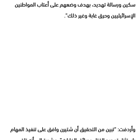
سكين ورسالة تهديد، بهدف وضعهم على أعتاب المواطنين
الإسرائيليين وحرق غابة وغير ذلك”.
وأردفت: “تبين من التحقيق أن شتيرن وافق على تنفيذ المهام
باستثناء تهديد القتل وحرائق الغابات”، مشيرة إلى أنه تلقى