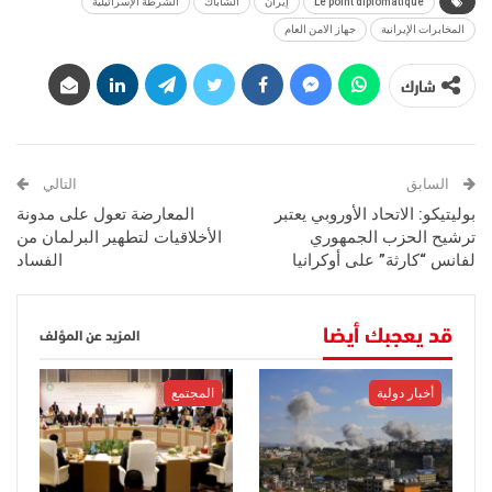
Le point diplomatique
إيران
الشاباك
الشرطة الإسرائيلية
المخابرات الإيرانية
جهاز الامن العام
شارك
السابق
التالي
بوليتيكو: الاتحاد الأوروبي يعتبر
المعارضة تعول على مدونة
ترشيح الحزب الجمهوري
الأخلاقيات لتطهير البرلمان من
لفانس “كارثة” على أوكرانيا
الفساد
قد يعجبك أيضا
المزيد عن المؤلف
أخبار دولية
المجتمع