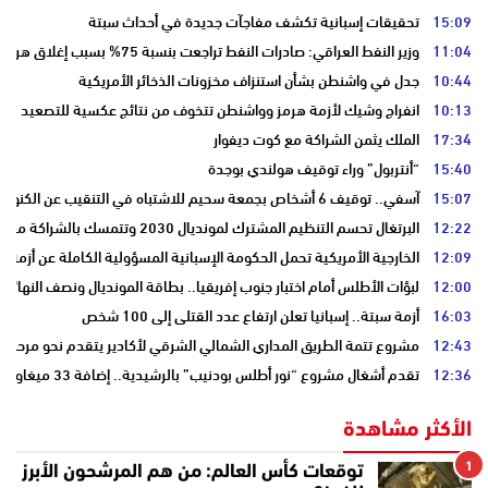
15:09
تحقيقات إسبانية تكشف مفاجآت جديدة في أحداث سبتة
11:04
وزير النفط العراقي: صادرات النفط تراجعت بنسبة 75% بسبب إغلاق هرمز
10:44
جدل في واشنطن بشأن استنزاف مخزونات الذخائر الأمريكية
10:13
انفراج وشيك لأزمة هرمز وواشنطن تتخوف من نتائج عكسية للتصعيد
17:34
الملك يثمن الشراكة مع كوت ديفوار
15:40
“أنتربول” وراء توقيف هولندي بوجدة
15:07
آسفي.. توقيف 6 أشخاص بجمعة سحيم للاشتباه في التنقيب عن الكنوز .
12:22
البرتغال تحسم التنظيم المشترك لمونديال 2030 وتتمسك بالشراكة مع المغرب وإسبانيا
12:09
الخارجية الأمريكية تحمل الحكومة الإسبانية المسؤولية الكاملة عن أزمة س
12:00
لبؤات الأطلس أمام اختبار جنوب إفريقيا.. بطاقة المونديال ونصف النهائي
16:03
أزمة سبتة.. إسبانيا تعلن ارتفاع عدد القتلى إلى 100 شخص
12:43
مشروع تتمة الطريق المداري الشمالي الشرقي لأكادير يتقدم نحو مرحلة ا
12:36
تقدم أشغال مشروع “نور أطلس بودنيب” بالرشيدية.. إضافة 33 ميغاوات إلى الشبكة الوطنية
الأكثر مشاهدة
1
توقعات كأس العالم: من هم المرشحون الأبرز