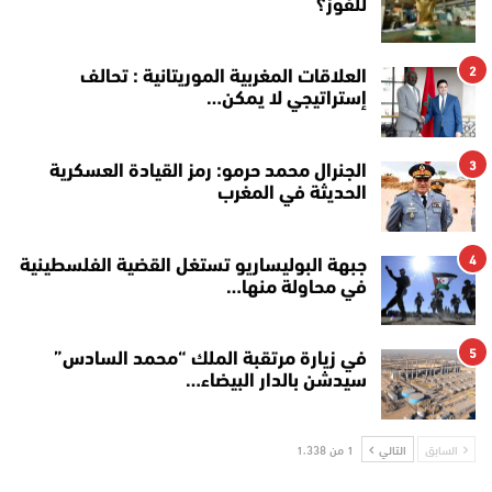
للفوز؟
2
العلاقات المغربية الموريتانية : تحالف
إستراتيجي لا يمكن…
3
الجنرال محمد حرمو: رمز القيادة العسكرية
الحديثة في المغرب
4
جبهة البوليساريو تستغل القضية الفلسطينية
في محاولة منها…
5
في زيارة مرتقبة الملك “محمد السادس”
سيدشن بالدار البيضاء…
السابق
التالي
1 من 1٬338