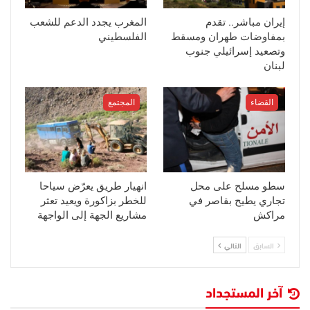
إيران مباشر.. تقدم
المغرب يجدد الدعم للشعب
بمفاوضات طهران ومسقط
الفلسطيني
وتصعيد إسرائيلي جنوب
لبنان
القضاء
المجتمع
سطو مسلح على محل
انهيار طريق يعرّض سياحا
تجاري يطيح بقاصر في
للخطر بزاكورة ويعيد تعثر
مراكش
مشاريع الجهة إلى الواجهة
السابق
التالي
آخر المستجداد