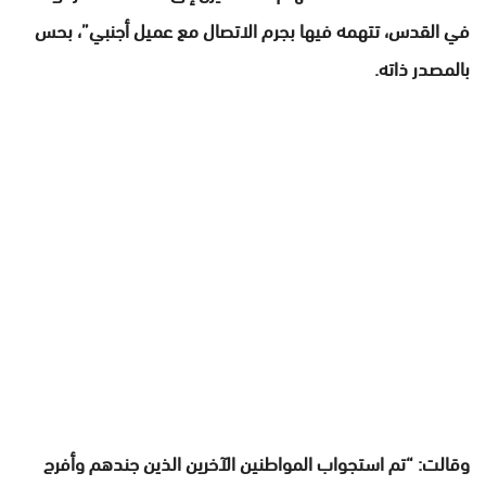
في القدس، تتهمه فيها بجرم الاتصال مع عميل أجنبي”، بحس
بالمصدر ذاته.
وقالت: “تم استجواب المواطنين الآخرين الذين جندهم وأفرج