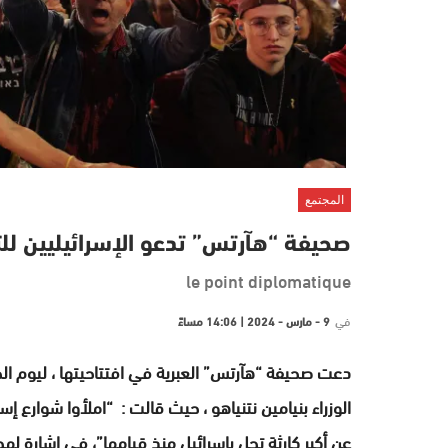
المجتمع
صحيفة “هآرتس” تدعو الإسرائيليين للت
le point diplomatique
في
9 - مارس - 2024 | 14:06 مساءً
دعت صحيفة “هآرتس” العبرية في افتتاحيتها ، ليوم الج
الوزراء بنيامين نتنياهو ، حيث قالت :
“املأوا شوارع إسر
عن أكبر كارثة تحل بإسرائيل منذ قيامها”، في إشارة لهجوم حماس في 7 أكتوب