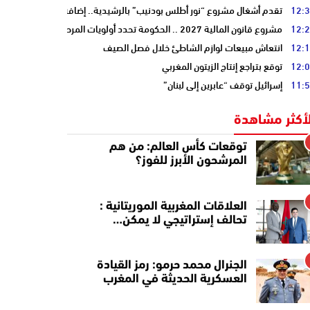
12:
تقدم أشغال مشروع “نور أطلس بودنيب” بالرشيدية.. إضافة 33 ميغاوات إلى الشبكة الوطنية
12:
مشروع قانون المالية 2027 .. الحكومة تحدد أولويات المرحلة المقبلة
12:
انتعاش مبيعات لوازم الشاطئ خلال فصل الصيف
12:
توقع بتراجع إنتاج الزيتون المغربي
11:
إسرائيل توقف “عابرين إلى لبنان”
لأكثر مشاهدة
توقعات كأس العالم: من هم
المرشحون الأبرز للفوز؟
العلاقات المغربية الموريتانية :
تحالف إستراتيجي لا يمكن…
الجنرال محمد حرمو: رمز القيادة
العسكرية الحديثة في المغرب