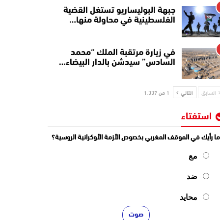
جبهة البوليساريو تستغل القضية
الفلسطينية في محاولة منها…
في زيارة مرتقبة الملك “محمد
السادس” سيدشن بالدار البيضاء…
السابق
التالي
1 من 1٬337
استفتاء
ا رأيك في الموقف المغربي بخصوص الأزمة الأوكرانية الروسية؟
مع
ضد
محايد