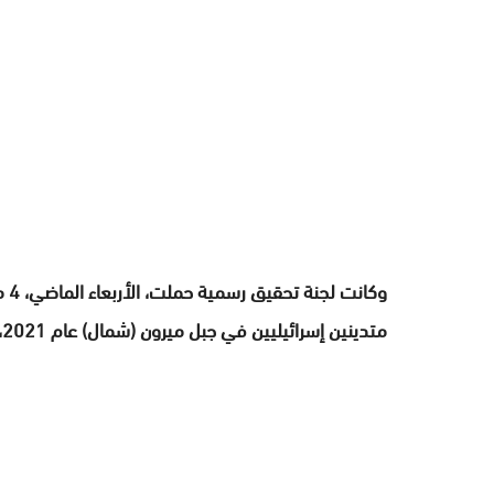
وك
متدينين إسرائيليين في جبل ميرون (شمال) عام 2021، أدى إلى مصرع 45 شخصا، دون توصية بمعاقبتهم.