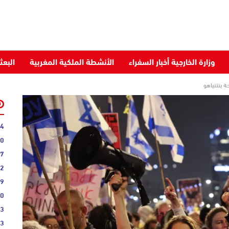
وزارة الخارجية أخبار السفراء
الأنشطة الملكية المغربية
البعث
ة بنتنياهو
34
40
07
22
09
00
03
43