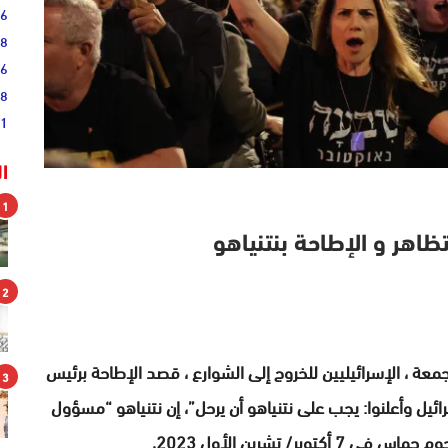
36
28
16
08
51
ا
1
ظاهر و الإطاحة بنتنياهو
2
معة ، الإسرائيليين للخروج إلى الشوارع ، قصد الإطاحة برئيس
3
ائيل وأعلنوا: يجب على نتنياهو أن يرحل”، إن نتنياهو “مسؤول
ر/ تشرين الأول 2023,