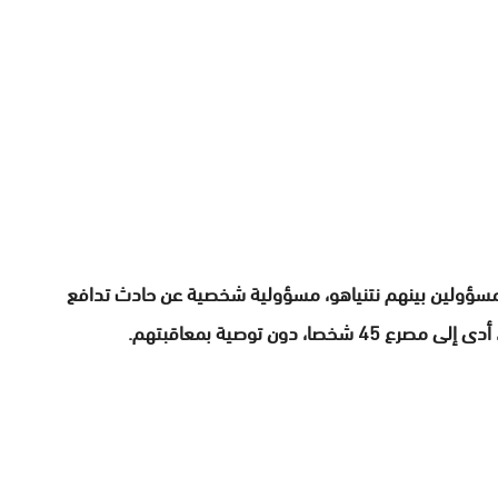
انت لجنة تحقيق رسمية حملت، الأربعاء الماضي، 4 مسؤولين بينهم نتنياهو، مسؤولية شخصية عن حادث تدافع