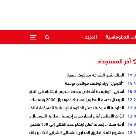
ات الدبلوماسية
المزيد
آخر المستجداد
17:
الملك يثمن الشراكة مع كوت ديفوار
15:
“أنتربول” وراء توقيف هولندي بوجدة
15:
آسفي.. توقيف 6 أشخاص بجمعة سحيم للاشتباه في التنقيب عن الكنوز .
12:
البرتغال تحسم التنظيم المشترك لمونديال 2030 وتتمسك بالشراكة مع المغرب وإسبانيا
12:
الخارجية الأمريكية تحمل الحكومة الإسبانية المسؤولية الكاملة عن أزمة سبتة
12:
لبؤات الأطلس أمام اختبار جنوب إفريقيا.. بطاقة المونديال ونصف النهائي على
16:
أزمة سبتة.. إسبانيا تعلن ارتفاع عدد القتلى إلى 100 شخص
12:
مشروع تتمة الطريق المداري الشمالي الشرقي لأكادير يتقدم نحو مرحلة الدرا