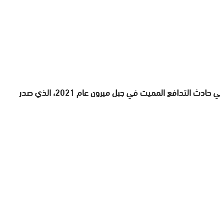
كما تحدثت الصحيفة نفسها ، عن تقرير لجنة التحقيق في حادث التدافع المميت في جبل ميرون عام 2021، الذي صدر