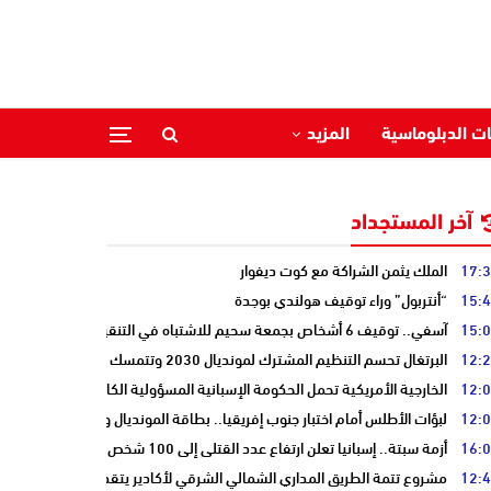
ات الدبلوماسية
المزيد
آخر المستجداد
17:
الملك يثمن الشراكة مع كوت ديفوار
15:
“أنتربول” وراء توقيف هولندي بوجدة
15:
آسفي.. توقيف 6 أشخاص بجمعة سحيم للاشتباه في التنقيب عن الكنوز .
12:
البرتغال تحسم التنظيم المشترك لمونديال 2030 وتتمسك بالشراكة مع المغرب وإسبانيا
12:
الخارجية الأمريكية تحمل الحكومة الإسبانية المسؤولية الكاملة عن أزمة سبتة
12:
لبؤات الأطلس أمام اختبار جنوب إفريقيا.. بطاقة المونديال ونصف النهائي على
16:
أزمة سبتة.. إسبانيا تعلن ارتفاع عدد القتلى إلى 100 شخص
12:
مشروع تتمة الطريق المداري الشمالي الشرقي لأكادير يتقدم نحو مرحلة الدرا