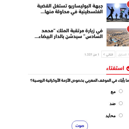
جبهة البوليساريو تستغل القضية
الفلسطينية في محاولة منها…
في زيارة مرتقبة الملك “محمد
السادس” سيدشن بالدار البيضاء…
السابق
التالي
1 من 1٬337
استفتاء
ا رأيك في الموقف المغربي بخصوص الأزمة الأوكرانية الروسية؟
مع
ضد
محايد