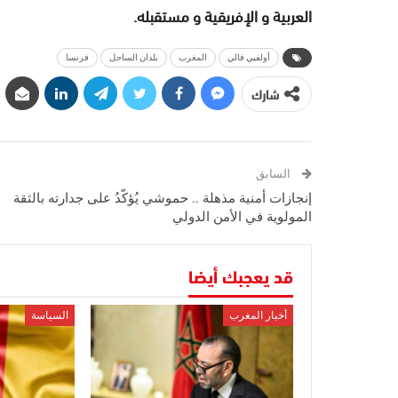
العربية و الإفريقية و مستقبله.
أولفيي فالي
المغرب
بلدان الساحل
فرنسا
شارك
السابق
إنجازات أمنية مذهلة .. حموشي يُؤكّدُ على جدارته بالثقة
المولوية في الأمن الدولي
قد يعجبك أيضا
أخبار المغرب
السياسة