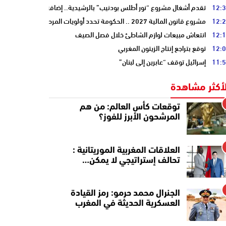
12:
تقدم أشغال مشروع “نور أطلس بودنيب” بالرشيدية.. إضافة 33 ميغاوات إلى الشبكة الوطنية
12:
مشروع قانون المالية 2027 .. الحكومة تحدد أولويات المرحلة المقبلة
12:
انتعاش مبيعات لوازم الشاطئ خلال فصل الصيف
12:
توقع بتراجع إنتاج الزيتون المغربي
11:
إسرائيل توقف “عابرين إلى لبنان”
لأكثر مشاهدة
توقعات كأس العالم: من هم
المرشحون الأبرز للفوز؟
العلاقات المغربية الموريتانية :
تحالف إستراتيجي لا يمكن…
الجنرال محمد حرمو: رمز القيادة
العسكرية الحديثة في المغرب