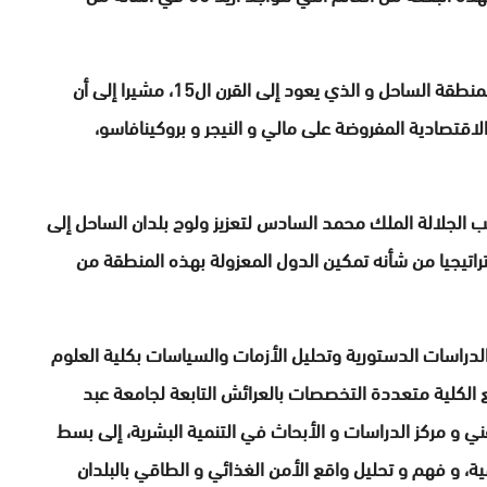
و ذكر بأن المغرب لديه تأثير ديني و روحي و اقتصادي بمنطقة الساحل و الذي يعود إلى القرن ال15، مشيرا إلى أن
لاقتصادية المفروضة على مالي و النيجر و بروكينافاسو،
ب الجلالة الملك محمد السادس لتعزيز ولوج بلدان الساحل إلى
اتيجيا من شأنه تمكين الدول المعزولة بهذه المنطقة من
دراسات الدستورية وتحليل الأزمات والسياسات بكلية العلوم
ع الكلية متعددة التخصصات بالعرائش التابعة لجامعة عبد
ي و مركز الدراسات و الأبحاث في التنمية البشرية، إلى بسط
ة، و فهم و تحليل واقع الأمن الغذائي و الطاقي بالبلدان