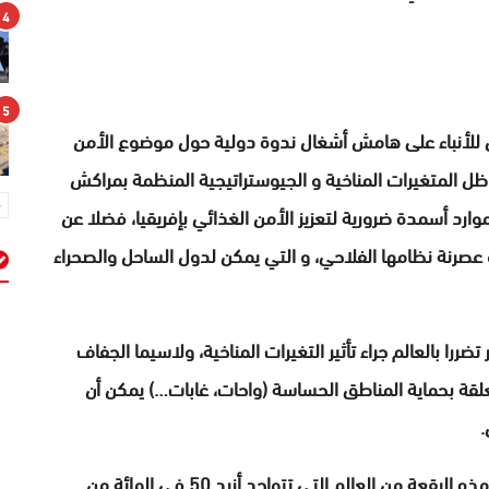
4
5
بي للأنباء على هامش أشغال ندوة دولية حول موضوع الأمن
 ظل المتغيرات المناخية و الجيوستراتيجية المنظمة بمراكش
 يتوفر على موارد أسمدة ضرورية لتعزيز الأمن الغذائي بإفريقيا، فضلا عن
و عصرنة نظامها الفلاحي، و التي يمكن لدول الساحل والصحراء
م
را بالعالم جراء تأثير التغيرات المناخية، ولاسيما الجفاف
علقة بحماية المناطق الحساسة (واحات، غابات…) يمكن أن
.
و شدد الخبير الفرنسي على ضرورة ضمان انتاج غذائي بهذه البقعة من العالم التي تتواجد أزيد 50 في المائة من